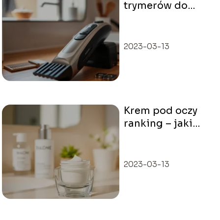
trymerów do
brody – jaki
model wybrać?
2023-03-13
Krem pod oczy
ranking – jaki
wybrać do
swojego typu
cery?
2023-03-13