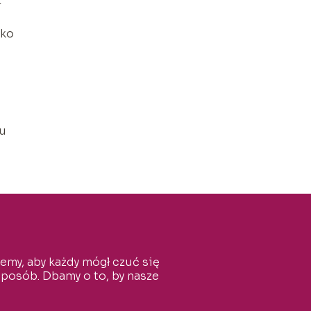
z
lko
mu
cemy, aby każdy mógł czuć się
sposób. Dbamy o to, by nasze