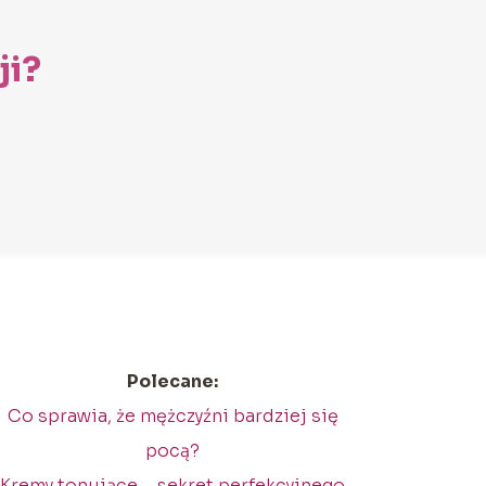
ji?
Polecane:
Co sprawia, że mężczyźni bardziej się
pocą?
Kremy tonujące – sekret perfekcyjnego