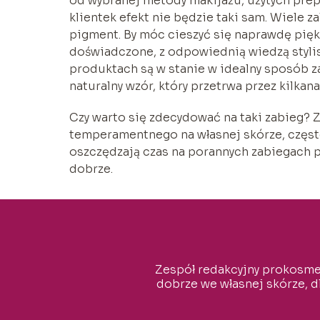
od wybranej metody makijażu, użytych prepa
klientek efekt nie będzie taki sam. Wiele z
pigment. By móc cieszyć się naprawdę piękn
doświadczone, z odpowiednią wiedzą stylis
produktach są w stanie w idealny sposób za
naturalny wzór, który przetrwa przez kilkanaś
Czy warto się zdecydować na taki zabieg? 
temperamentnego na własnej skórze, często
oszczędzają czas na porannych zabiegach p
dobrze.
Zespół redakcyjny prokosmety
dobrze we własnej skórze, d