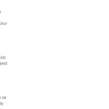
i
olor
sób
jest
 za
ży