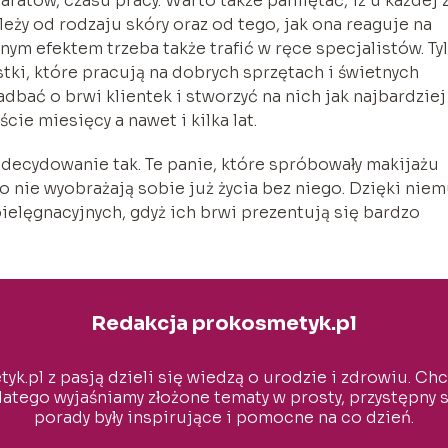
ratów, czasu pracy. Warto także pamiętać, iż u każdej 
ależy od rodzaju skóry oraz od tego, jak ona reaguje na
ym efektem trzeba także trafić w ręce specjalistów. Ty
tki, które pracują na dobrych sprzętach i świetnych
dbać o brwi klientek i stworzyć na nich jak najbardziej
cie miesięcy a nawet i kilka lat.
Zdecydowanie tak. Te panie, które spróbowały makijażu
 nie wyobrażają sobie już życia bez niego. Dzięki nie
ielęgnacyjnych, gdyż ich brwi prezentują się bardzo
Redakcja prokosmetyk.pl
k.pl z pasją dzieli się wiedzą o urodzie i zdrowiu. Ch
latego wyjaśniamy złożone tematy w prosty, przystępny 
porady były inspirujące i pomocne na co dzień.