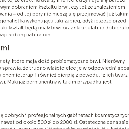
st to, że efekt na twarzy klientki utrzymuje się bardzo
ciwym dobraniem kształtu brwi, czy też ze znalezieniem
nia – od tej pory nie muszą się przejmować już takim
jonalistka wykonująca taki zabieg, gdyż jeszcze przed
ki kształt będą miały brwi oraz skrupulatnie dobiera k
najbardziej naturalnie.
ami
iety, które mają dość problematyczne brwi. Nierówny
tko sprawia, że trudno właścicielce je w odpowiedni spo
u chemioterapii również cierpią z powodu, iż ich twarz 
wi. Makijaż permanentny w takim przypadku jest
ę dobrych i profesjonalnych gabinetach kosmetycznych
 nawet od około 500 zł do 2000 zł. Ostateczna cena zale