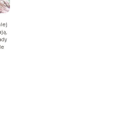
iej
ją,
ady
le