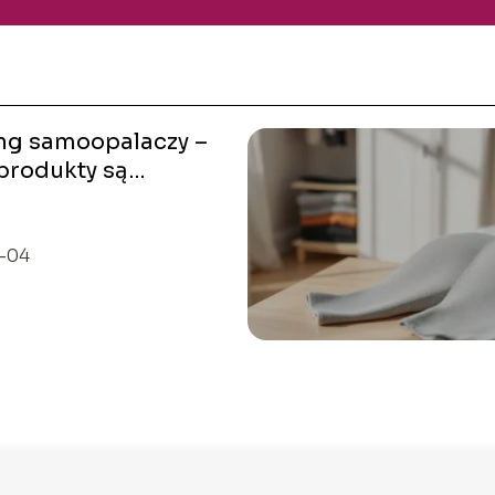
ng samoopalaczy –
produkty są
psze?
-04