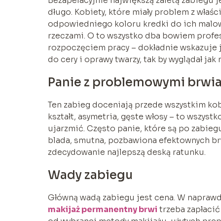
Bezapelacyjnie największą zaletą zabiegu je
długo. Kobiety, które miały problem z właś
odpowiedniego koloru kredki do ich malowa
rzeczami. O to wszystko dba bowiem profes
rozpoczęciem pracy – dokładnie wskazuje ja
do cery i oprawy twarzy, tak by wyglądał jak 
Panie z problemowymi brwi
Ten zabieg doceniają przede wszystkim kob
kształt, asymetria, gęste włosy – to wszys
ujarzmić. Często panie, które są po zabieg
blada, smutna, pozbawiona efektownych br
zdecydowanie najlepszą deską ratunku.
Wady zabiegu
Główną wadą zabiegu jest cena. W naprawd
makijaż permanentny brwi
trzeba zapłacić