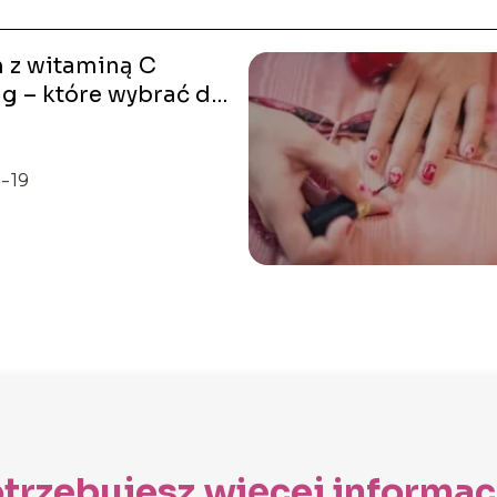
 z witaminą C
g – które wybrać do
y?
-19
trzebujesz więcej informac