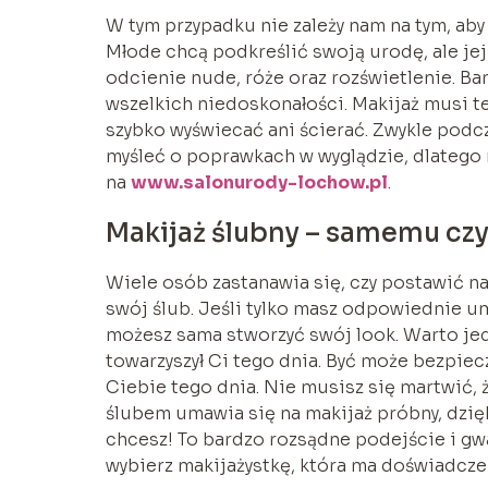
W tym przypadku nie zależy nam na tym, ab
Młode chcą podkreślić swoją urodę, ale jej 
odcienie nude, róże oraz rozświetlenie. Ba
wszelkich niedoskonałości. Makijaż musi te
szybko wyświecać ani ścierać. Zwykle podcz
myśleć o poprawkach w wyglądzie, dlatego 
na
www.salonurody-lochow.pl
.
Makijaż ślubny – samemu czy
Wiele osób zastanawia się, czy postawić na
swój ślub. Jeśli tylko masz odpowiednie umi
możesz sama stworzyć swój look. Warto jed
towarzyszył Ci tego dnia. Być może bezpiec
Ciebie tego dnia. Nie musisz się martwić, ż
ślubem umawia się na makijaż próbny, dzię
chcesz! To bardzo rozsądne podejście i gwa
wybierz makijażystkę, która ma doświadczen