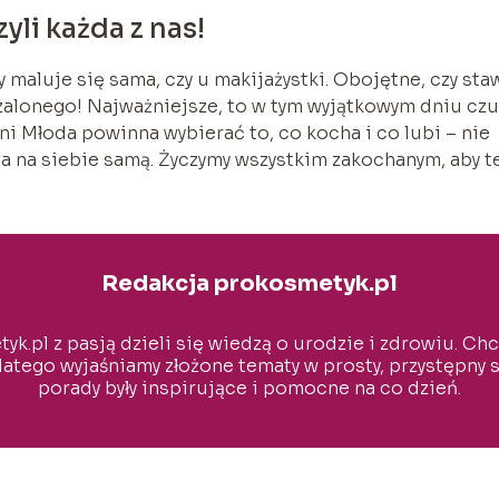
yli każda z nas!
 maluje się sama, czy u makijażystki. Obojętne, czy sta
 szalonego! Najważniejsze, to w tym wyjątkowym dniu cz
ni Młoda powinna wybierać to, co kocha i co lubi – nie
ia na siebie samą. Życzymy wszystkim zakochanym, aby t
Redakcja prokosmetyk.pl
k.pl z pasją dzieli się wiedzą o urodzie i zdrowiu. Ch
latego wyjaśniamy złożone tematy w prosty, przystępny 
porady były inspirujące i pomocne na co dzień.