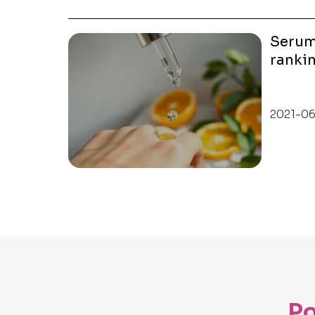
Serum
rankin
twarz
2021-06
Po