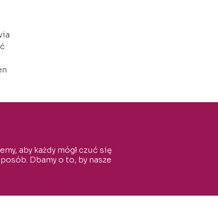
wia
uć
en
cemy, aby każdy mógł czuć się
sposób. Dbamy o to, by nasze