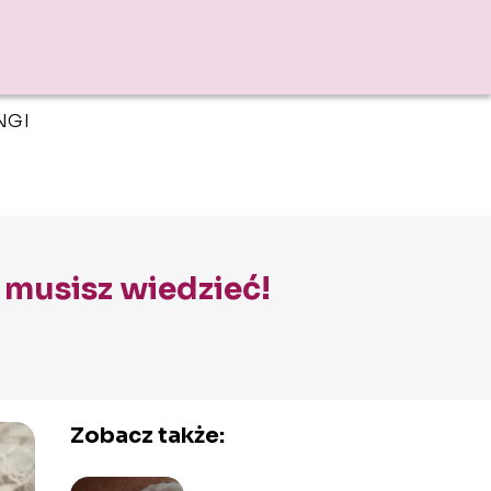
NGI
h musisz wiedzieć!
Zobacz także: