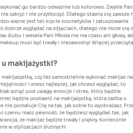
y wykonać go bardzo odważnie lub kolorowo. Zwykle Pan
nie zakryć i nie przytłoczyć. Dlatego stawia się zawsze 
rdzo ważne jest też krycie kosmetyków i zatuszowanie
ż dobrze wyglądać na zdjęciach, dlatego nie może się 
as ślubu i wesela Pani Młoda nie ma czasu ani głowy, ab
makeup musi być trwały i niezawodny! Więcej przeczyt
 u makijażystki?
 makijażystkę, czy też samodzielnie wykonać makijaż na
ejętności i wiesz najlepiej, jak chcesz wyglądać, to
nak wziąć pod uwagę emocje i stres, który będzie
zniej będzie postawić na makijażystkę, która zadba o
e nie pomaluje Cię na tak, jak sobie to wyobrażasz. Prz
ki czemu masz pewność, że będziesz wyglądać tak, jak
rancja, że makijaż będzie trwały i piękny. Koniecznie
ie w stylizacjach ślubnych!