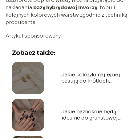
zadziorów. Dopiero wtedy można przystąpić do
nakładania
bazy hybrydowej Inveray
, topu i
kolejnych kolorowych warstw zgodnie z techniką
producenta.
Artykuł sponsorowany
Zobacz także:
Jakie kolczyki najlepiej
pasują do krótkich
włosów?
Jakie paznokcie będą
idealne do granatowej
sukienki?