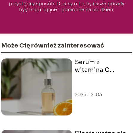
przystępny sposób. Dbamy o to, by nasze porady
były inspirujące i pomocne na co dzień.
Może Cię również zainteresować
Serum z
witaminą C
ranking – które
wybrać do cery
twarzy?
2025-12-03