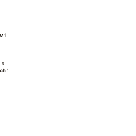
w
i
 a
ch
i