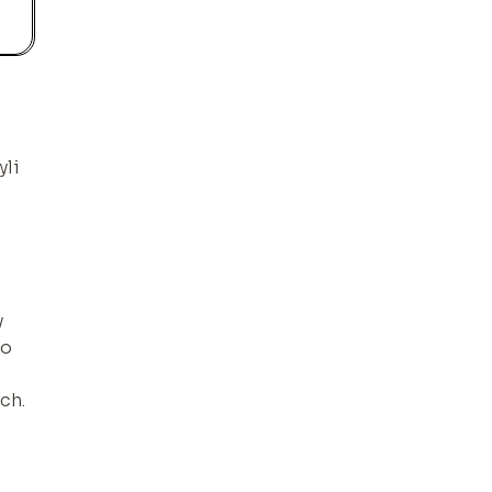
yli
y
go
ch.