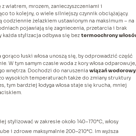
 z wiatrem, mrozem, zanieczyszczeniami i
rąco to kolejny, o wiele silniejszy czynnik obciążający.
ną codziennie żelazkiem ustawionym na maksimum – na
odniach pojawiają się zagniecenia, przetarcia i brak
y każda stylizacja odbywa się bez
termoochrony włosó
a gorąco łuski włosa unoszą się, by odprowadzić część
ie. W tym samym czasie woda z kory włosa odparowuje,
go wnętrza. Dochodzi do naruszenia
wiązań wodorowy
dzo wysokich temperaturach także do zmiany struktury
es, tym bardziej łodyga włosa staje się krucha, mniej
aciskiem.
iej stylizować w zakresie około 140–170°C, włosy
rube i zdrowe maksymalnie 200–210°C. Im wyższa