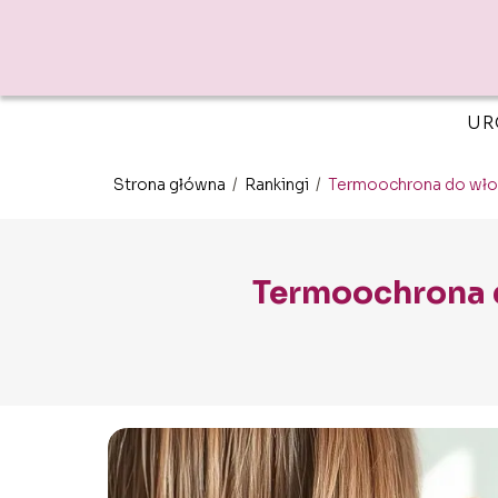
UR
Strona główna
/
Rankingi
/
Termoochrona do włosó
Termoochrona d