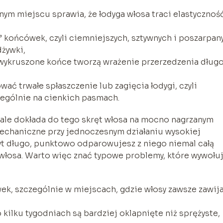
ym miejscu sprawia, że łodyga włosa traci elastyczność
” końcówek, czyli ciemniejszych, sztywnych i poszarpan
dżywki,
i wykruszone końce tworzą wrażenie przerzedzenia dług
ć trwałe spłaszczenie lub zagięcia łodygi, czyli
ególnie na cienkich pasmach.
 ale dokłada do tego skręt włosa na mocno nagrzanym
echaniczne przy jednoczesnym działaniu wysokiej
yt długo, punktowo odparowujesz z niego niemal całą
 włosa. Warto więc znać typowe problemy, które wywołu
k, szczególnie w miejscach, gdzie włosy zawsze zawij
o kilku tygodniach są bardziej oklapnięte niż sprężyste,