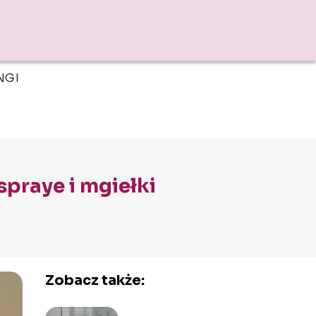
NGI
praye i mgiełki
Zobacz także: