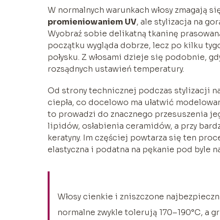
W normalnych warunkach włosy zmagają się
promieniowaniem UV
, ale stylizacja na go
Wyobraź sobie delikatną tkaninę prasowa
początku wygląda dobrze, lecz po kilku tyg
połysku. Z włosami dzieje się podobnie, gd
rozsądnych ustawień temperatury.
Od strony technicznej podczas stylizacji n
ciepła, co docelowo ma ułatwić modelowan
to prowadzi do znacznego przesuszenia je
lipidów, osłabienia ceramidów, a przy bar
keratyny. Im częściej powtarza się ten proc
elastyczna i podatna na pękanie pod byle n
Włosy cienkie i zniszczone najbezpieczn
normalne zwykle tolerują 170–190°C, a g