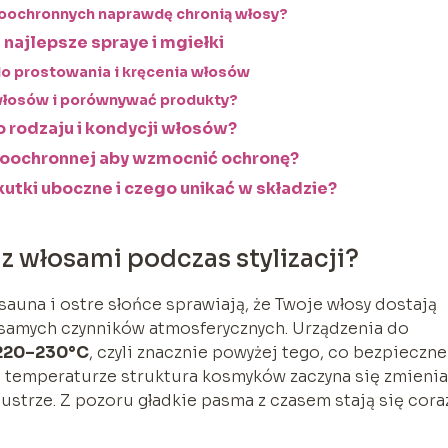
moochronnych naprawdę chronią włosy?
najlepsze spraye i mgiełki
o prostowania i kręcenia włosów
 włosów i porównywać produkty?
 rodzaju i kondycji włosów?
moochronnej aby wzmocnić ochronę?
tki uboczne i czego unikać w składzie?
z włosami podczas stylizacji?
sauna i ostre słońce sprawiają, że Twoje włosy dostają
z samych czynników atmosferycznych. Urządzenia do
220–230°C
, czyli znacznie powyżej tego, co bezpieczne
ej temperaturze struktura kosmyków zaczyna się zmieni
 lustrze. Z pozoru gładkie pasma z czasem stają się cora