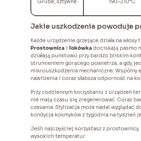
Grube, sztywne
190–210°C
Jakie uszkodzenia powoduje pr
Każde urządzenie grzejące działa na włosy 
Prostownica
i
lokówka
dociskają pasmo mi
działają punktowo przy bardzo bliskim kon
strumieniem gorącego powietrza, a gdy je
mikrouszkodzenia mechaniczne. Wspólny efe
nawilżenia i coraz słabsza odporność na kol
Przy codziennym korzystaniu z urządzeń t
nie mają czasu się zregenerować. Coraz bar
czesania. Stylizacja może nadal wyglądać d
kondycja kosmyków z tygodnia na tydzień j
Jeśli najczęściej korzystasz z prostownicy
wysokich temperatur: