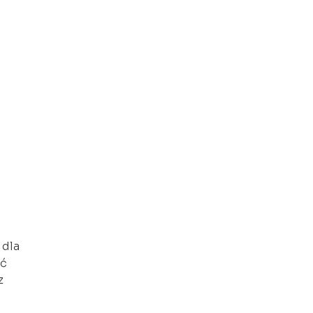
 dla
ać
z