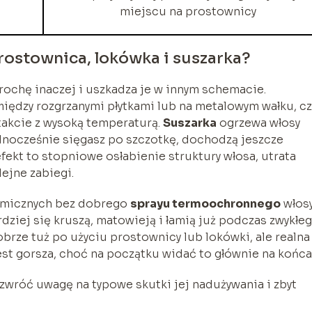
miejscu na prostownicy
ostownica, lokówka i suszarka?
trochę inaczej i uszkadza je w innym schemacie.
ędzy rozgrzanymi płytkami lub na metalowym wałku, cz
takcie z wysoką temperaturą.
Suszarka
ogrzewa włosy
dnocześnie sięgasz po szczotkę, dochodzą jeszcze
kt to stopniowe osłabienie struktury włosa, utrata
ejne zabiegi.
ermicznych bez dobrego
sprayu termoochronnego
włos
dziej się kruszą, matowieją i łamią już podczas zwykłe
obrze tuż po użyciu prostownicy lub lokówki, ale realna
est gorsza, choć na początku widać to głównie na końca
, zwróć uwagę na typowe skutki jej nadużywania i zbyt