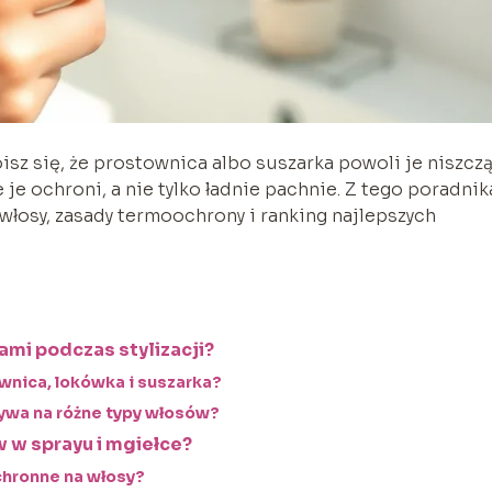
isz się, że prostownica albo suszarka powoli je niszczą
 je ochroni, a nie tylko ładnie pachnie. Z tego poradnik
włosy, zasady termoochrony i ranking najlepszych
ami podczas stylizacji?
nica, lokówka i suszarka?
ływa na różne typy włosów?
 w sprayu i mgiełce?
ochronne na włosy?