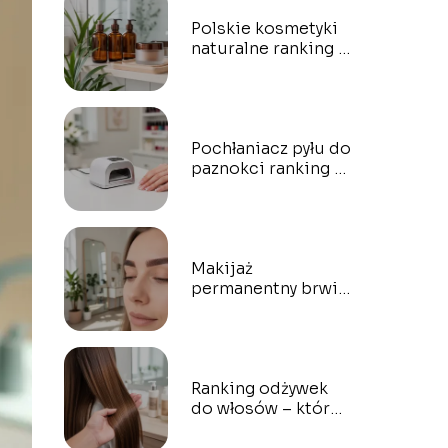
Polskie kosmetyki
naturalne ranking –
które marki
wybrać?
Pochłaniacz pyłu do
paznokci ranking –
który wybrać?
Makijaż
permanentny brwi
Warszawa ranking –
gdzie najlepiej?
Ranking odżywek
do włosów – które
naprawdę działają?