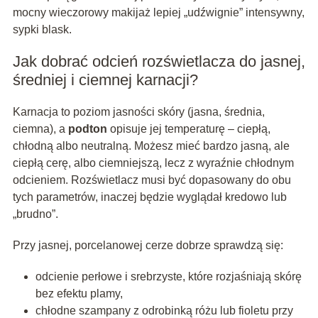
mocny wieczorowy makijaż lepiej „udźwignie” intensywny,
sypki blask.
Jak dobrać odcień rozświetlacza do jasnej,
średniej i ciemnej karnacji?
Karnacja to poziom jasności skóry (jasna, średnia,
ciemna), a
podton
opisuje jej temperaturę – ciepłą,
chłodną albo neutralną. Możesz mieć bardzo jasną, ale
ciepłą cerę, albo ciemniejszą, lecz z wyraźnie chłodnym
odcieniem. Rozświetlacz musi być dopasowany do obu
tych parametrów, inaczej będzie wyglądał kredowo lub
„brudno”.
Przy jasnej, porcelanowej cerze dobrze sprawdzą się:
odcienie perłowe i srebrzyste, które rozjaśniają skórę
bez efektu plamy,
chłodne szampany z odrobinką różu lub fioletu przy