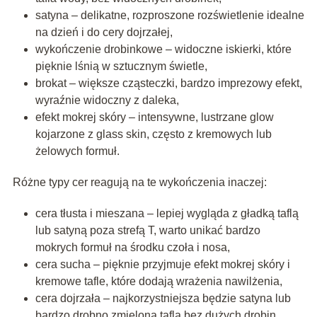
satyna – delikatne, rozproszone rozświetlenie idealne
na dzień i do cery dojrzałej,
wykończenie drobinkowe – widoczne iskierki, które
pięknie lśnią w sztucznym świetle,
brokat – większe cząsteczki, bardzo imprezowy efekt,
wyraźnie widoczny z daleka,
efekt mokrej skóry – intensywne, lustrzane glow
kojarzone z glass skin, często z kremowych lub
żelowych formuł.
Różne typy cer reagują na te wykończenia inaczej:
cera tłusta i mieszana – lepiej wygląda z gładką taflą
lub satyną poza strefą T, warto unikać bardzo
mokrych formuł na środku czoła i nosa,
cera sucha – pięknie przyjmuje efekt mokrej skóry i
kremowe tafle, które dodają wrażenia nawilżenia,
cera dojrzała – najkorzystniejsza będzie satyna lub
bardzo drobno zmielona tafla bez dużych drobin,