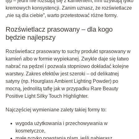
typ – jedni nie rozstają się z kamieniem, inni używają tylko
kremowych konsystencji. Zanim uznasz, że rozświetlacze
„nie są dla ciebie”, warto przetestować różne formy.
Rozświetlacz prasowany – dla kogo
będzie najlepszy
Rozświetlacz prasowany to suchy produkt sprasowany w
kamień albo w formie wypiekanej. Zwykle daje się łatwo
nabrać na pędzel i pozwala stopniowo dokładać kolejne
warstwy. Zakres efektów jest szeroki – od delikatnej
satyny (np. Hourglass Ambient Lighting Powder) po
mocną, jednolitą taflę jak w przypadku Rare Beauty
Positive Light Silky Touch Highlighter.
Najczęściej wymieniane zalety takiej formy to:
wygoda użytkowania i przechowywania w
kosmetyczce,
małe ryzyko powstania plam, jeśli nabierasz