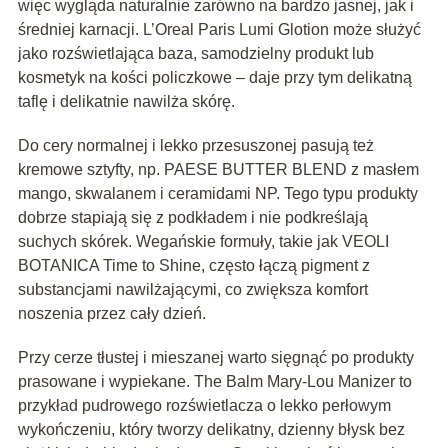
więc wygląda naturalnie zarówno na bardzo jasnej, jak i
średniej karnacji. L’Oreal Paris Lumi Glotion może służyć
jako rozświetlająca baza, samodzielny produkt lub
kosmetyk na kości policzkowe – daje przy tym delikatną
taflę i delikatnie nawilża skórę.
Do cery normalnej i lekko przesuszonej pasują też
kremowe sztyfty, np. PAESE BUTTER BLEND z masłem
mango, skwalanem i ceramidami NP. Tego typu produkty
dobrze stapiają się z podkładem i nie podkreślają
suchych skórek. Wegańskie formuły, takie jak VEOLI
BOTANICA Time to Shine, często łączą pigment z
substancjami nawilżającymi, co zwiększa komfort
noszenia przez cały dzień.
Przy cerze tłustej i mieszanej warto sięgnąć po produkty
prasowane i wypiekane. The Balm Mary-Lou Manizer to
przykład pudrowego rozświetlacza o lekko perłowym
wykończeniu, który tworzy delikatny, dzienny błysk bez