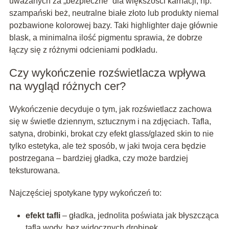
uważanych za „bezpieczne” dla większości karnacji, np.
szampański beż, neutralne białe złoto lub produkty niemal
pozbawione kolorowej bazy. Taki highlighter daje głównie
blask, a minimalna ilość pigmentu sprawia, że dobrze
łączy się z różnymi odcieniami podkładu.
Czy wykończenie rozświetlacza wpływa
na wygląd różnych cer?
Wykończenie decyduje o tym, jak rozświetlacz zachowa
się w świetle dziennym, sztucznym i na zdjęciach. Tafla,
satyna, drobinki, brokat czy efekt glass/glazed skin to nie
tylko estetyka, ale też sposób, w jaki twoja cera będzie
postrzegana – bardziej gładka, czy może bardziej
teksturowana.
Najczęściej spotykane typy wykończeń to:
efekt tafli
– gładka, jednolita poświata jak błyszcząca
tafla wody, bez widocznych drobinek,