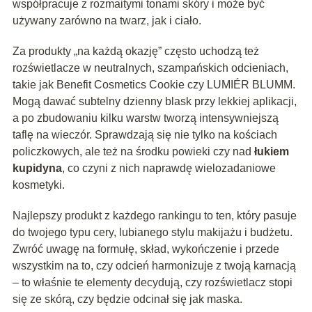
współpracuje z rozmaitymi tonami skóry i może być
używany zarówno na twarz, jak i ciało.
Za produkty „na każdą okazję” często uchodzą też
rozświetlacze w neutralnych, szampańskich odcieniach,
takie jak Benefit Cosmetics Cookie czy LUMIÉR BLUMM.
Mogą dawać subtelny dzienny blask przy lekkiej aplikacji,
a po zbudowaniu kilku warstw tworzą intensywniejszą
taflę na wieczór. Sprawdzają się nie tylko na kościach
policzkowych, ale też na środku powieki czy nad
łukiem
kupidyna
, co czyni z nich naprawdę wielozadaniowe
kosmetyki.
Najlepszy produkt z każdego rankingu to ten, który pasuje
do twojego typu cery, lubianego stylu makijażu i budżetu.
Zwróć uwagę na formułę, skład, wykończenie i przede
wszystkim na to, czy odcień harmonizuje z twoją karnacją
– to właśnie te elementy decydują, czy rozświetlacz stopi
się ze skórą, czy będzie odcinał się jak maska.