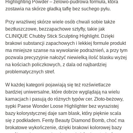
Highlighting Powder – żelowo-pudrowa formuła, która
zostawia na skórze gładką taflę bez suchego pyłu.
Przy wrażliwej skórze wiele osób chwali sobie także
beztłuszczowe, bezzapachowe sztyfty, takie jak
CLINIQUE Chubby Stick Sculpting Highlight. Dzięki
brakowi substancji zapachowych i lekkiej formule produkt
ma mniejsze szanse na wywołanie podrażnień, a przy tym
pozwala precyzyjnie nałożyć niewielką ilość blasku wyżej
na kościach policzkowych, z dala od najbardziej
problematycznych stref.
W każdej kategorii pojawiają się też rozświetlacze
bardziej uniwersalne, które dobrze wyglądają na wielu
karnacjach i pasują do różnych typów cer. Złoto-beżowy,
sypki Paese Wonder Loose Highlighter bez wyrazistej
bazy kolorystycznej daje sam blask, który pięknie scala
się z podkładem. Fenty Beauty Diamond Bomb, choć ma
brokatowe wykończenie, dzięki brakowi kolorowej bazy