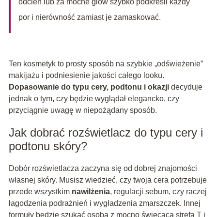
odcień lub za mocne glow szybko podkreśli każdy
por i nierówność zamiast je zamaskować.
Ten kosmetyk to prosty sposób na szybkie „odświeżenie”
makijażu i podniesienie jakości całego looku.
Dopasowanie do typu cery, podtonu i okazji
decyduje
jednak o tym, czy będzie wyglądał elegancko, czy
przyciągnie uwagę w niepożądany sposób.
Jak dobrać rozświetlacz do typu cery i
podtonu skóry?
Dobór rozświetlacza zaczyna się od dobrej znajomości
własnej skóry. Musisz wiedzieć, czy twoja cera potrzebuje
przede wszystkim
nawilżenia
, regulacji sebum, czy raczej
łagodzenia podrażnień i wygładzenia zmarszczek. Innej
formuły będzie szukać osoba z mocno świecącą strefą T i