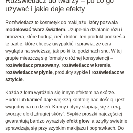
Rozświetlacz do twarzy – po co go
używać i jakie daje efekty
Rozświetlacz to kosmetyk do makijażu, który pozwala
modelować twarz światłem
. Uzupełnia działanie różu i
bronzera, które budują cień i kolor. Ten produkt podkreśla
te partie, które chcesz uwypuklić i sprawia, że cera
wygląda na świeższą, jak po kilku godzinach snu. W tej
grupie mieszczą się formuły o różnej konsystencji –
rozświetlacz prasowany
,
rozświetlacz w kremie
,
rozświetlacz w płynie
, produkty sypkie i
rozświetlacz w
sztyfcie
.
Każda z form wyróżnia się innym efektem na skórze.
Puder lub kamień daje większą kontrolę nad ilością i jest
wygodny na co dzień. Kremy i płyny stapiają się z cerą,
tworząc efekt „drugiej skóry”. Sypkie proszki najczęściej
gwarantują bardzo wyrazisty
efekt glow
, a sztyfty świetnie
sprawdzają się przy szybkim makijażu i poprawkach. Do