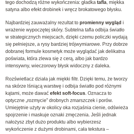
tego dochodzą różne wykończenia: gładka
tafla
, miękka
satyna albo efekt drobinek i wręcz brokatowego błysku.
Najbardziej zauważalny rezultat to
promienny wygląd
i
wrażenie wypoczętej skóry. Subtelna tafla odbija światło
w strategicznych miejscach, dzięki czemu policzki wydają
się pełniejsze, a rysy bardziej trójwymiarowe. Przy dobrze
dobranej formule kosmetyk może wyglądać jak delikatna
poświata, która zlewa się z cerą, albo jak bardzo
intensywny, wieczorowy błysk widoczny z daleka.
Rozświetlacz działa jak miękki filtr. Dzięki temu, że tworzy
na skórze lśniącą warstwę i odbija światło pod różnymi
kątami, może dawać
efekt soft-focus
. Oznacza to
optyczne „rozmycie” drobnych zmarszczek i porów.
Umiejętnie użyty w okolicy oka rozjaśnia cienie, odświeża
spojrzenie i maskuje oznaki zmęczenia. Jeśli jednak
nałożysz zbyt dużo produktu albo wybierzesz
wykończenie z dużymi drobinami, cała tekstura –