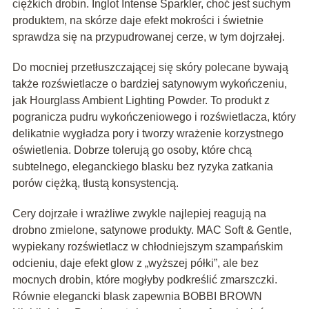
ciężkich drobin. Inglot Intense Sparkler, choć jest suchym
produktem, na skórze daje efekt mokrości i świetnie
sprawdza się na przypudrowanej cerze, w tym dojrzałej.
Do mocniej przetłuszczającej się skóry polecane bywają
także rozświetlacze o bardziej satynowym wykończeniu,
jak Hourglass Ambient Lighting Powder. To produkt z
pogranicza pudru wykończeniowego i rozświetlacza, który
delikatnie wygładza pory i tworzy wrażenie korzystnego
oświetlenia. Dobrze tolerują go osoby, które chcą
subtelnego, eleganckiego blasku bez ryzyka zatkania
porów ciężką, tłustą konsystencją.
Cery dojrzałe i wrażliwe zwykle najlepiej reagują na
drobno zmielone, satynowe produkty. MAC Soft & Gentle,
wypiekany rozświetlacz w chłodniejszym szampańskim
odcieniu, daje efekt glow z „wyższej półki”, ale bez
mocnych drobin, które mogłyby podkreślić zmarszczki.
Równie elegancki blask zapewnia BOBBI BROWN