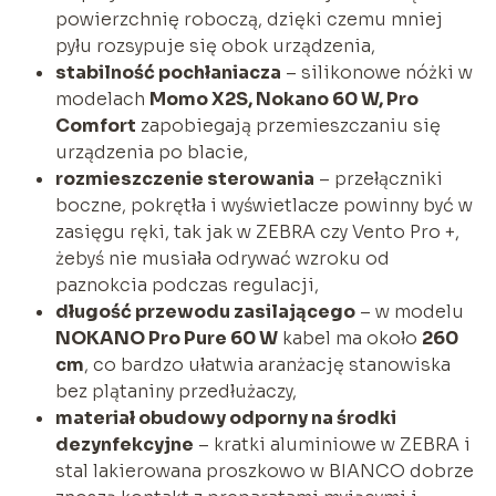
powierzchnię roboczą, dzięki czemu mniej
pyłu rozsypuje się obok urządzenia,
stabilność pochłaniacza
– silikonowe nóżki w
modelach
Momo X2S, Nokano 60 W, Pro
Comfort
zapobiegają przemieszczaniu się
urządzenia po blacie,
rozmieszczenie sterowania
– przełączniki
boczne, pokrętła i wyświetlacze powinny być w
zasięgu ręki, tak jak w ZEBRA czy Vento Pro +,
żebyś nie musiała odrywać wzroku od
paznokcia podczas regulacji,
długość przewodu zasilającego
– w modelu
NOKANO Pro Pure 60 W
kabel ma około
260
cm
, co bardzo ułatwia aranżację stanowiska
bez plątaniny przedłużaczy,
materiał obudowy odporny na środki
dezynfekcyjne
– kratki aluminiowe w ZEBRA i
stal lakierowana proszkowo w BIANCO dobrze