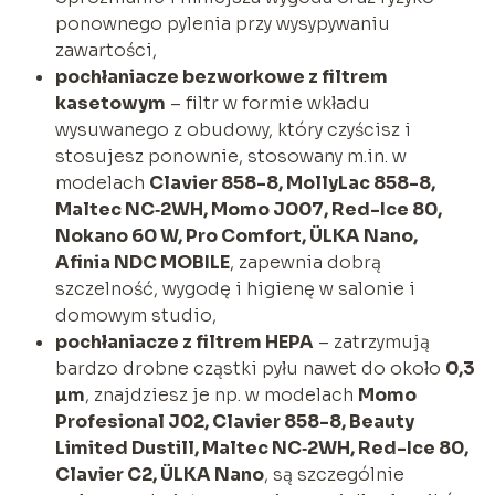
ponownego pylenia przy wysypywaniu
zawartości,
pochłaniacze bezworkowe z filtrem
kasetowym
– filtr w formie wkładu
wysuwanego z obudowy, który czyścisz i
stosujesz ponownie, stosowany m.in. w
modelach
Clavier 858-8, MollyLac 858-8,
Maltec NC‑2WH, Momo J007, Red-Ice 80,
Nokano 60 W, Pro Comfort, ÜLKA Nano,
Afinia NDC MOBILE
, zapewnia dobrą
szczelność, wygodę i higienę w salonie i
domowym studio,
pochłaniacze z filtrem HEPA
– zatrzymują
bardzo drobne cząstki pyłu nawet do około
0,3
µm
, znajdziesz je np. w modelach
Momo
Profesional J02, Clavier 858-8, Beauty
Limited Dustill, Maltec NC‑2WH, Red-Ice 80,
Clavier C2, ÜLKA Nano
, są szczególnie