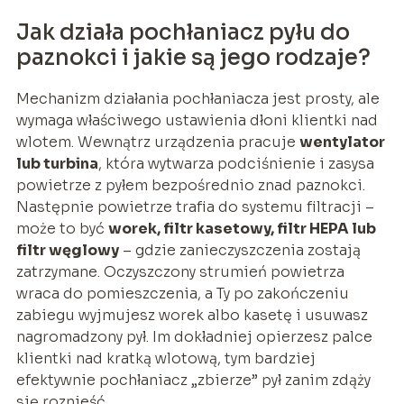
Jak działa pochłaniacz pyłu do
paznokci i jakie są jego rodzaje?
Mechanizm działania pochłaniacza jest prosty, ale
wymaga właściwego ustawienia dłoni klientki nad
wlotem. Wewnątrz urządzenia pracuje
wentylator
lub turbina
, która wytwarza podciśnienie i zasysa
powietrze z pyłem bezpośrednio znad paznokci.
Następnie powietrze trafia do systemu filtracji –
może to być
worek, filtr kasetowy, filtr HEPA lub
filtr węglowy
– gdzie zanieczyszczenia zostają
zatrzymane. Oczyszczony strumień powietrza
wraca do pomieszczenia, a Ty po zakończeniu
zabiegu wyjmujesz worek albo kasetę i usuwasz
nagromadzony pył. Im dokładniej opierzesz palce
klientki nad kratką wlotową, tym bardziej
efektywnie pochłaniacz „zbierze” pył zanim zdąży
się roznieść.