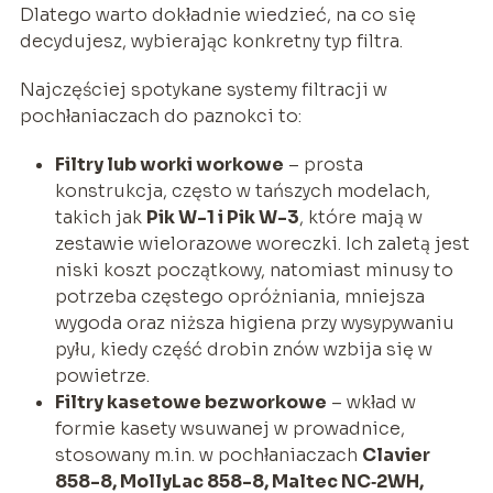
Dlatego warto dokładnie wiedzieć, na co się
decydujesz, wybierając konkretny typ filtra.
Najczęściej spotykane systemy filtracji w
pochłaniaczach do paznokci to:
Filtry lub worki workowe
– prosta
konstrukcja, często w tańszych modelach,
takich jak
Pik W-1 i Pik W-3
, które mają w
zestawie wielorazowe woreczki. Ich zaletą jest
niski koszt początkowy, natomiast minusy to
potrzeba częstego opróżniania, mniejsza
wygoda oraz niższa higiena przy wysypywaniu
pyłu, kiedy część drobin znów wzbija się w
powietrze.
Filtry kasetowe bezworkowe
– wkład w
formie kasety wsuwanej w prowadnice,
stosowany m.in. w pochłaniaczach
Clavier
858-8, MollyLac 858-8, Maltec NC‑2WH,