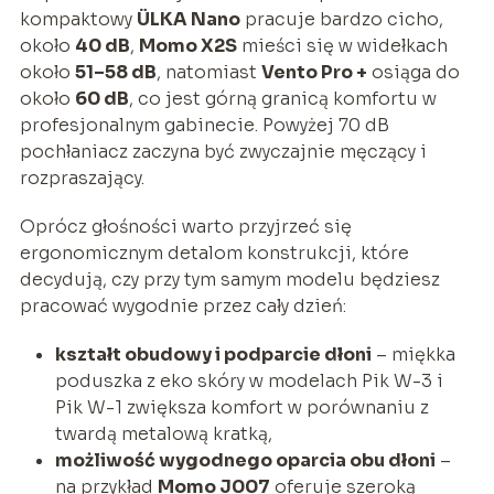
kompaktowy
ÜLKA Nano
pracuje bardzo cicho,
około
40 dB
,
Momo X2S
mieści się w widełkach
około
51–58 dB
, natomiast
Vento Pro +
osiąga do
około
60 dB
, co jest górną granicą komfortu w
profesjonalnym gabinecie. Powyżej 70 dB
pochłaniacz zaczyna być zwyczajnie męczący i
rozpraszający.
Oprócz głośności warto przyjrzeć się
ergonomicznym detalom konstrukcji, które
decydują, czy przy tym samym modelu będziesz
pracować wygodnie przez cały dzień:
kształt obudowy i podparcie dłoni
– miękka
poduszka z eko skóry w modelach Pik W-3 i
Pik W-1 zwiększa komfort w porównaniu z
twardą metalową kratką,
możliwość wygodnego oparcia obu dłoni
–
na przykład
Momo J007
oferuje szeroką