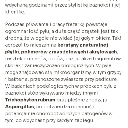
wdychaną godzinami przez stylistkę paznokci i jej
klientkę.
Podczas piłowania i pracy frezarką powstaje
ogromna ilość pyłu, a duża część cząstek jest tak
drobna, że w ogóle nie widać jej gołym okiem. Taki
aerozol to mieszanina
keratyny z naturalnej
płytki
,
polimerów z mas żelowych i akrylowych
,
resztek primerów, topów, baz, a także fragmentów
skórek i zanieczyszczeń biologicznych. W pyle
mogą znajdować się mikroorganizmy, w tym grzyby
i bakterie, przenoszone zwłaszcza przy pedicure.
W badaniach podologicznych w próbkach pyłu z
paznokci stóp wykrywano między innymi
Trichophyton rubrum
oraz pleśnie z rodzaju
Aspergillus
, co potwierdza obecność
potencjalnie chorobotwórczych patogenów w
tym, co wdychasz przy każdym zabiegu.