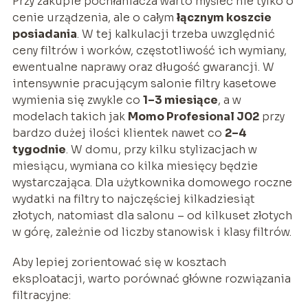
Przy zakupie pochłaniacza warto myśleć nie tylko o
cenie urządzenia, ale o całym
łącznym koszcie
posiadania
. W tej kalkulacji trzeba uwzględnić
ceny filtrów i worków, częstotliwość ich wymiany,
ewentualne naprawy oraz długość gwarancji. W
intensywnie pracującym salonie filtry kasetowe
wymienia się zwykle co
1–3 miesiące
, a w
modelach takich jak
Momo Profesional J02
przy
bardzo dużej ilości klientek nawet co
2–4
tygodnie
. W domu, przy kilku stylizacjach w
miesiącu, wymiana co kilka miesięcy będzie
wystarczająca. Dla użytkownika domowego roczne
wydatki na filtry to najczęściej kilkadziesiąt
złotych, natomiast dla salonu – od kilkuset złotych
w górę, zależnie od liczby stanowisk i klasy filtrów.
Aby lepiej zorientować się w kosztach
eksploatacji, warto porównać główne rozwiązania
filtracyjne: