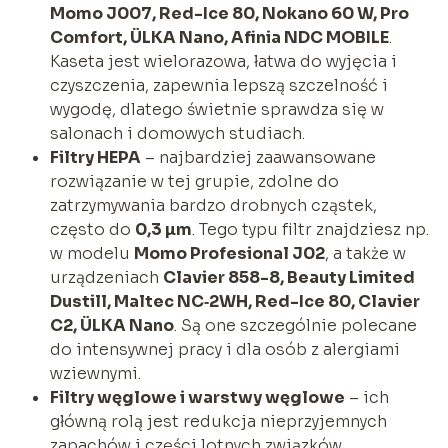
Momo J007, Red-Ice 80, Nokano 60 W, Pro
Comfort, ÜLKA Nano, Afinia NDC MOBILE
.
Kaseta jest wielorazowa, łatwa do wyjęcia i
czyszczenia, zapewnia lepszą szczelność i
wygodę, dlatego świetnie sprawdza się w
salonach i domowych studiach.
Filtry HEPA
– najbardziej zaawansowane
rozwiązanie w tej grupie, zdolne do
zatrzymywania bardzo drobnych cząstek,
często do
0,3 µm
. Tego typu filtr znajdziesz np.
w modelu
Momo Profesional J02
, a także w
urządzeniach
Clavier 858-8, Beauty Limited
Dustill, Maltec NC‑2WH, Red-Ice 80, Clavier
C2, ÜLKA Nano
. Są one szczególnie polecane
do intensywnej pracy i dla osób z alergiami
wziewnymi.
Filtry węglowe i warstwy węglowe
– ich
główną rolą jest redukcja nieprzyjemnych
zapachów i części lotnych związków