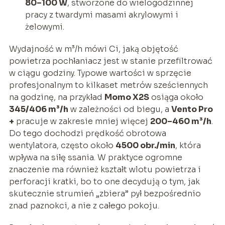
80–100 W
, stworzone do wielogodzinnej
pracy z twardymi masami akrylowymi i
żelowymi.
Wydajność w m³/h mówi Ci, jaką objętość
powietrza pochłaniacz jest w stanie przefiltrować
w ciągu godziny. Typowe wartości w sprzęcie
profesjonalnym to kilkaset metrów sześciennych
na godzinę, na przykład
Momo X2S
osiąga około
345/406 m³/h
w zależności od biegu, a
Vento Pro
+
pracuje w zakresie mniej więcej
200–460 m³/h
.
Do tego dochodzi prędkość obrotowa
wentylatora, często około
4500 obr./min
, która
wpływa na siłę ssania. W praktyce ogromne
znaczenie ma również kształt wlotu powietrza i
perforacji kratki, bo to one decydują o tym, jak
skutecznie strumień „zbiera” pył bezpośrednio
znad paznokci, a nie z całego pokoju.