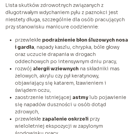
Lista skutków zdrowotnych związanych z
długotrwałym wdychaniem pyłu z paznokci jest
niestety długa, szczególnie dla osób pracujących
przy stanowisku manicure codziennie:
przewlekłe
podrażnienie błon śluzowych nosa
i gardła
, napady kaszlu, chrypka, bóle głowy
oraz uczucie drapania w drogach
oddechowych po intensywnym dniu pracy,
rozwój
alergii wziewnych
na składniki mas
żelowych, akrylu czy pył keratynowy,
objawiający się katarem, łzawieniem i
świądem oczu,
zaostrzenie istniejącej
astmy
lub pojawienie
się napadów duszności u osób dotąd
zdrowych,
przewlekłe
zapalenie oskrzeli
przy
wieloletniej ekspozycji w zapylonym
środowisku pracy,