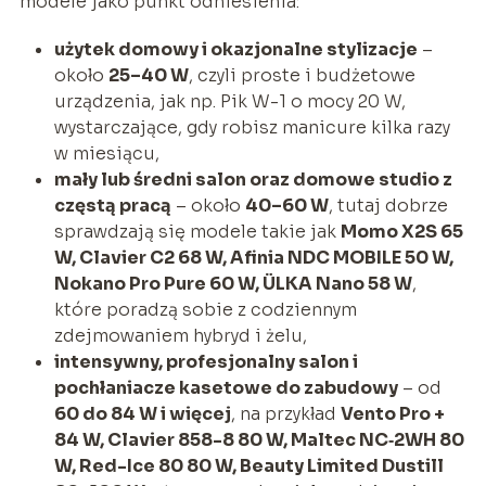
modele jako punkt odniesienia:
użytek domowy i okazjonalne stylizacje
–
około
25–40 W
, czyli proste i budżetowe
urządzenia, jak np. Pik W-1 o mocy 20 W,
wystarczające, gdy robisz manicure kilka razy
w miesiącu,
mały lub średni salon oraz domowe studio z
częstą pracą
– około
40–60 W
, tutaj dobrze
sprawdzają się modele takie jak
Momo X2S 65
W, Clavier C2 68 W, Afinia NDC MOBILE 50 W,
Nokano Pro Pure 60 W, ÜLKA Nano 58 W
,
które poradzą sobie z codziennym
zdejmowaniem hybryd i żelu,
intensywny, profesjonalny salon i
pochłaniacze kasetowe do zabudowy
– od
60 do 84 W i więcej
, na przykład
Vento Pro +
84 W, Clavier 858-8 80 W, Maltec NC‑2WH 80
W, Red-Ice 80 80 W, Beauty Limited Dustill