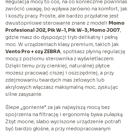
Regulacja mocy to coś, na co koniecznie powinnaś
zwrócić uwagę, bo wpływa zarówno na komfort, jak
i koszty pracy. Proste, ale bardzo przydatne jest
dwustopniowe sterowanie znane z modeli
Momo
Profesional J02, Pik W-1, Pik W-3, Momo J007
,
gdzie masz do dyspozycji tryb delikatny i pełną
moc. W urządzeniach klasy premium, takich jak
Vento Pro + czy ZEBRA
, spotkasz płynną regulację
mocy z poziomu sterownika z wyświetlaczem.
Dzięki temu przy cienkiej, naturalnej płytce
możesz pracować ciszej i oszczędniej, a przy
zdejmowaniu twardych mas żelowych lub
akrylowych włączasz maksymalną moc, zyskując
silne zasysanie.
Ślepe „gonienie” za jak najwyższą mocą bez
spojrzenia na filtrację i ergonomię bywa pułapką.
Zbyt mocne, słabo wyciszone urządzenie potrafi
być bardzo głośne, a przy niedopracowanym