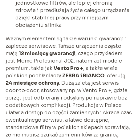
jednostkowe filtrów, ale lepiej chronią
zdrowie i przedłużają życie całego urządzenia
dzięki stabilnej pracy przy mniejszym
obciążeniu silnika.
Ważnym elementem są także warunki gwarancji i
zaplecze serwisowe. Tańsze urządzenia często
mają
12 miesięcy gwarancji
, czego przykładem
jest Momo Profesional J02, natomiast modele
premium, takie jak
Vento Pro +
, a także wiele
polskich pochłaniaczy
ZEBRA i BIANCO
, oferują
24 miesiące ochrony
. Dużą zaletą jest serwis
door‑to‑door, stosowany np. w Vento Pro +, gdzie
sprzęt jest odbierany i odsyłany po naprawie bez
dodatkowych komplikacji. Produkcja w Polsce
ułatwia dostęp do części zamiennych i skraca czas
ewentualnego serwisu, a łatwo dostępne,
standardowe filtry w polskich sklepach sprawiają,
że nie musisz szukać zamienników za granicą.