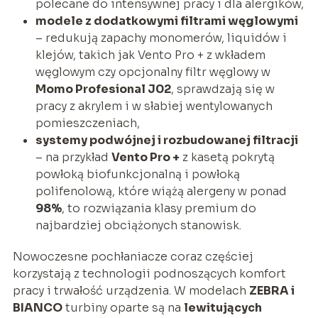
polecane do intensywnej pracy i dla alergików,
modele z dodatkowymi filtrami węglowymi
– redukują zapachy monomerów, liquidów i
klejów, takich jak Vento Pro + z wkładem
węglowym czy opcjonalny filtr węglowy w
Momo Profesional J02
, sprawdzają się w
pracy z akrylem i w słabiej wentylowanych
pomieszczeniach,
systemy podwójnej i rozbudowanej filtracji
– na przykład
Vento Pro +
z kasetą pokrytą
powłoką biofunkcjonalną i powłoką
polifenolową, które wiążą alergeny w ponad
98%
, to rozwiązania klasy premium do
najbardziej obciążonych stanowisk.
Nowoczesne pochłaniacze coraz częściej
korzystają z technologii podnoszących komfort
pracy i trwałość urządzenia. W modelach
ZEBRA i
BIANCO
turbiny oparte są na
lewitujących