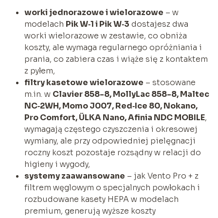
worki jednorazowe i wielorazowe
– w
modelach
Pik W‑1 i Pik W‑3
dostajesz dwa
worki wielorazowe w zestawie, co obniża
koszty, ale wymaga regularnego opróżniania i
prania, co zabiera czas i wiąże się z kontaktem
z pyłem,
filtry kasetowe wielorazowe
– stosowane
m.in. w
Clavier 858-8, MollyLac 858-8, Maltec
NC‑2WH, Momo J007, Red‑Ice 80, Nokano,
Pro Comfort, ÜLKA Nano, Afinia NDC MOBILE
,
wymagają częstego czyszczenia i okresowej
wymiany, ale przy odpowiedniej pielęgnacji
roczny koszt pozostaje rozsądny w relacji do
higieny i wygody,
systemy zaawansowane
– jak Vento Pro + z
filtrem węglowym o specjalnych powłokach i
rozbudowane kasety HEPA w modelach
premium, generują wyższe koszty