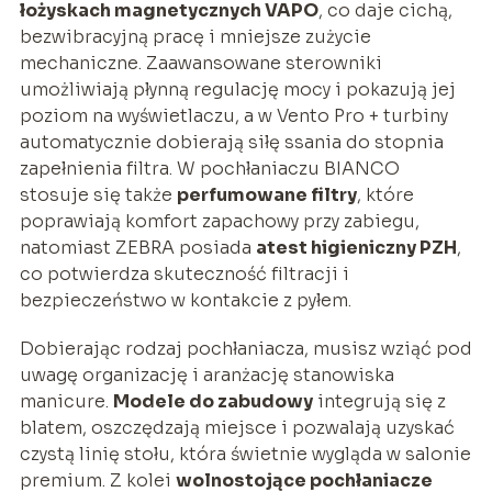
łożyskach magnetycznych VAPO
, co daje cichą,
bezwibracyjną pracę i mniejsze zużycie
mechaniczne. Zaawansowane sterowniki
umożliwiają płynną regulację mocy i pokazują jej
poziom na wyświetlaczu, a w Vento Pro + turbiny
automatycznie dobierają siłę ssania do stopnia
zapełnienia filtra. W pochłaniaczu BIANCO
stosuje się także
perfumowane filtry
, które
poprawiają komfort zapachowy przy zabiegu,
natomiast ZEBRA posiada
atest higieniczny PZH
,
co potwierdza skuteczność filtracji i
bezpieczeństwo w kontakcie z pyłem.
Dobierając rodzaj pochłaniacza, musisz wziąć pod
uwagę organizację i aranżację stanowiska
manicure.
Modele do zabudowy
integrują się z
blatem, oszczędzają miejsce i pozwalają uzyskać
czystą linię stołu, która świetnie wygląda w salonie
premium. Z kolei
wolnostojące pochłaniacze