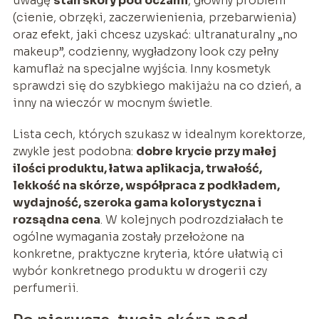
uwagę
stan skóry pod oczami
, główny problem
(cienie, obrzęki, zaczerwienienia, przebarwienia)
oraz efekt, jaki chcesz uzyskać: ultranaturalny „no
makeup”, codzienny, wygładzony look czy pełny
kamuflaż na specjalne wyjścia. Inny kosmetyk
sprawdzi się do szybkiego makijażu na co dzień, a
inny na wieczór w mocnym świetle.
Lista cech, których szukasz w idealnym korektorze,
zwykle jest podobna:
dobre krycie przy małej
ilości produktu, łatwa aplikacja, trwałość,
lekkość na skórze, współpraca z podkładem,
wydajność, szeroka gama kolorystyczna i
rozsądna cena
. W kolejnych podrozdziałach te
ogólne wymagania zostały przełożone na
konkretne, praktyczne kryteria, które ułatwią ci
wybór konkretnego produktu w drogerii czy
perfumerii.