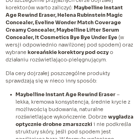
Do szczególnie przyjaznych cerze dojrzałej
korektorów warto zaliczyć:
Maybelline Instant
Age Rewind Eraser, Helena Rubinstein Magic
Concealer, Eveline Wonder Match Coverage
Creamy Concealer, Maybelline Lifter Serum
Concealer, It Cosmetics Bye Bye Under Eye
(w
wersji odpowiednio nawilżonej pod spodem) oraz
wybrane
koreańskie korektory pod oczy
o
działaniu rozświetlająco‑pielęgnującym.
Dla cery dojrzałej poszczególne produkty
sprawdzają się w nieco inny sposób:
Maybelline Instant Age Rewind Eraser
–
lekka, kremowa konsystencja, średnie krycie z
możliwością budowania, naturalne
rozświetlające wykończenie. Dobrze
wygładza
optycznie drobne zmarszczki
i nie podkreśla
struktury skóry, jeśli pod spodem jest