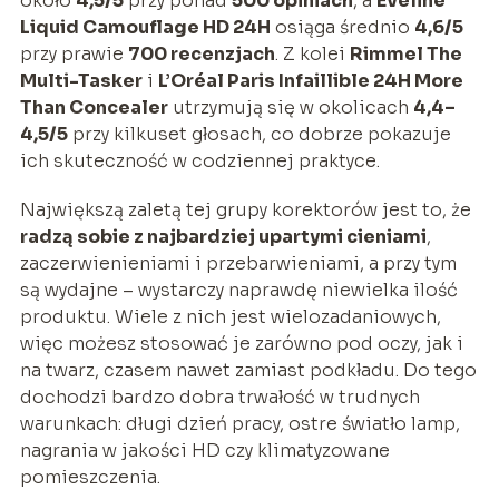
około
4,5/5
przy ponad
500 opiniach
, a
Eveline
Liquid Camouflage HD 24H
osiąga średnio
4,6/5
przy prawie
700 recenzjach
. Z kolei
Rimmel The
Multi-Tasker
i
L’Oréal Paris Infaillible 24H More
Than Concealer
utrzymują się w okolicach
4,4–
4,5/5
przy kilkuset głosach, co dobrze pokazuje
ich skuteczność w codziennej praktyce.
Największą zaletą tej grupy korektorów jest to, że
radzą sobie z najbardziej upartymi cieniami
,
zaczerwienieniami i przebarwieniami, a przy tym
są wydajne – wystarczy naprawdę niewielka ilość
produktu. Wiele z nich jest wielozadaniowych,
więc możesz stosować je zarówno pod oczy, jak i
na twarz, czasem nawet zamiast podkładu. Do tego
dochodzi bardzo dobra trwałość w trudnych
warunkach: długi dzień pracy, ostre światło lamp,
nagrania w jakości HD czy klimatyzowane
pomieszczenia.