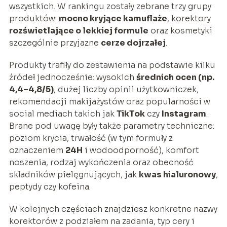
wszystkich. W rankingu zostały zebrane trzy grupy
produktów:
mocno kryjące kamuflaże
, korektory
rozświetlające o lekkiej formule
oraz kosmetyki
szczególnie przyjazne
cerze dojrzałej
.
Produkty trafiły do zestawienia na podstawie kilku
źródeł jednocześnie: wysokich
średnich ocen (np.
4,4–4,8/5)
, dużej liczby opinii użytkowniczek,
rekomendacji makijażystów oraz popularności w
social mediach takich jak
TikTok
czy
Instagram
.
Brane pod uwagę były także parametry techniczne:
poziom krycia, trwałość (w tym formuły z
oznaczeniem
24H
i wodoodporność), komfort
noszenia, rodzaj wykończenia oraz obecność
składników pielęgnujących, jak
kwas hialuronowy
,
peptydy czy kofeina.
W kolejnych częściach znajdziesz konkretne nazwy
korektorów z podziałem na zadania, typ cery i