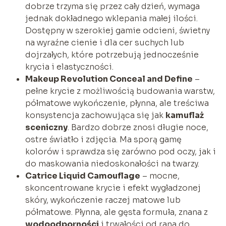
dobrze trzyma się przez cały dzień, wymaga
jednak dokładnego wklepania małej ilości.
Dostępny w szerokiej gamie odcieni, świetny
na wyraźne cienie i dla cer suchych lub
dojrzałych, które potrzebują jednocześnie
krycia i elastyczności.
Makeup Revolution Conceal and Define
–
pełne krycie z możliwością budowania warstw,
półmatowe wykończenie, płynna, ale treściwa
konsystencja zachowująca się jak
kamuflaż
sceniczny
. Bardzo dobrze znosi długie noce,
ostre światło i zdjęcia. Ma sporą gamę
kolorów i sprawdza się zarówno pod oczy, jak i
do maskowania niedoskonałości na twarzy.
Catrice Liquid Camouflage
– mocne,
skoncentrowane krycie i efekt wygładzonej
skóry, wykończenie raczej matowe lub
półmatowe. Płynna, ale gęsta formuła, znana z
wodoodporności
i trwałości od rana do