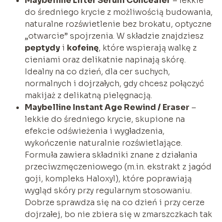
Maybelline Lifter Serum Concealer
– lekkie
do średniego krycie z możliwością budowania,
naturalne rozświetlenie bez brokatu, optyczne
„otwarcie” spojrzenia. W składzie znajdziesz
peptydy
i
kofeinę
, które wspierają walkę z
cieniami oraz delikatnie napinają skórę.
Idealny na co dzień, dla cer suchych,
normalnych i dojrzałych, gdy chcesz połączyć
makijaż z delikatną pielęgnacją.
Maybelline Instant Age Rewind / Eraser
–
lekkie do średniego krycie, skupione na
efekcie odświeżenia i wygładzenia,
wykończenie naturalnie rozświetlające.
Formuła zawiera składniki znane z działania
przeciwzmęczeniowego (m.in. ekstrakt z jagód
goji, kompleks Haloxyl), które poprawiają
wygląd skóry przy regularnym stosowaniu.
Dobrze sprawdza się na co dzień i przy cerze
dojrzałej, bo nie zbiera się w zmarszczkach tak