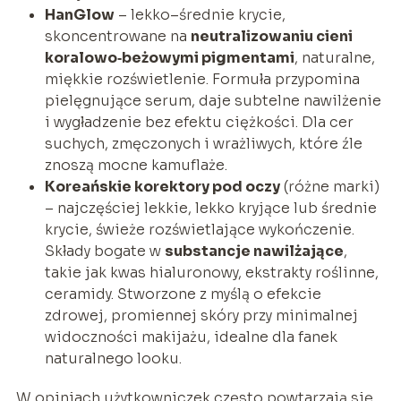
HanGlow
– lekko–średnie krycie,
skoncentrowane na
neutralizowaniu cieni
koralowo‑beżowymi pigmentami
, naturalne,
miękkie rozświetlenie. Formuła przypomina
pielęgnujące serum, daje subtelne nawilżenie
i wygładzenie bez efektu ciężkości. Dla cer
suchych, zmęczonych i wrażliwych, które źle
znoszą mocne kamuflaże.
Koreańskie korektory pod oczy
(różne marki)
– najczęściej lekkie, lekko kryjące lub średnie
krycie, świeże rozświetlające wykończenie.
Składy bogate w
substancje nawilżające
,
takie jak kwas hialuronowy, ekstrakty roślinne,
ceramidy. Stworzone z myślą o efekcie
zdrowej, promiennej skóry przy minimalnej
widoczności makijażu, idealne dla fanek
naturalnego looku.
W opiniach użytkowniczek często powtarzają się