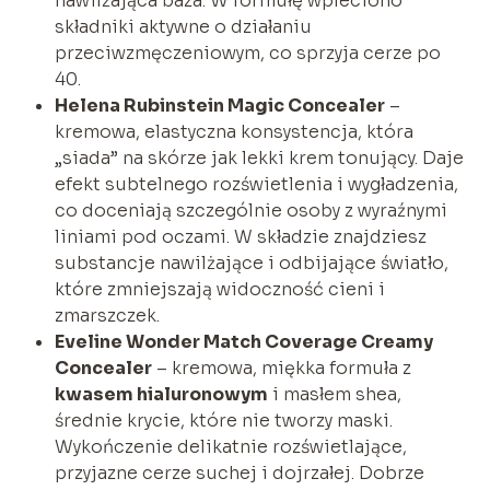
nawilżająca baza. W formułę wpleciono
składniki aktywne o działaniu
przeciwzmęczeniowym, co sprzyja cerze po
40.
Helena Rubinstein Magic Concealer
–
kremowa, elastyczna konsystencja, która
„siada” na skórze jak lekki krem tonujący. Daje
efekt subtelnego rozświetlenia i wygładzenia,
co doceniają szczególnie osoby z wyraźnymi
liniami pod oczami. W składzie znajdziesz
substancje nawilżające i odbijające światło,
które zmniejszają widoczność cieni i
zmarszczek.
Eveline Wonder Match Coverage Creamy
Concealer
– kremowa, miękka formuła z
kwasem hialuronowym
i masłem shea,
średnie krycie, które nie tworzy maski.
Wykończenie delikatnie rozświetlające,
przyjazne cerze suchej i dojrzałej. Dobrze