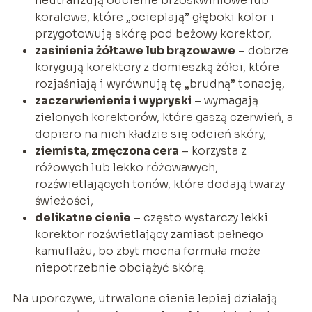
neutralizują odcienie brzoskwiniowe lub
koralowe, które „ocieplają” głęboki kolor i
przygotowują skórę pod beżowy korektor,
zasinienia żółtawe lub brązowawe
– dobrze
korygują korektory z domieszką żółci, które
rozjaśniają i wyrównują tę „brudną” tonację,
zaczerwienienia i wypryski
– wymagają
zielonych korektorów, które gaszą czerwień, a
dopiero na nich kładzie się odcień skóry,
ziemista, zmęczona cera
– korzysta z
różowych lub lekko różowawych,
rozświetlających tonów, które dodają twarzy
świeżości,
delikatne cienie
– często wystarczy lekki
korektor rozświetlający zamiast pełnego
kamuflażu, bo zbyt mocna formuła może
niepotrzebnie obciążyć skórę.
Na uporczywe, utrwalone cienie lepiej działają