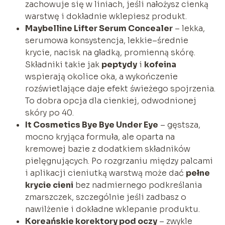
zachowuje się w liniach, jeśli nałożysz cienką
warstwę i dokładnie wklepiesz produkt.
Maybelline Lifter Serum Concealer
– lekka,
serumowa konsystencja, lekkie–średnie
krycie, nacisk na gładką, promienną skórę.
Składniki takie jak
peptydy
i
kofeina
wspierają okolice oka, a wykończenie
rozświetlające daje efekt świeżego spojrzenia.
To dobra opcja dla cienkiej, odwodnionej
skóry po 40.
It Cosmetics Bye Bye Under Eye
– gęstsza,
mocno kryjąca formuła, ale oparta na
kremowej bazie z dodatkiem składników
pielęgnujących. Po rozgrzaniu między palcami
i aplikacji cieniutką warstwą może dać
pełne
krycie cieni
bez nadmiernego podkreślania
zmarszczek, szczególnie jeśli zadbasz o
nawilżenie i dokładne wklepanie produktu.
Koreańskie korektory pod oczy
– zwykle