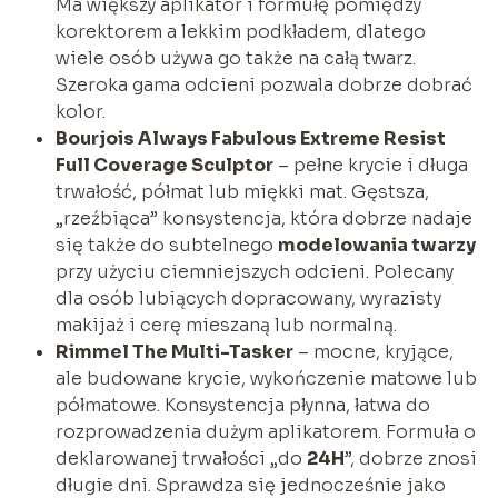
Ma większy aplikator i formułę pomiędzy
korektorem a lekkim podkładem, dlatego
wiele osób używa go także na całą twarz.
Szeroka gama odcieni pozwala dobrze dobrać
kolor.
Bourjois Always Fabulous Extreme Resist
Full Coverage Sculptor
– pełne krycie i długa
trwałość, półmat lub miękki mat. Gęstsza,
„rzeźbiąca” konsystencja, która dobrze nadaje
się także do subtelnego
modelowania twarzy
przy użyciu ciemniejszych odcieni. Polecany
dla osób lubiących dopracowany, wyrazisty
makijaż i cerę mieszaną lub normalną.
Rimmel The Multi-Tasker
– mocne, kryjące,
ale budowane krycie, wykończenie matowe lub
półmatowe. Konsystencja płynna, łatwa do
rozprowadzenia dużym aplikatorem. Formuła o
deklarowanej trwałości „do
24H
”, dobrze znosi
długie dni. Sprawdza się jednocześnie jako