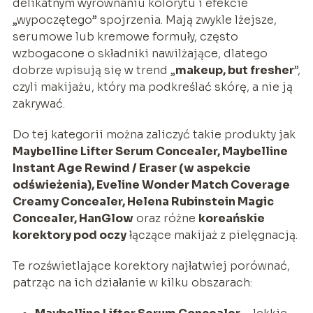
delikatnym wyrównaniu kolorytu i efekcie
„wypoczętego” spojrzenia. Mają zwykle lżejsze,
serumowe lub kremowe formuły, często
wzbogacone o składniki nawilżające, dlatego
dobrze wpisują się w trend „
makeup, but fresher
”,
czyli makijażu, który ma podkreślać skórę, a nie ją
zakrywać.
Do tej kategorii można zaliczyć takie produkty jak
Maybelline Lifter Serum Concealer, Maybelline
Instant Age Rewind / Eraser (w aspekcie
odświeżenia), Eveline Wonder Match Coverage
Creamy Concealer, Helena Rubinstein Magic
Concealer, HanGlow
oraz różne
koreańskie
korektory pod oczy
łączące makijaż z pielęgnacją.
Te rozświetlające korektory najłatwiej porównać,
patrząc na ich działanie w kilku obszarach: