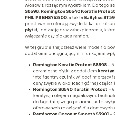
włosów z rozsądnym wydatkiem. Do tego s
S8598
,
Remington S8540 Keratin Protect
PHILIPS BHS752/00
, a także
BaByliss ST39
prostownice oferują zwykle kilka lub kilk
płytki
, jonizację oraz zabezpieczenia, któ
wyłączanie czy blokada ramion.
W tej grupie znajdziesz wiele modeli o po
dodatkami pielęgnującymi i funkcjami wpły
Remington Keratin Protect S8598
– 5
ceramiczne płytki z dodatkiem
keratyn
inteligentny czujnik wilgoci mierzący j
ceny zwykle w okolicach górnej części ś
Remington S8540 Keratin Protect
– 9
keratyną i olejem migdałowym, techno
do łagodniejszego poziomu, auto-wyłąc
oferowanych rozwiązań dla domowych 
Remington Coconut Smooth S5901
– 