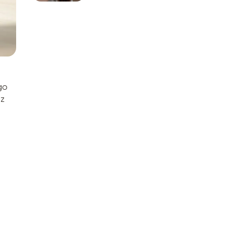
go
 z