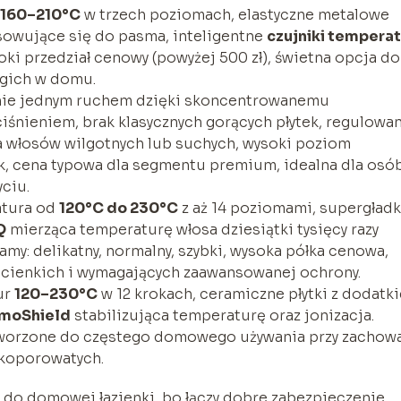
160–210°C
w trzech poziomach, elastyczne metalowe
sowujące się do pasma, inteligentne
czujniki temperat
i przedział cenowy (powyżej 500 zł), świetna opcja do
ługich w domu.
nie jednym ruchem dzięki skoncentrowanemu
śnieniem, brak klasycznych gorących płytek, regulowa
 włosów wilgotnych lub suchych, wysoki poziom
, cena typowa dla segmentu premium, idealna dla osób
yciu.
tura od
120°C do 230°C
z aż 14 poziomami, supergładk
Q
mierząca temperaturę włosa dziesiątki tysięcy razy
ramy: delikatny, normalny, szybki, wysoka półka cenowa,
 cienkich i wymagających zaawansowanej ochrony.
ur
120–230°C
w 12 krokach, ceramiczne płytki z dodatk
moShield
stabilizująca temperaturę oraz jonizacja.
stworzone do częstego domowego używania przy zachow
okoporowatych.
 do domowej łazienki, bo łączy dobre zabezpieczenie