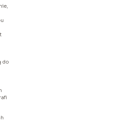
nie,
pu
t
ą do
n
afi
ch