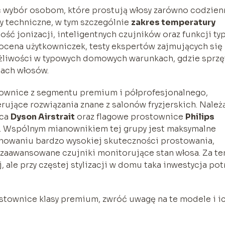
ć wybór osobom, które prostują włosy zarówno codzien
ry techniczne, w tym szczególnie
zakres temperatury
ność jonizacji, inteligentnych czujników oraz funkcji ty
ż ocena użytkowniczek, testy ekspertów zajmujących się
żliwości w typowych domowych warunkach, gdzie sprzę
pach włosów.
stownice z segmentu premium i półprofesjonalnego,
ujące rozwiązania znane z salonów fryzjerskich. Należ
ica
Dyson Airstrait
oraz flagowe prostownice
Philips
. Wspólnym mianownikiem tej grupy jest maksymalne
chowaniu bardzo wysokiej skuteczności prostowania,
zaawansowane czujniki monitorujące stan włosa. Za te
 ale przy częstej stylizacji w domu taka inwestycja potr
stownice klasy premium, zwróć uwagę na te modele i i