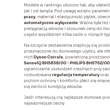
Modele w rankingu ułożono tak, aby ułatwi
jak i od święta. Pod uwagę wzięto paramet
pracy
, materiał i elastyczność płytek, obec
automatyczne wyłączenie
. Ważna była te
pielęgnacją włosów i stosunek ceny do mo
często współdzieli kilka osób o różnych ty
Na szczycie zestawienia znajdują się pro
przeznaczone do domowego użytku, ale ofer
nich
Dyson Corrale
, powietrzna prostown
SenseIQ BHS838/00
i
PHILIPS BHS752/00
ograniczanie uszkodzeń cieplnych przy za
rozbudowana
regulacja temperatury
oraz 
poziom ochrony i komfortu płaci się więcej,
się zwrócić kondycją włosów.
Jeśli interesują cię najlepsze domowe pro
najważniejsze cechy: