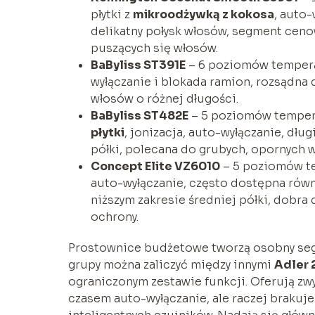
płytki z
mikroodżywką z kokosa
, auto-
delikatny połysk włosów, segment ceno
puszących się włosów.
BaByliss ST391E
– 6 poziomów tempera
wyłączanie i blokada ramion, rozsądna
włosów o różnej długości.
BaByliss ST482E
– 5 poziomów temper
płytki
, jonizacja, auto-wyłączanie, dłu
półki, polecana do grubych, opornych 
Concept Elite VZ6010
– 5 poziomów t
auto-wyłączanie, często dostępna równ
niższym zakresie średniej półki, dobr
ochrony.
Prostownice budżetowe tworzą osobny segm
grupy można zaliczyć między innymi
Adler 
ograniczonym zestawie funkcji. Oferują zwy
czasem auto-wyłączanie, ale raczej brakuj