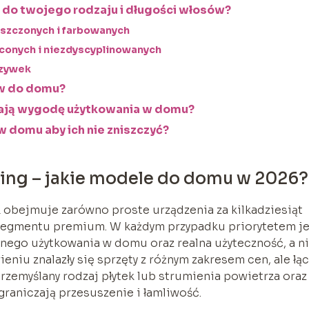
 do twojego rodzaju i długości włosów?
iszczonych i farbowanych
conych i niezdyscyplinowanych
rzywek
ów do domu?
zają wygodę użytkowania w domu?
 domu aby ich nie zniszczyć?
ing – jakie modele do domu w 2026?
obejmuje zarówno proste urządzenia za kilkadziesiąt
z segmentu premium. W każdym przypadku priorytetem je
nego użytkowania w domu oraz realna użyteczność, a n
niu znalazły się sprzęty z różnym zakresem cen, ale łąc
przemyślany rodzaj płytek lub strumienia powietrza oraz
raniczają przesuszenie i łamliwość.