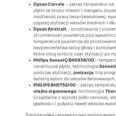
Dyson Corrale
– zakres temperatur ok.
płytki ze stopu miedzi i manganu dopa
możliwość pracy bezprzewodowej, wysok
częstej stylizacji włosów średnich i d
Dyson Airstrait
– prostowanie i susze
strumieniowi powietrza pod wysokim ci
temperatura powietrza do prostowania
bezpieczeństwa skóry głowy i końcówek
które chcą skrócić czas stylizacji po m
Philips SenseIQ BHS838/00
– tempera
ceramiczne płytki, technologia
SenseI
podczas stylizacji,
jonizacja
, trzy prog
świetny wybór do włosów farbowanych,
PHILIPS BHS752/00
– zakres temperat
olejku arganowego
, technologia
Ther
Urządzenie z wyższej półki cenowej, 
gładkości i połysku nawet włosów wys
Średnia półka cenowa to najczęstszy wybór