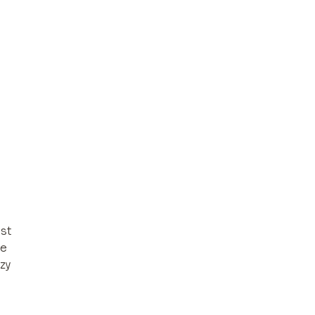
st
ie
zy