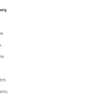
ury
,
na
,
ie
iem
aniu