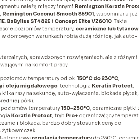
egmentu należą między innymi
Remington Keratin Prot
,
Remington Coconut Smooth S5901
, wspomniana już
1E
,
BaByliss ST482E
i
Concept Elite VZ6010
. Takie
anaście poziomów temperatury,
ceramiczne lub tytano
re w domowych warunkach robią dużą różnicę, jak auto-
wtarzalnych, sprawdzonych rozwiązaniach, ale z różnymi
wającymi na komfort pracy:
 poziomów temperatury od ok.
150°C do 230°C
,
y i oleju migdałowego
, technologia
Keratin Protect
,
ą kilka razy na sekundę, auto-wyłączenie, blokada płytek,
redniej półki.
 poziomów temperatury
150–230°C
, ceramiczne płytki 
logia
Keratin Protect
, tryb
Pro+
ograniczający tempera
zanie i blokada, bardzo dobry stosunek ceny do
użytkowniczek.
9-stopniowa
regulacja temperatury
do 230°C, cerami