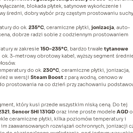
wyłączanie, blokada płytek, satynowe wykończenie i
wy średni, dobry wybór przy częstym prostowaniu suchy
tury do ok.
235°C
, ceramiczne płytki,
jonizacja
, auto-
 cena, dobrze radzi sobie z codziennym prostowaniem
atury w zakresie
150–235°C
, bardzo trwałe
tytanowe
gi ok. 3-metrowy obrotowy kabel, wyższy segment średni
włosów.
emperatury do ok.
230°C
, ceramiczne płytki, jonizacja,
ież w wersji
Steam Boost
z parą wodną, cenowo w
a do prostowania na co dzień przy zachowaniu podstawo
ent, który kusi przede wszystkim niską ceną. Do tej
2321
,
Sencor SHI 131GD
oraz inne proste modele
AGD
o
kle ceramiczne płytki, kilka poziomów temperatury i
e im zaawansowanych rozwiązań ochronnych, jonizacji c