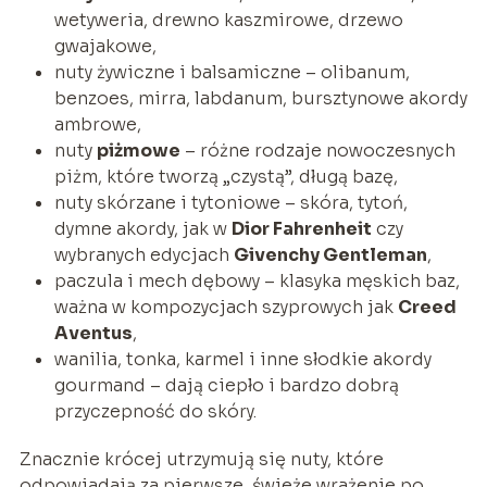
wetyweria, drewno kaszmirowe, drzewo
gwajakowe,
nuty żywiczne i balsamiczne – olibanum,
benzoes, mirra, labdanum, bursztynowe akordy
ambrowe,
nuty
piżmowe
– różne rodzaje nowoczesnych
piżm, które tworzą „czystą”, długą bazę,
nuty skórzane i tytoniowe – skóra, tytoń,
dymne akordy, jak w
Dior Fahrenheit
czy
wybranych edycjach
Givenchy Gentleman
,
paczula i mech dębowy – klasyka męskich baz,
ważna w kompozycjach szyprowych jak
Creed
Aventus
,
wanilia, tonka, karmel i inne słodkie akordy
gourmand – dają ciepło i bardzo dobrą
przyczepność do skóry.
Znacznie krócej utrzymują się nuty, które
odpowiadają za pierwsze, świeże wrażenie po