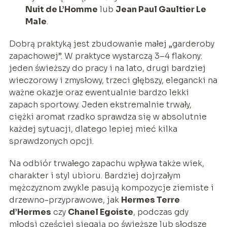
Nuit de L’Homme
lub
Jean Paul Gaultier Le
Male
.
Dobrą praktyką jest zbudowanie małej „garderoby
zapachowej”. W praktyce wystarczą 3–4 flakony:
jeden świeższy do pracy i na lato, drugi bardziej
wieczorowy i zmysłowy, trzeci głębszy, elegancki na
ważne okazje oraz ewentualnie bardzo lekki
zapach sportowy. Jeden ekstremalnie trwały,
ciężki aromat rzadko sprawdza się w absolutnie
każdej sytuacji, dlatego lepiej mieć kilka
sprawdzonych opcji.
Na odbiór trwałego zapachu wpływa także wiek,
charakter i styl ubioru. Bardziej dojrzałym
mężczyznom zwykle pasują kompozycje ziemiste i
drzewno-przyprawowe, jak
Hermes Terre
d’Hermes
czy
Chanel Egoiste
, podczas gdy
młodsi częściej sięgają po świeższe lub słodsze