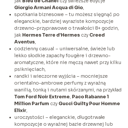
jak
Bleu de Chanel
czy świeższe edycje
Giorgio Armani Acqua di Gio
,
spotkania biznesowe – tu możesz sięgnąć po
eleganckie, bardziej wyraziste kompozycje
drzewno-przyprawowe o trwałości 8+ godzin,
jak
Hermes Terre d’Hermes
czy
Creed
Aventus
,
codzienny casual – uniwersalne, świeże lub
lekko słodkie zapachy fougère i drzewno-
aromatyczne, które nie męczą nawet przy kilku
psiknięciach,
randki i wieczorne wyjścia – mocniejsze
orientalno-ambrowe perfumy z wyraźną
wanilią, tonką i nutami skórzanymi, na przykład
Tom Ford Noir Extreme
,
Paco Rabanne 1
Million Parfum
czy
Gucci Guilty Pour Homme
Elixir
,
uroczystości – eleganckie, długotrwałe
kompozycje o wyraźnej bazie drzewnej lub