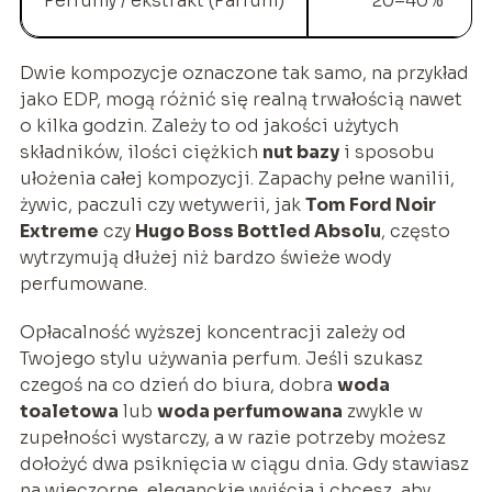
Perfumy / ekstrakt (Parfum)
20–40%
Dwie kompozycje oznaczone tak samo, na przykład
jako EDP, mogą różnić się realną trwałością nawet
o kilka godzin. Zależy to od jakości użytych
składników, ilości ciężkich
nut bazy
i sposobu
ułożenia całej kompozycji. Zapachy pełne wanilii,
żywic, paczuli czy wetywerii, jak
Tom Ford Noir
Extreme
czy
Hugo Boss Bottled Absolu
, często
wytrzymują dłużej niż bardzo świeże wody
perfumowane.
Opłacalność wyższej koncentracji zależy od
Twojego stylu używania perfum. Jeśli szukasz
czegoś na co dzień do biura, dobra
woda
toaletowa
lub
woda perfumowana
zwykle w
zupełności wystarczy, a w razie potrzeby możesz
dołożyć dwa psiknięcia w ciągu dnia. Gdy stawiasz
na wieczorne, eleganckie wyjścia i chcesz, aby