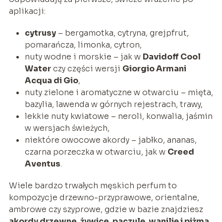
aplikacji:
cytrusy
– bergamotka, cytryna, grejpfrut,
pomarańcza, limonka, cytron,
nuty wodne i morskie – jak w
Davidoff Cool
Water
czy części wersji
Giorgio Armani
Acqua di Gio
,
nuty zielone i aromatyczne w otwarciu – mięta,
bazylia, lawenda w górnych rejestrach, trawy,
lekkie nuty kwiatowe – neroli, konwalia, jaśmin
w wersjach świeżych,
niektóre owocowe akordy – jabłko, ananas,
czarna porzeczka w otwarciu, jak w
Creed
Aventus
.
Wiele bardzo trwałych męskich perfum to
kompozycje drzewno-przyprawowe, orientalne,
ambrowe czy szyprowe, gdzie w bazie znajdziesz
akordy drzewne, żywice, paczulę, wanilię i piżma
.