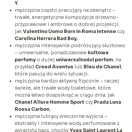
Y
,
mężczyzna często pracujący na zewnątrz –
trwałe, energetyczne kompozycje drzewno-
przyprawowe i ambrowe o dobrej projekcji,
jak
Valentino Uomo Born in Roma Intense
czy
Carolina Herrera Bad Boy
,
mężczyzna intensywnie podróżujący służbowo
– uniwersalne, ponadczasowe
kultowe
perfumy
o dużej
uniwersalności perfum
, na
przykład
Creed Aventus
lub
Bleu de Chanel
,
które pasują do wielu sytuacji,
mężczyzna bardzo aktywny fizycznie – raczej
świeże, ale trwałe wody toaletowe, które
można łatwo doapsiknąć w ciągu dnia, jak
Chanel Allure Homme Sport
czy
Prada Luna
Rossa Carbon
,
mężczyzna lubiący wieczorne wyjścia –
ekstrakty i intensywne wody perfumowane z
wyrazistą bazą, choćby
Yves Saint Laurent La