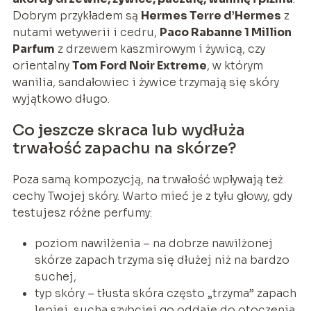
Dobrym przykładem są
Hermes Terre d’Hermes
z
nutami wetywerii i cedru,
Paco Rabanne 1 Million
Parfum
z drzewem kaszmirowym i żywicą, czy
orientalny
Tom Ford Noir Extreme
, w którym
wanilia, sandałowiec i żywice trzymają się skóry
wyjątkowo długo.
Co jeszcze skraca lub wydłuża
trwałość zapachu na skórze?
Poza samą kompozycją, na trwałość wpływają też
cechy Twojej skóry. Warto mieć je z tyłu głowy, gdy
testujesz różne perfumy:
poziom nawilżenia – na dobrze nawilżonej
skórze zapach trzyma się dłużej niż na bardzo
suchej,
typ skóry – tłusta skóra często „trzyma” zapach
lepiej, sucha szybciej go oddaje do otoczenia,