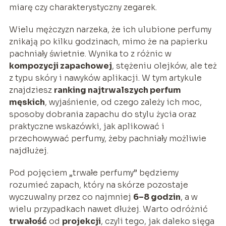
miarę czy charakterystyczny zegarek.
Wielu mężczyzn narzeka, że ich ulubione perfumy
znikają po kilku godzinach, mimo że na papierku
pachniały świetnie. Wynika to z różnic w
kompozycji zapachowej
, stężeniu olejków, ale też
z typu skóry i nawyków aplikacji. W tym artykule
znajdziesz
ranking najtrwalszych perfum
męskich
, wyjaśnienie, od czego zależy ich moc,
sposoby dobrania zapachu do stylu życia oraz
praktyczne wskazówki, jak aplikować i
przechowywać perfumy, żeby pachniały możliwie
najdłużej.
Pod pojęciem „trwałe perfumy” będziemy
rozumieć zapach, który na skórze pozostaje
wyczuwalny przez co najmniej
6–8 godzin
, a w
wielu przypadkach nawet dłużej. Warto odróżnić
trwałość
od
projekcji
, czyli tego, jak daleko sięga