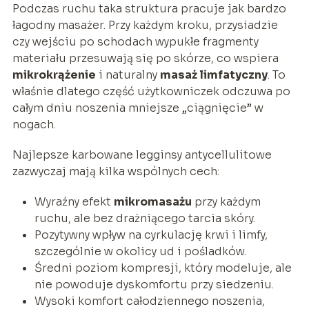
Podczas ruchu taka struktura pracuje jak bardzo
łagodny masażer. Przy każdym kroku, przysiadzie
czy wejściu po schodach wypukłe fragmenty
materiału przesuwają się po skórze, co wspiera
mikrokrążenie
i naturalny
masaż limfatyczny
. To
właśnie dlatego część użytkowniczek odczuwa po
całym dniu noszenia mniejsze „ciągnięcie” w
nogach.
Najlepsze karbowane legginsy antycellulitowe
zazwyczaj mają kilka wspólnych cech:
Wyraźny efekt
mikromasażu
przy każdym
ruchu, ale bez drażniącego tarcia skóry.
Pozytywny wpływ na cyrkulację krwi i limfy,
szczególnie w okolicy ud i pośladków.
Średni poziom kompresji, który modeluje, ale
nie powoduje dyskomfortu przy siedzeniu.
Wysoki komfort całodziennego noszenia,