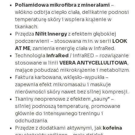
Poliamidowa mikrofibra z minerałami
–
włókno odbija ciepło ciała, delikatnie podnosi
temperaturę skóry i wspiera krążenie w
tkankach.
Przędza
Nilit Innergy
z efektem głębokiej
podczerwieni – stosowana m.in. w serii
LOOK
AT ME
, zamienia energię ciała w InfraRed.
Technologia
InfraRed
/ infraRED – rozwiązanie
stosowane w linii
VEERA ANTYCELLULITOWA
,
mające pobudzać mikrokrążenie i metabolizm.
Faktura karbowana, wklęsło–wypukła –
zapewnia efekt mikromasażu i maskuje
nierówności skóry nawet bez silnej kompresji.
Tkaniny neoprenowe z efektem „sauny” –
silniej podnoszą temperaturę, promowane
głównie do intensywnego treningu i
odchudzania.
Przędze z dodatkami aktywnymi, jak
kofeina