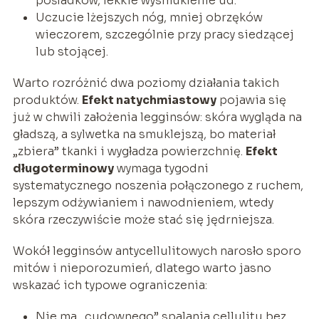
pośladków, lekkie wysmuklenie ud.
Uczucie lżejszych nóg, mniej obrzęków
wieczorem, szczególnie przy pracy siedzącej
lub stojącej.
Warto rozróżnić dwa poziomy działania takich
produktów.
Efekt natychmiastowy
pojawia się
już w chwili założenia legginsów: skóra wygląda na
gładszą, a sylwetka na smuklejszą, bo materiał
„zbiera” tkanki i wygładza powierzchnię.
Efekt
długoterminowy
wymaga tygodni
systematycznego noszenia połączonego z ruchem,
lepszym odżywianiem i nawodnieniem, wtedy
skóra rzeczywiście może stać się jędrniejsza.
Wokół legginsów antycellulitowych narosło sporo
mitów i nieporozumień, dlatego warto jasno
wskazać ich typowe ograniczenia:
Nie ma „cudownego” spalania cellulitu bez