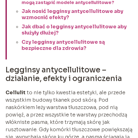
mogą zastąpić modele antycellulitowe?
Jak nosić legginsy antycellulitowe aby
wzmocnić efekty?
Jak dbać o legginsy antycellulitowe aby
służyły dłużej?
Czy legginsy antycellulitowe są
bezpieczne dla zdrowia?
Legginsy antycellulitowe –
działanie, efekty i ograniczenia
Cellulit
to nie tylko kwestia estetyki, ale przede
wszystkim budowy tkanek pod skórą. Pod
naskórkiem leży warstwa tłuszczowa, pod nią
powięź, a przez wszystkie te warstwy przechodzą
włókniste pasma, które trzymają skórę jak
rusztowanie. Gdy komórki tłuszczowe powiększają
się, wypychają skórę ku górze, a pasma ściągają ją