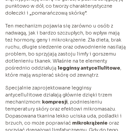
punktowo w dół, co tworzy charakterystyczne
dołeczki i „pomarańczową skórkę”.
Ten mechanizm pojawia się zarówno u osób z
nadwagą, jak i bardzo szczupłych, bo wpływ mają
też hormony, geny i mikrokrążenie. Zła dieta, brak
ruchu, długie siedzenie oraz odwodnienie nasilają
problem, bo sprzyjają zastoju limfy i gorszemu
dotlenieniu tkanek. Właśnie na te elementy
pośrednio oddziałują
legginsy antycellulitowe
,
które mają wspierać skórę od zewnątrz.
Specjalnie zaprojektowane legginsy
antycellulitowe działają głównie dzięki trzem
mechanizmom:
kompresji
, podniesieniu
temperatury skóry oraz efektowi mikromasażu.
Dopasowana tkanina lekko uciska uda, pośladki i
brzuch, co może poprawiać
mikrokrążenie
oraz
sprzyjać drenażowi limfatycznemu. Gdy do tego