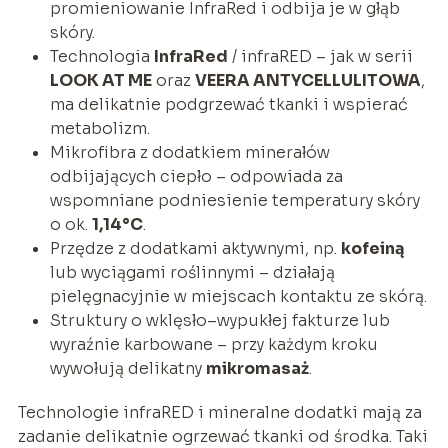
promieniowanie InfraRed i odbija je w głąb
skóry.
Technologia
InfraRed
/ infraRED – jak w serii
LOOK AT ME
oraz
VEERA ANTYCELLULITOWA
,
ma delikatnie podgrzewać tkanki i wspierać
metabolizm.
Mikrofibra z dodatkiem minerałów
odbijających ciepło – odpowiada za
wspomniane podniesienie temperatury skóry
o ok.
1,14°C
.
Przędze z dodatkami aktywnymi, np.
kofeiną
lub wyciągami roślinnymi – działają
pielęgnacyjnie w miejscach kontaktu ze skórą.
Struktury o wklęsło–wypukłej fakturze lub
wyraźnie karbowane – przy każdym kroku
wywołują delikatny
mikromasaż
.
Technologie infraRED i mineralne dodatki mają za
zadanie delikatnie ogrzewać tkanki od środka. Taki