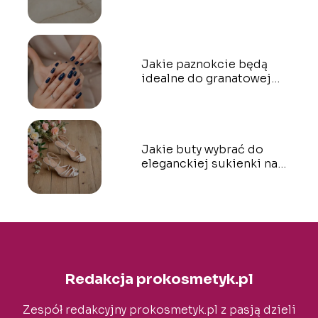
włosów?
Jakie paznokcie będą
idealne do granatowej
sukienki?
Jakie buty wybrać do
eleganckiej sukienki na
wesele?
Redakcja prokosmetyk.pl
Zespół redakcyjny prokosmetyk.pl z pasją dzieli