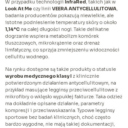
W przypadku technologii
InfraRed
, takich jak w
Look At Me
czy linii
VEERA ANTYCELLULITOWA
,
badania producentów pokazują niewielkie, ale
istotne podniesienie temperatury skóry o około
1,14°C
na całej długości nogi. Takie delikatne
dogrzanie wspiera metabolizm komórek
tłuszczowych, mikrokrążenie oraz drenaż
limfatyczny, co sprzyja zmniejszeniu widoczności
cellulitu wodnego.
Na rynku dostępne są także produkty o statusie
wyrobu medycznego klasy I
z klinicznie
potwierdzonym działaniem antycellulitowym, na
przykład masujące legginsy przeciwcellulitowe z
mikrofibry o wklęsło wypukłej fakturze. Taka odzież
ma dokładnie opisane działanie, parametry
kompresji i przeciwwskazania. Typowe legginsy
sportowe bez badań klinicznych, choć często
bardzo wygodne, nie mają takiej dokumentacji,