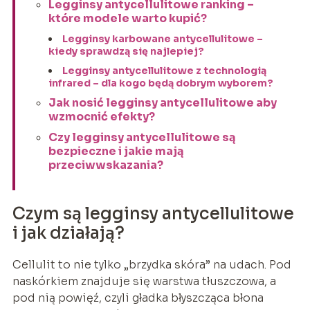
Legginsy antycellulitowe ranking –
które modele warto kupić?
Legginsy karbowane antycellulitowe –
kiedy sprawdzą się najlepiej?
Legginsy antycellulitowe z technologią
infrared – dla kogo będą dobrym wyborem?
Jak nosić legginsy antycellulitowe aby
wzmocnić efekty?
Czy legginsy antycellulitowe są
bezpieczne i jakie mają
przeciwwskazania?
Czym są legginsy antycellulitowe
i jak działają?
Cellulit to nie tylko „brzydka skóra” na udach. Pod
naskórkiem znajduje się warstwa tłuszczowa, a
pod nią powięź, czyli gładka błyszcząca błona