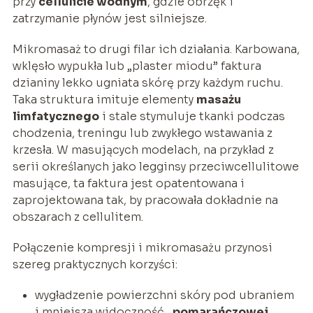
przy
cellulicie wodnym
, gdzie obrzęk i
zatrzymanie płynów jest silniejsze.
Mikromasaż to drugi filar ich działania. Karbowana,
wklęsło wypukła lub „plaster miodu” faktura
dzianiny lekko ugniata skórę przy każdym ruchu.
Taka struktura imituje elementy
masażu
limfatycznego
i stale stymuluje tkanki podczas
chodzenia, treningu lub zwykłego wstawania z
krzesła. W masujących modelach, na przykład z
serii określanych jako legginsy przeciwcellulitowe
masujące, ta faktura jest opatentowana i
zaprojektowana tak, by pracowała dokładnie na
obszarach z cellulitem.
Połączenie kompresji i mikromasażu przynosi
szereg praktycznych korzyści:
wygładzenie powierzchni skóry pod ubraniem
i mniejsza widoczność
„pomarańczowej