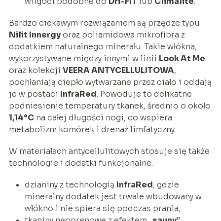
wilgoci podobne do
Dri-FIT
lub
Climalite
.
Bardzo ciekawym rozwiązaniem są przędze typu
Nilit Innergy
oraz poliamidowa mikrofibra z
dodatkiem naturalnego minerału. Takie włókna,
wykorzystywane między innymi w linii
Look At Me
oraz kolekcji
VEERA ANTYCELLULITOWA
,
pochłaniają ciepło wytwarzane przez ciało i oddają
je w postaci
InfraRed
. Powoduje to delikatne
podniesienie temperatury tkanek, średnio o około
1,14°C
na całej długości nogi, co wspiera
metabolizm komórek i drenaż limfatyczny.
W materiałach antycellulitowych stosuje się także
technologie i dodatki funkcjonalne:
dzianiny z technologią
InfraRed
, gdzie
mineralny dodatek jest trwale wbudowany w
włókno i nie spiera się podczas prania,
tkaniny neoprenowe z efektem „
sauny
”,