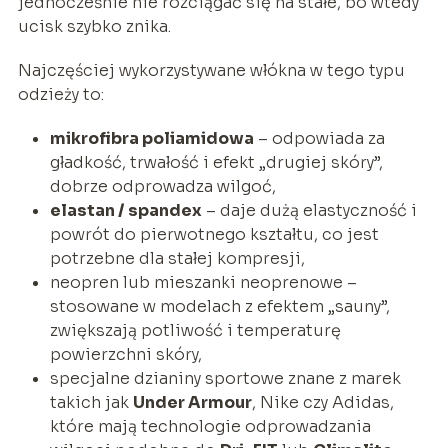
jednocześnie nie rozciągać się na stałe, bo wtedy
ucisk szybko znika.
Najczęściej wykorzystywane włókna w tego typu
odzieży to:
mikrofibra poliamidowa
– odpowiada za
gładkość, trwałość i efekt „drugiej skóry”,
dobrze odprowadza wilgoć,
elastan / spandex
– daje dużą elastyczność i
powrót do pierwotnego kształtu, co jest
potrzebne dla stałej kompresji,
neopren lub mieszanki neoprenowe –
stosowane w modelach z efektem „sauny”,
zwiększają potliwość i temperaturę
powierzchni skóry,
specjalne dzianiny sportowe znane z marek
takich jak
Under Armour
, Nike czy Adidas,
które mają technologie odprowadzania