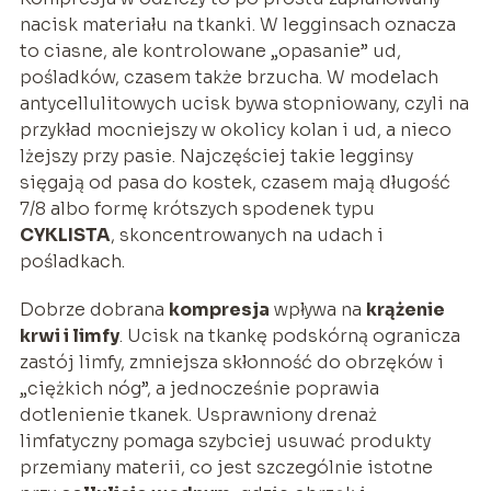
nacisk materiału na tkanki. W legginsach oznacza
to ciasne, ale kontrolowane „opasanie” ud,
pośladków, czasem także brzucha. W modelach
antycellulitowych ucisk bywa stopniowany, czyli na
przykład mocniejszy w okolicy kolan i ud, a nieco
lżejszy przy pasie. Najczęściej takie legginsy
sięgają od pasa do kostek, czasem mają długość
7/8 albo formę krótszych spodenek typu
CYKLISTA
, skoncentrowanych na udach i
pośladkach.
Dobrze dobrana
kompresja
wpływa na
krążenie
krwi i limfy
. Ucisk na tkankę podskórną ogranicza
zastój limfy, zmniejsza skłonność do obrzęków i
„ciężkich nóg”, a jednocześnie poprawia
dotlenienie tkanek. Usprawniony drenaż
limfatyczny pomaga szybciej usuwać produkty
przemiany materii, co jest szczególnie istotne