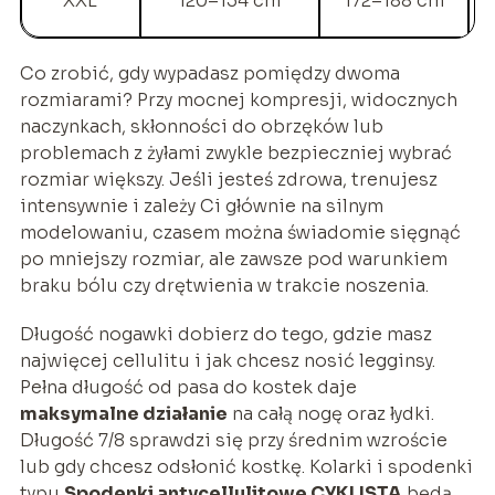
XXL
120–134 cm
172–188 cm
Co zrobić, gdy wypadasz pomiędzy dwoma
rozmiarami? Przy mocnej kompresji, widocznych
naczynkach, skłonności do obrzęków lub
problemach z żyłami zwykle bezpieczniej wybrać
rozmiar większy. Jeśli jesteś zdrowa, trenujesz
intensywnie i zależy Ci głównie na silnym
modelowaniu, czasem można świadomie sięgnąć
po mniejszy rozmiar, ale zawsze pod warunkiem
braku bólu czy drętwienia w trakcie noszenia.
Długość nogawki dobierz do tego, gdzie masz
najwięcej cellulitu i jak chcesz nosić legginsy.
Pełna długość od pasa do kostek daje
maksymalne działanie
na całą nogę oraz łydki.
Długość 7/8 sprawdzi się przy średnim wzroście
lub gdy chcesz odsłonić kostkę. Kolarki i spodenki
typu
Spodenki antycellulitowe CYKLISTA
będą