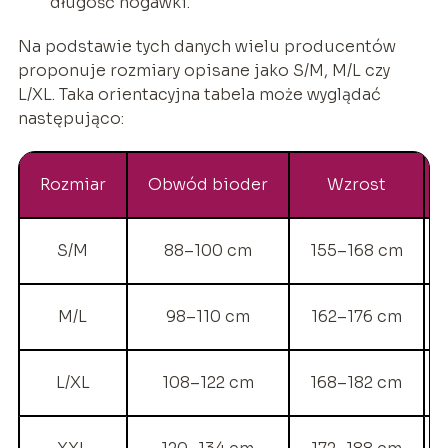
długość nogawki.
Na podstawie tych danych wielu producentów
proponuje rozmiary opisane jako S/M, M/L czy
L/XL. Taka orientacyjna tabela może wyglądać
następująco:
Rozmiar
Obwód bioder
Wzrost
S/M
88–100 cm
155–168 cm
M/L
98–110 cm
162–176 cm
L/XL
108–122 cm
168–182 cm