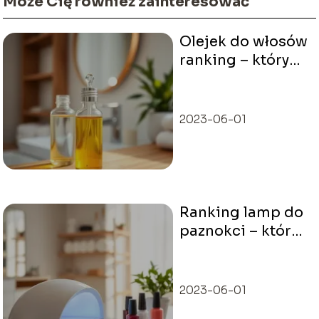
Może Cię również zainteresować
Olejek do włosów
ranking – który
wybrać do
swojego typu
włosów?
2023-06-01
Ranking lamp do
paznokci – które
modele są
najlepsze?
2023-06-01