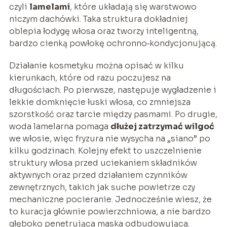
czyli
lamelami
, które układają się warstwowo
niczym dachówki. Taka struktura dokładniej
oblepia łodygę włosa oraz tworzy inteligentną,
bardzo cienką powłokę ochronno‑kondycjonującą.
Działanie kosmetyku można opisać w kilku
kierunkach, które od razu poczujesz na
długościach. Po pierwsze, następuje wygładzenie i
lekkie domknięcie łuski włosa, co zmniejsza
szorstkość oraz tarcie między pasmami. Po drugie,
woda lamelarna pomaga
dłużej zatrzymać wilgoć
we włosie, więc fryzura nie wysycha na „siano” po
kilku godzinach. Kolejny efekt to uszczelnienie
struktury włosa przed uciekaniem składników
aktywnych oraz przed działaniem czynników
zewnętrznych, takich jak suche powietrze czy
mechaniczne pocieranie. Jednocześnie wiesz, że
to kuracja głównie powierzchniowa, a nie bardzo
głęboko penetrująca maska odbudowująca.