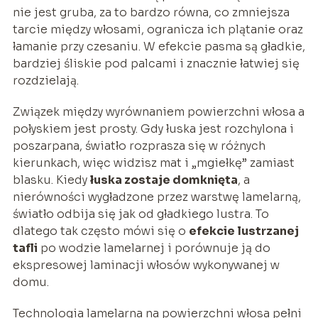
nie jest gruba, za to bardzo równa, co zmniejsza
tarcie między włosami, ogranicza ich plątanie oraz
łamanie przy czesaniu. W efekcie pasma są gładkie,
bardziej śliskie pod palcami i znacznie łatwiej się
rozdzielają.
Związek między wyrównaniem powierzchni włosa a
połyskiem jest prosty. Gdy łuska jest rozchylona i
poszarpana, światło rozprasza się w różnych
kierunkach, więc widzisz mat i „mgiełkę” zamiast
blasku. Kiedy
łuska zostaje domknięta
, a
nierówności wygładzone przez warstwę lamelarną,
światło odbija się jak od gładkiego lustra. To
dlatego tak często mówi się o
efekcie lustrzanej
tafli
po wodzie lamelarnej i porównuje ją do
ekspresowej laminacji włosów wykonywanej w
domu.
Technologia lamelarna na powierzchni włosa pełni