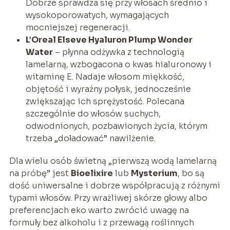
Dobrze sprawdza się przy włosach średnio i
wysokoporowatych, wymagających
mocniejszej regeneracji.
L’Oreal Elseve Hyaluron Plump Wonder
Water
– płynna odżywka z technologią
lamelarną, wzbogacona o kwas hialuronowy i
witaminę E. Nadaje włosom miękkość,
objętość i wyraźny połysk, jednocześnie
zwiększając ich sprężystość. Polecana
szczególnie do włosów suchych,
odwodnionych, pozbawionych życia, którym
trzeba „doładować” nawilżenie.
Dla wielu osób świetną „pierwszą wodą lamelarną
na próbę” jest
Bioelixire
lub
Mysterium
, bo są
dość uniwersalne i dobrze współpracują z różnymi
typami włosów. Przy wrażliwej skórze głowy albo
preferencjach eko warto zwrócić uwagę na
formuły bez alkoholu i z przewagą roślinnych