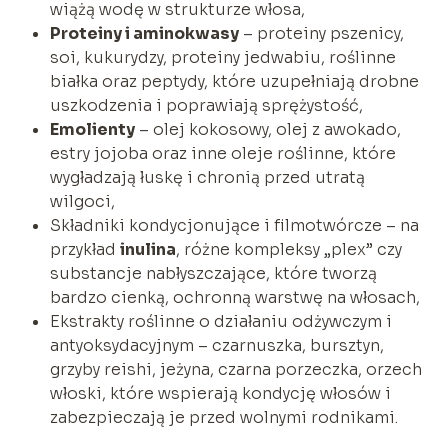
wiążą wodę w strukturze włosa,
Proteiny i aminokwasy
– proteiny pszenicy,
soi, kukurydzy, proteiny jedwabiu, roślinne
białka oraz peptydy, które uzupełniają drobne
uszkodzenia i poprawiają sprężystość,
Emolienty
– olej kokosowy, olej z awokado,
estry jojoba oraz inne oleje roślinne, które
wygładzają łuskę i chronią przed utratą
wilgoci,
Składniki kondycjonujące i filmotwórcze – na
przykład
inulina
, różne kompleksy „plex” czy
substancje nabłyszczające, które tworzą
bardzo cienką, ochronną warstwę na włosach,
Ekstrakty roślinne o działaniu odżywczym i
antyoksydacyjnym – czarnuszka, bursztyn,
grzyby reishi, jeżyna, czarna porzeczka, orzech
włoski, które wspierają kondycję włosów i
zabezpieczają je przed wolnymi rodnikami.