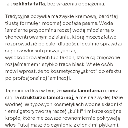
jak
szklista tafla
, bez wrażenia obciążenia.
Tradycyjna odżywka ma zwykle kremową, bardziej
tłustą formułę i mocniej dociąża pasma. Woda
lamelarna przypomina raczej wodę micelarną o
skoncentrowanym działaniu, którą możesz łatwo
rozprowadzić po całej długości. Idealnie sprawdza
się przy włosach puszących się,
wysokoporowatych lub takich, które są zmęczone
rozjaśnianiem i szybko tracą blask. Wiele osób
mówi wprost, że to kosmetyczny „skrót” do efektu
po profesjonalnej laminacji.
Tajemnica tkwi w tym, że
woda lamelarna
opiera
się na
strukturze lamelarnej
, a nie na zwykłej fazie
wodnej. W typowych kosmetykach wodne składniki
i emulgatory tworzą raczej „kulki” i mikroskopijne
krople, które nie zawsze równomiernie pokrywają
włos. Tutaj masz do czynienia z cienkimi płytkami,