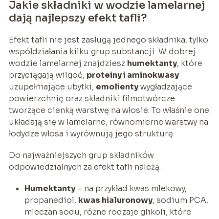
Jakie składniki w wodzie lamelarnej
dają najlepszy efekt tafli?
Efekt tafli nie jest zasługą jednego składnika, tylko
współdziałania kilku grup substancji. W dobrej
wodzie lamelarnej znajdziesz
humektanty
, które
przyciągają wilgoć,
proteiny i aminokwasy
uzupełniające ubytki,
emolienty
wygładzające
powierzchnię oraz składniki filmotwórcze
tworzące cienką warstwę na włosie. To właśnie one
układają się w lamelarne, równomierne warstwy na
łodydze włosa i wyrównują jego strukturę.
Do najważniejszych grup składników
odpowiedzialnych za efekt tafli należą:
Humektanty
– na przykład kwas mlekowy,
propanediol,
kwas hialuronowy
, sodium PCA,
mleczan sodu, różne rodzaje glikoli, które