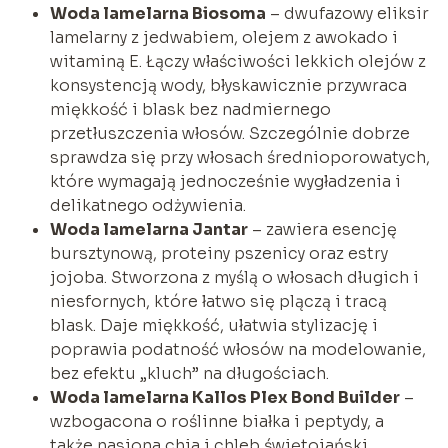
Woda lamelarna Biosoma
– dwufazowy eliksir
lamelarny z jedwabiem, olejem z awokado i
witaminą E. Łączy właściwości lekkich olejów z
konsystencją wody, błyskawicznie przywraca
miękkość i blask bez nadmiernego
przetłuszczenia włosów. Szczególnie dobrze
sprawdza się przy włosach średnioporowatych,
które wymagają jednocześnie wygładzenia i
delikatnego odżywienia.
Woda lamelarna Jantar
– zawiera esencję
bursztynową, proteiny pszenicy oraz estry
jojoba. Stworzona z myślą o włosach długich i
niesfornych, które łatwo się plączą i tracą
blask. Daje miękkość, ułatwia stylizację i
poprawia podatność włosów na modelowanie,
bez efektu „kluch” na długościach.
Woda lamelarna Kallos Plex Bond Builder
–
wzbogacona o roślinne białka i peptydy, a
także nasiona chia i chleb świętojański.