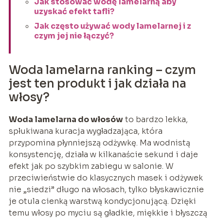
Jak stosować wodę lamelarną aby
uzyskać efekt tafli?
Jak często używać wody lamelarnej i z
czym jej nie łączyć?
Woda lamelarna ranking – czym
jest ten produkt i jak działa na
włosy?
Woda lamelarna do włosów
to bardzo lekka,
spłukiwana kuracja wygładzająca, która
przypomina płynniejszą odżywkę. Ma wodnistą
konsystencję, działa w kilkanaście sekund i daje
efekt jak po szybkim zabiegu w salonie. W
przeciwieństwie do klasycznych masek i odżywek
nie „siedzi” długo na włosach, tylko błyskawicznie
je otula cienką warstwą kondycjonującą. Dzięki
temu włosy po myciu są gładkie, miękkie i błyszczą