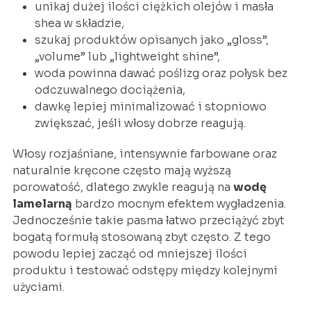
unikaj dużej ilości ciężkich olejów i masła
shea w składzie,
szukaj produktów opisanych jako „gloss”,
„volume” lub „lightweight shine”,
woda powinna dawać poślizg oraz połysk bez
odczuwalnego dociążenia,
dawkę lepiej minimalizować i stopniowo
zwiększać, jeśli włosy dobrze reagują.
Włosy rozjaśniane, intensywnie farbowane oraz
naturalnie kręcone często mają wyższą
porowatość, dlatego zwykle reagują na
wodę
lamelarną
bardzo mocnym efektem wygładzenia.
Jednocześnie takie pasma łatwo przeciążyć zbyt
bogatą formułą stosowaną zbyt często. Z tego
powodu lepiej zacząć od mniejszej ilości
produktu i testować odstępy między kolejnymi
użyciami.