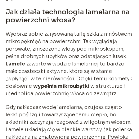
Jak działa technologia lamelarna na
powierzchni włosa?
Wyobraź sobie zarysowaną taflę szkła z mnóstwem
mikropęknięć na powierzchni. Tak wyglądają
porowate, zniszczone włosy pod mikroskopem,
pełne drobnych ubytków oraz odstających łusek.
Lamele
zawarte w wodzie lamelarnej to bardzo
małe cząsteczki aktywne, które są w stanie
„wpłynąć” w te nierówności. Dzięki temu kosmetyk
dosłownie
wypełnia mikroubytki
w strukturze i
ujednolica powierzchnię włosa od zewnątrz.
Gdy nakładasz wodę lamelarną, czujesz często
lekki poślizg i towarzyszące temu ciepło, bo
składniki zaczynają reagować z wilgotnym włosem.
Lamele układają się w cienkie warstwy, jak polerka
nakładana na zmatowioną powierzchnię. Powłoka