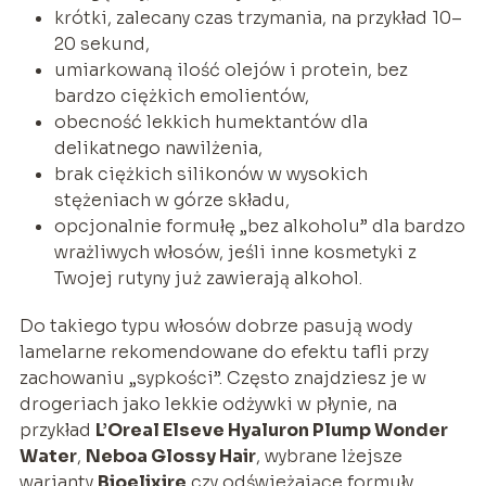
krótki, zalecany czas trzymania, na przykład 10–
20 sekund,
umiarkowaną ilość olejów i protein, bez
bardzo ciężkich emolientów,
obecność lekkich humektantów dla
delikatnego nawilżenia,
brak ciężkich silikonów w wysokich
stężeniach w górze składu,
opcjonalnie formułę „bez alkoholu” dla bardzo
wrażliwych włosów, jeśli inne kosmetyki z
Twojej rutyny już zawierają alkohol.
Do takiego typu włosów dobrze pasują wody
lamelarne rekomendowane do efektu tafli przy
zachowaniu „sypkości”. Często znajdziesz je w
drogeriach jako lekkie odżywki w płynie, na
przykład
L’Oreal Elseve Hyaluron Plump Wonder
Water
,
Neboa Glossy Hair
, wybrane lżejsze
warianty
Bioelixire
czy odświeżające formuły