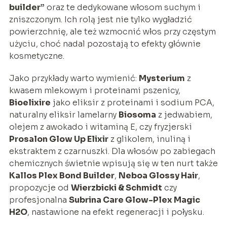
builder”
oraz te dedykowane włosom suchym i
zniszczonym. Ich rolą jest nie tylko wygładzić
powierzchnię, ale też wzmocnić włos przy częstym
użyciu, choć nadal pozostają to efekty głównie
kosmetyczne.
Jako przykłady warto wymienić:
Mysterium
z
kwasem mlekowym i proteinami pszenicy,
Bioelixire
jako eliksir z proteinami i sodium PCA,
naturalny eliksir lamelarny
Biosoma
z jedwabiem,
olejem z awokado i witaminą E, czy fryzjerski
Prosalon Glow Up Elixir
z glikolem, inuliną i
ekstraktem z czarnuszki. Dla włosów po zabiegach
chemicznych świetnie wpisują się w ten nurt także
Kallos Plex Bond Builder
,
Neboa Glossy Hair
,
propozycje od
Wierzbicki & Schmidt
czy
profesjonalna
Subrina Care Glow-Plex Magic
H2O
, nastawione na efekt regeneracji i połysku.