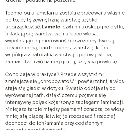
kruche i podatne na puszenie.
Technologia lamelarna została opracowana właśnie
po to, by tę zewnętrzną warstwę szybko
uporządkować.
Lamele
, czyli mikroskopijne płytki,
układają się warstwowo na łusce włosa,
wypełniając jej nierówności i szczeliny. Tworzą
równomierną, bardzo cienką warstwę, która
współgra z naturalną warstwą lipidową włosa,
zamiast tworzyć na niej grubą, sztywną powłokę.
Co to daje w praktyce? Przede wszystkim
zmniejsza się „chropowatość” powierzchni, a włos
staje się gładki w dotyku. Światło odbija się od
wyrównanej tafli, dzięki czemu pojawia się
intensywny połysk kojarzony z zabiegami laminacji.
Mniejsze tarcie między pasmami oznacza, że włosy
mniej się plączą, łatwiej je rozczesać i rzadziej
dochodzi do ich łamania przy codziennym