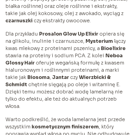
białka roślinne) oraz oleje roślinne i ekstrakty,
takie jak olej kokosowy, olej z awokado, wyciąg z
czarnuszki
czy ekstrakty owocowe.
Dla przykładu
Prosalon Glow Up Elixir
opiera się
na glikolu, inulinie i czarnuszce,
Mysterium
łączy
kwas mlekowy z proteinami pszenicy, a
Bioelixire
stawia na proteiny i sodium PCA. Z kolei
Neboa
Glossy Hair
oferuje wegańską formułę z kwasem
hialuronowym i roślinnymi proteinami, a marki
takie jak
Biosoma
,
Jantar
czy
Wierzbicki &
Schmidt
chętnie sięgają po oleje i witaminę E.
Dzięki temu możesz dobrać wodę lamelarną nie
tylko do efektu, ale też do aktualnych potrzeb
włosa.
Warto podkreślić, że woda lamelarna jest przede
wszystkim
kosmetycznym finiszerem
, który
poprawia wygląd włosa po myciu. Nie odbudowuje