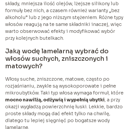
składy, mniejsza ilość olejów, lżejsze silikony lub
formuły bez nich, a czasem również warianty „bez
alkoholu” lub z jego niższym stężeniem. Różne typy
włosów reagują na te same składniki inaczej, więc
warto obserwować efekty i modyfikować wybór
przy kolejnych butelkach.
Jaką wodę lamelarną wybrać do
włosów suchych, zniszczonych i
matowych?
Włosy suche, zniszczone, matowe, często po
rozjaśnianiu, zwykle są wysokoporowate i pełne
mikroubytków. Taki typ włosa wymaga formuł, które
mocno nawilżą, odżywią i wypełnią ubytki
, a przy
okazji wygładzą powierzchnię łuski. Lekkie, bardzo
proste składy mogą dać efekt tylko na chwilę,
dlatego tu lepiej sięgnięć po bogatsze wody
lamelarne.