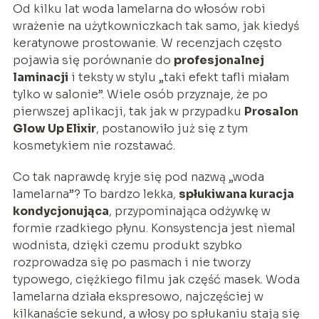
Od kilku lat woda lamelarna do włosów robi
wrażenie na użytkowniczkach tak samo, jak kiedyś
keratynowe prostowanie. W recenzjach często
pojawia się porównanie do
profesjonalnej
laminacji
i teksty w stylu „taki efekt tafli miałam
tylko w salonie”. Wiele osób przyznaje, że po
pierwszej aplikacji, tak jak w przypadku
Prosalon
Glow Up Elixir
, postanowiło już się z tym
kosmetykiem nie rozstawać.
Co tak naprawdę kryje się pod nazwą „woda
lamelarna”? To bardzo lekka,
spłukiwana kuracja
kondycjonująca
, przypominająca odżywkę w
formie rzadkiego płynu. Konsystencja jest niemal
wodnista, dzięki czemu produkt szybko
rozprowadza się po pasmach i nie tworzy
typowego, ciężkiego filmu jak część masek. Woda
lamelarna działa ekspresowo, najczęściej w
kilkanaście sekund, a włosy po spłukaniu stają się