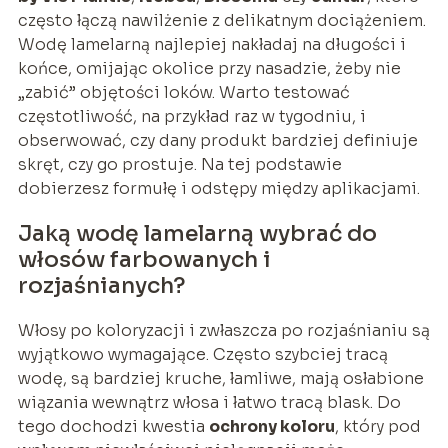
często łączą nawilżenie z delikatnym dociążeniem.
Wodę lamelarną najlepiej nakładaj na długości i
końce, omijając okolice przy nasadzie, żeby nie
„zabić” objętości loków. Warto testować
częstotliwość, na przykład raz w tygodniu, i
obserwować, czy dany produkt bardziej definiuje
skręt, czy go prostuje. Na tej podstawie
dobierzesz formułę i odstępy między aplikacjami.
Jaką wodę lamelarną wybrać do
włosów farbowanych i
rozjaśnianych?
Włosy po koloryzacji i zwłaszcza po rozjaśnianiu są
wyjątkowo wymagające. Często szybciej tracą
wodę, są bardziej kruche, łamliwe, mają osłabione
wiązania wewnątrz włosa i łatwo tracą blask. Do
tego dochodzi kwestia
ochrony koloru
, który pod