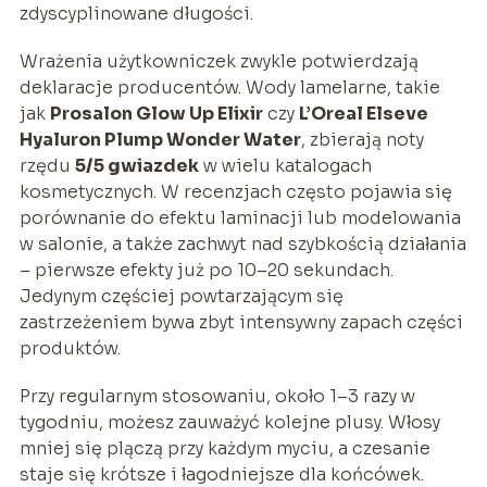
zdyscyplinowane długości.
Wrażenia użytkowniczek zwykle potwierdzają
deklaracje producentów. Wody lamelarne, takie
jak
Prosalon Glow Up Elixir
czy
L’Oreal Elseve
Hyaluron Plump Wonder Water
, zbierają noty
rzędu
5/5 gwiazdek
w wielu katalogach
kosmetycznych. W recenzjach często pojawia się
porównanie do efektu laminacji lub modelowania
w salonie, a także zachwyt nad szybkością działania
– pierwsze efekty już po 10–20 sekundach.
Jedynym częściej powtarzającym się
zastrzeżeniem bywa zbyt intensywny zapach części
produktów.
Przy regularnym stosowaniu, około 1–3 razy w
tygodniu, możesz zauważyć kolejne plusy. Włosy
mniej się plączą przy każdym myciu, a czesanie
staje się krótsze i łagodniejsze dla końcówek.