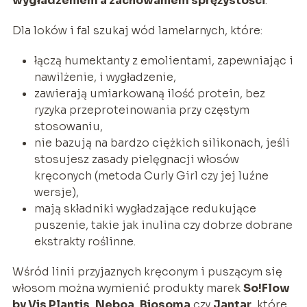
wygładzeniem a zachowaniem sprężystości
.
Dla loków i fal szukaj wód lamelarnych, które:
łączą humektanty z emolientami, zapewniając i
nawilżenie, i wygładzenie,
zawierają umiarkowaną ilość protein, bez
ryzyka przeproteinowania przy częstym
stosowaniu,
nie bazują na bardzo ciężkich silikonach, jeśli
stosujesz zasady pielęgnacji włosów
kręconych (metoda Curly Girl czy jej luźne
wersje),
mają składniki wygładzające redukujące
puszenie, takie jak inulina czy dobrze dobrane
ekstrakty roślinne.
Wśród linii przyjaznych kręconym i puszącym się
włosom można wymienić produkty marek
So!Flow
by Vis Plantis
,
Neboa
,
Biosoma
czy
Jantar
, które