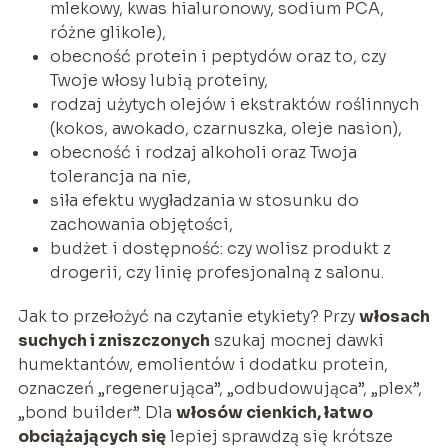
mlekowy, kwas hialuronowy, sodium PCA,
różne glikole),
obecność protein i peptydów oraz to, czy
Twoje włosy lubią proteiny,
rodzaj użytych olejów i ekstraktów roślinnych
(kokos, awokado, czarnuszka, oleje nasion),
obecność i rodzaj alkoholi oraz Twoja
tolerancja na nie,
siła efektu wygładzania w stosunku do
zachowania objętości,
budżet i dostępność: czy wolisz produkt z
drogerii, czy linię profesjonalną z salonu.
Jak to przełożyć na czytanie etykiety? Przy
włosach
suchych i zniszczonych
szukaj mocnej dawki
humektantów, emolientów i dodatku protein,
oznaczeń „regenerująca”, „odbudowująca”, „plex”,
„bond builder”. Dla
włosów cienkich, łatwo
obciążających się
lepiej sprawdzą się krótsze