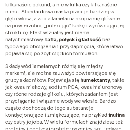
kilkanaście sekund, a nie w kilka czy kilkanaście
minut. Standardowa maska pracuje bardziej w
głębi włosa, a woda lamelarna skupia się głównie
na powierzchni, „polerując” łuskę i wyrównując jej
strukturę. Efekt wizualny jest niemal
natychmiastowy:
tafla, połysk i gładkość
bez
typowego obciążenia i przyklapnięcia, które łatwo
pojawia się po zbyt ciężkich formułach.
Składy wód lamelarnych różnią się między
markami, ale można zauważyć powtarzające się
grupy składników. Pojawiają się
humektanty
, takie
jak kwas mlekowy, sodium PCA, kwas hialuronowy
czy różne rodzaje glikolu, których zadaniem jest
przyciąganie i wiązanie wody we włosie. Bardzo
często dochodzą do tego substancje
kondycjonujące i zmiękczające, na przykład
inulina
czy estry jojoba. W wielu formułach znajdziesz też
proteiny i peptydy (proteiny pszenicy, soi, jedwab,