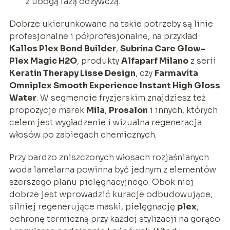
z ubogą fazą odżywczą.
Dobrze ukierunkowane na takie potrzeby są linie
profesjonalne i półprofesjonalne, na przykład
Kallos Plex Bond Builder
,
Subrina Care Glow-
Plex Magic H2O
, produkty
Alfaparf Milano
z serii
Keratin Therapy Lisse Design
, czy
Farmavita
Omniplex Smooth Experience Instant High Gloss
Water
. W segmencie fryzjerskim znajdziesz też
propozycje marek
Mila
,
Prosalon
i innych, których
celem jest wygładzenie i wizualna regeneracja
włosów po zabiegach chemicznych.
Przy bardzo zniszczonych włosach rozjaśnianych
woda lamelarna powinna być jednym z elementów
szerszego planu pielęgnacyjnego. Obok niej
dobrze jest wprowadzić kuracje odbudowujące,
silniej regenerujące maski, pielęgnację
plex
,
ochronę termiczną przy każdej stylizacji na gorąco