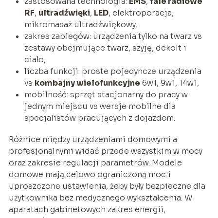
zastosowana technologia:
EMS
,
fale radiowe
RF
,
ultradźwięki
,
LED
, elektroporacja,
mikromasaż ultradźwiękowy,
zakres zabiegów: urządzenia tylko na twarz vs
zestawy obejmujące twarz, szyję, dekolt i
ciało,
liczba funkcji: proste pojedyncze urządzenia
vs
kombajny wielofunkcyjne
6w1, 9w1, 14w1,
mobilność: sprzęt stacjonarny do pracy w
jednym miejscu vs wersje mobilne dla
specjalistów pracujących z dojazdem.
Różnice między urządzeniami domowymi a
profesjonalnymi widać przede wszystkim w mocy
oraz zakresie regulacji parametrów. Modele
domowe mają celowo ograniczoną moc i
uproszczone ustawienia, żeby były bezpieczne dla
użytkownika bez medycznego wykształcenia. W
aparatach gabinetowych zakres energii,