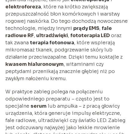
elektroforeza
, które na krótko zwiększają
przepuszczalność błon komórkowych i warstwy
rogowej naskórka. Do tego dochodzą nowoczesne
technologie, między innymi
prądy EMS
,
fale
radiowe RF
,
ultradźwięki
,
fototerapia LED
oraz
tak zwana
terapia fotonowa
, które wspierają
mikromasaż tkanek, podgrzewanie skóry lub
działanie przeciwzapalne. Dzięki temu koktajle z
kwasem hialuronowym
, witaminami czy
peptydami przenikają znacznie głębiej niż po
zwykłym nałożeniu kremu.
W praktyce zabieg polega na połączeniu
odpowiedniego preparatu – często jest to
specjalne
serum
lub ampułka – z pracą głowicy
urządzenia, która generuje impulsy elektryczne,
fale radiowe, ultradźwięki czy światło LED. Zabieg
jest odczuwany najwyżej jako lekkie mrowienie