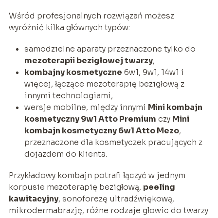
Wśród profesjonalnych rozwiązań możesz
wyróżnić kilka głównych typów:
samodzielne aparaty przeznaczone tylko do
mezoterapii bezigłowej twarzy
,
kombajny kosmetyczne
6w1, 9w1, 14w1 i
więcej, łączące mezoterapię bezigłową z
innymi technologiami,
wersje mobilne, między innymi
Mini kombajn
kosmetyczny 9w1 Atto Premium
czy
Mini
kombajn kosmetyczny 6w1 Atto Mezo
,
przeznaczone dla kosmetyczek pracujących z
dojazdem do klienta.
Przykładowy kombajn potrafi łączyć w jednym
korpusie mezoterapię bezigłową,
peeling
kawitacyjny
, sonoforezę ultradźwiękową,
mikrodermabrazję, różne rodzaje głowic do twarzy