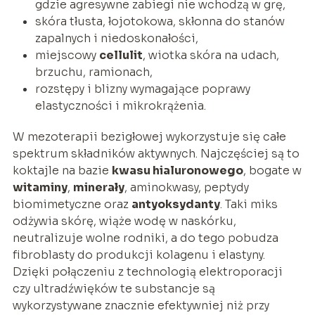
gdzie agresywne zabiegi nie wchodzą w grę,
skóra tłusta, łojotokowa, skłonna do stanów
zapalnych i niedoskonałości,
miejscowy
cellulit
, wiotka skóra na udach,
brzuchu, ramionach,
rozstępy i blizny wymagające poprawy
elastyczności i mikrokrążenia.
W mezoterapii bezigłowej wykorzystuje się całe
spektrum składników aktywnych. Najczęściej są to
koktajle na bazie
kwasu hialuronowego
, bogate w
witaminy
,
minerały
, aminokwasy, peptydy
biomimetyczne oraz
antyoksydanty
. Taki miks
odżywia skórę, wiąże wodę w naskórku,
neutralizuje wolne rodniki, a do tego pobudza
fibroblasty do produkcji kolagenu i elastyny.
Dzięki połączeniu z technologią elektroporacji
czy ultradźwięków te substancje są
wykorzystywane znacznie efektywniej niż przy