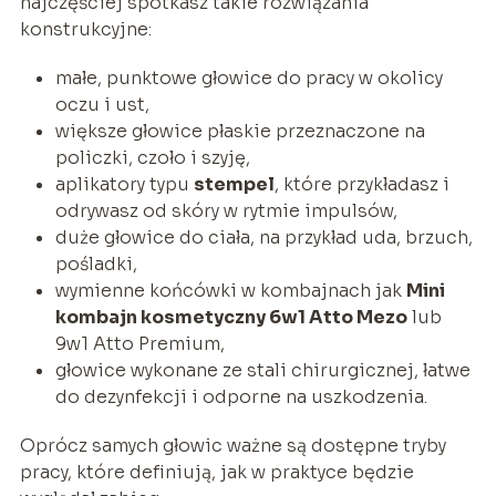
najczęściej spotkasz takie rozwiązania
konstrukcyjne:
małe, punktowe głowice do pracy w okolicy
oczu i ust,
większe głowice płaskie przeznaczone na
policzki, czoło i szyję,
aplikatory typu
stempel
, które przykładasz i
odrywasz od skóry w rytmie impulsów,
duże głowice do ciała, na przykład uda, brzuch,
pośladki,
wymienne końcówki w kombajnach jak
Mini
kombajn kosmetyczny 6w1 Atto Mezo
lub
9w1 Atto Premium,
głowice wykonane ze stali chirurgicznej, łatwe
do dezynfekcji i odporne na uszkodzenia.
Oprócz samych głowic ważne są dostępne tryby
pracy, które definiują, jak w praktyce będzie