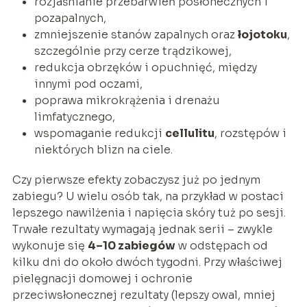
rozjaśnianie przebarwień posłonecznych i
pozapalnych,
zmniejszenie stanów zapalnych oraz
łojotoku
,
szczególnie przy cerze trądzikowej,
redukcja obrzęków i opuchnięć, między
innymi pod oczami,
poprawa mikrokrążenia i drenażu
limfatycznego,
wspomaganie redukcji
cellulitu
, rozstępów i
niektórych blizn na ciele.
Czy pierwsze efekty zobaczysz już po jednym
zabiegu? U wielu osób tak, na przykład w postaci
lepszego nawilżenia i napięcia skóry tuż po sesji.
Trwałe rezultaty wymagają jednak serii – zwykle
wykonuje się
4–10 zabiegów
w odstępach od
kilku dni do około dwóch tygodni. Przy właściwej
pielęgnacji domowej i ochronie
przeciwsłonecznej rezultaty (lepszy owal, mniej