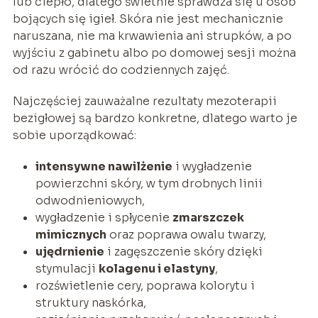
lub ciepło, dlatego świetnie sprawdza się u osób
bojących się igieł. Skóra nie jest mechanicznie
naruszana, nie ma krwawienia ani strupków, a po
wyjściu z gabinetu albo po domowej sesji można
od razu wrócić do codziennych zajęć.
Najczęściej zauważalne rezultaty mezoterapii
bezigłowej są bardzo konkretne, dlatego warto je
sobie uporządkować:
intensywne nawilżenie
i wygładzenie
powierzchni skóry, w tym drobnych linii
odwodnieniowych,
wygładzenie i spłycenie
zmarszczek
mimicznych
oraz poprawa owalu twarzy,
ujędrnienie
i zagęszczenie skóry dzięki
stymulacji
kolagenu i elastyny
,
rozświetlenie cery, poprawa kolorytu i
struktury naskórka,