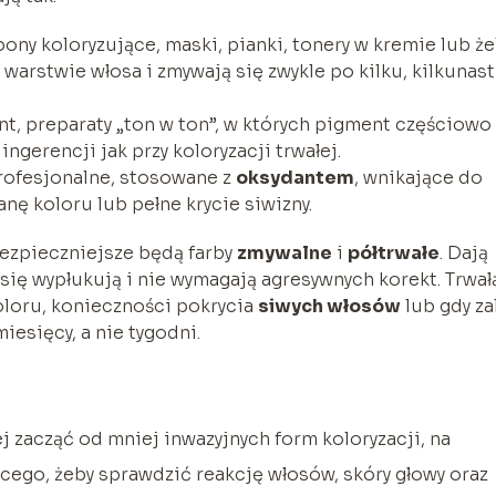
ony koloryzujące, maski, pianki, tonery w kremie lub że
warstwie włosa i zmywają się zwykle po kilku, kilkunas
t, preparaty „ton w ton”, w których pigment częściowo
 ingerencji jak przy koloryzacji trwałej.
profesjonalne, stosowane z
oksydantem
, wnikające do
nę koloru lub pełne krycie siwizny.
ezpieczniejsze będą farby
zmywalne
i
półtrwałe
. Dają
 się wypłukują i nie wymagają agresywnych korekt. Trwał
oloru, konieczności pokrycia
siwych włosów
lub gdy za
iesięcy, a nie tygodni.
 zacząć od mniej inwazyjnych form koloryzacji, na
cego, żeby sprawdzić reakcję włosów, skóry głowy oraz