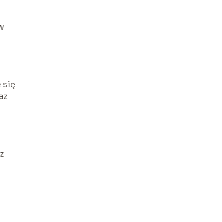
w
 się
az
z