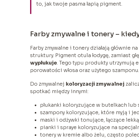
to, jak twoje pasma łapią pigment.
Farby zmywalne i tonery – kiedy
Farby zmywalne i tonery działają głównie 
struktury. Pigment otula łodygę, zamiast gł
wypłukuje
. Tego typu produkty utrzymują e
porowatości włosa oraz użytego szamponu
Do zmywalnej
koloryzacji zmywalnej
zalic
spotkać między innymi:
płukanki koloryzujące w butelkach lub
szampony koloryzujące, które myją i 
maski i odżywki tonujące, łączące lekką
pianki i spraye koloryzujące na specjal
tonery w kremie albo żelu, często pol