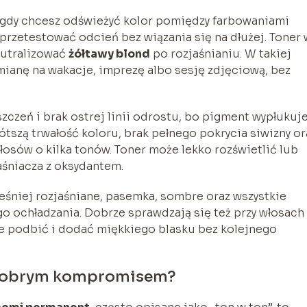
 gdy chcesz odświeżyć kolor pomiędzy farbowaniami
 przetestować odcień bez wiązania się na dłużej. Toner 
eutralizować
żółtawy blond
po rozjaśnianiu. W takiej
ianę na wakacje, imprezę albo sesję zdjęciową, bez
szczeń i brak ostrej linii odrostu, bo pigment wypłukuje
tszą trwałość koloru, brak pełnego pokrycia siwizny or
 włosów o kilka tonów. Toner może lekko rozświetlić lub
jaśniacza z oksydantem.
ześniej rozjaśniane, pasemka, sombre oraz wszystkie
go ochładzania. Dobrze sprawdzają się też przy włosach 
nie podbić i dodać miękkiego blasku bez kolejnego
ą dobrym kompromisem?