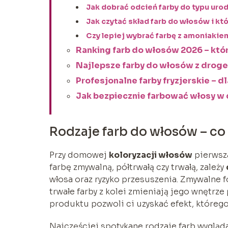
Jak dobrać odcień farby do typu uro
Jak czytać skład farb do włosów i kt
Czy lepiej wybrać farbę z amoniakie
Ranking farb do włosów 2026 – któr
Najlepsze farby do włosów z droge
Profesjonalne farby fryzjerskie –
Jak bezpiecznie farbować włosy w 
Rodzaje farb do włosów – co
Przy domowej
koloryzacji włosów
pierwsza
farbę zmywalną, półtrwałą czy trwałą, zależy
włosa oraz ryzyko przesuszenia. Zmywalne f
trwałe farby z kolei zmieniają jego wnętrz
produktu pozwoli ci uzyskać efekt, któreg
Najczęściej spotykane rodzaje farb wygląda