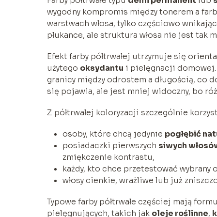
Farby półtrwałe typu
demi permanent
lub
wygodny kompromis między tonerem a farbą
warstwach włosa, tylko częściowo wnikając g
płukance, ale struktura włosa nie jest tak m
Efekt farby półtrwałej utrzymuje się orient
użytego
oksydantu
i pielęgnacji domowej.
granicy między odrostem a długością, co d
się pojawia, ale jest mniej widoczny, bo ró
Z półtrwałej koloryzacji szczególnie korzyst
osoby, które chcą jedynie
pogłębić nat
posiadaczki pierwszych
siwych włosó
zmiękczenie kontrastu,
każdy, kto chce przetestować wybrany o
włosy cienkie, wrażliwe lub już zniszcz
Typowe farby półtrwałe częściej mają formu
pielęgnujących, takich jak
oleje roślinne
,
k