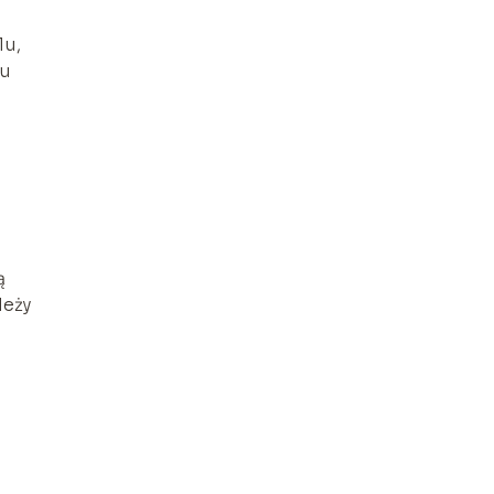
lu,
tu
ą
leży