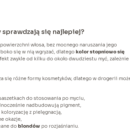
 sprawdzają się najlepiej?
na powierzchni włosa, bez mocnego naruszania jego
ęboko się w nią wgryzać, dlatego
kolor stopniowo się
fekt zwykle od kilku do około dwudziestu myć, zależnie
.
za się różne formy kosmetyków, dlatego w drogerii moż
 saszetkach do stosowania po myciu,
jednocześnie nadbudowują pigment,
 koloryzację z pielęgnacją,
ne okazje,
ecane do
blondów
po rozjaśnianiu.