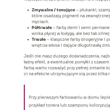
Zmywalne / tonujące
– płukanki, szamp
które osadzają pigment na zewnętrznej 
myciach.
Półtrwałe
– farby demi i semi permanen
wnika płycej w łodygę, ale bez tak silnej
Trwałe
– klasyczne farby drogeryjne i 
wnętrza włosa i dające długotrwałą zmia
Jeśli nie masz dużego doświadczenia, najb
ładny efekt, a ewentualne pomyłki z czasem
farbę warto rozważyć przy pełnej zmianie k
ci na efekcie utrzymującym się przez kilka m
Przy pierwszym farbowaniu w domu lepiej
przykład tonera lub szamponu koloryzują