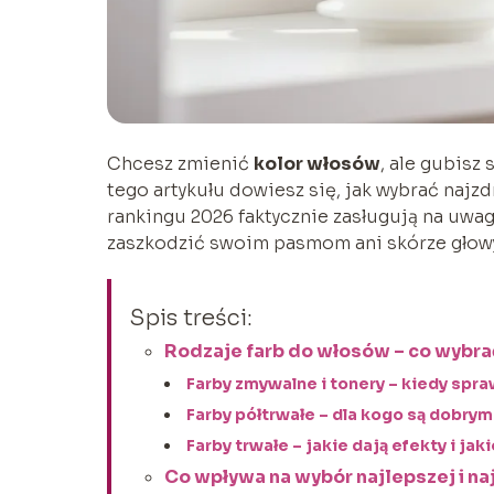
Chcesz zmienić
kolor włosów
, ale gubisz
tego artykułu dowiesz się, jak wybrać najz
rankingu 2026 faktycznie zasługują na uwag
zaszkodzić swoim pasmom ani skórze głowy
Spis treści:
Rodzaje farb do włosów – co wybra
Farby zmywalne i tonery – kiedy spra
Farby półtrwałe – dla kogo są dobr
Farby trwałe – jakie dają efekty i ja
Co wpływa na wybór najlepszej i n