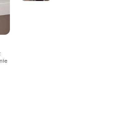
z
nie