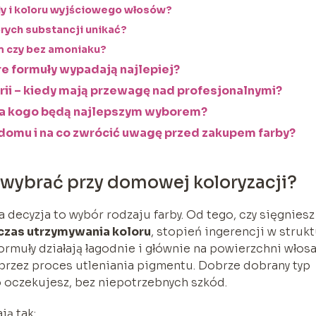
dy i koloru wyjściowego włosów?
órych substancji unikać?
m czy bez amoniaku?
e formuły wypadają najlepiej?
rii – kiedy mają przewagę nad profesjonalnymi?
 dla kogo będą najlepszym wyborem?
domu i na co zwrócić uwagę przed zakupem farby?
 wybrać przy domowej koloryzacji?
 decyzja to wybór rodzaju farby. Od tego, czy sięgniesz
czas utrzymywania koloru
, stopień ingerencji w struk
ormuły działają łagodnie i głównie na powierzchni włosa
e przez proces utleniania pigmentu. Dobrze dobrany typ
o oczekujesz, bez niepotrzebnych szkód.
ją tak: