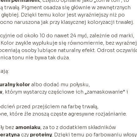
semi permanent
, często opisane jako „ton w ton”, to
 trwałą. Pigment osadza się głównie w zewnętrznych
łębiej. Dzięki temu kolor jest wyraźniejszy niż po
ocno naruszona jak przy klasycznej koloryzacji trwałej.
acyjnie od około 10 do nawet 24 myć, zależnie od marki,
 Kolor zwykle wypłukuje się równomiernie, bez wyraźnej
oceniają osoby lubiące naturalny efekt. Odrost oczywiś
żnica tonu nie bywa tak duża.
ają:
uralny kolor
albo dodać mu połysku,
w
, którym wystarczy częściowe ich „zamaskowanie” i
dcień przed przejściem na farbę trwałą,
one, które źle znoszą częste agresywne rozjaśnianie.
ły bez
amoniaku
, za to z dodatkiem składników
eratyna
czy
proteiny
. Dzięki temu po farbowaniu włosy