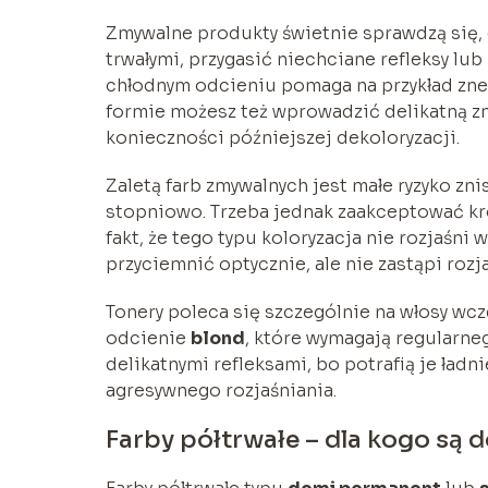
Zmywalne produkty świetnie sprawdzą się,
trwałymi, przygasić niechciane refleksy lub
chłodnym odcieniu pomaga na przykład zn
formie możesz też wprowadzić delikatną zm
konieczności późniejszej dekoloryzacji.
Zaletą farb zmywalnych jest małe ryzyko zni
stopniowo. Trzeba jednak zaakceptować kró
fakt, że tego typu koloryzacja nie rozjaśni
przyciemnić optycznie, ale nie zastąpi roz
Tonery poleca się szczególnie na włosy wc
odcienie
blond
, które wymagają regularne
delikatnymi refleksami, bo potrafią je ład
agresywnego rozjaśniania.
Farby półtrwałe – dla kogo s