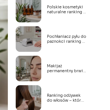
Polskie kosmetyki
naturalne ranking –
które marki
wybrać?
Pochłaniacz pyłu do
paznokci ranking –
który wybrać?
Makijaż
permanentny brwi
Warszawa ranking –
gdzie najlepiej?
Ranking odżywek
do włosów – które
naprawdę działają?