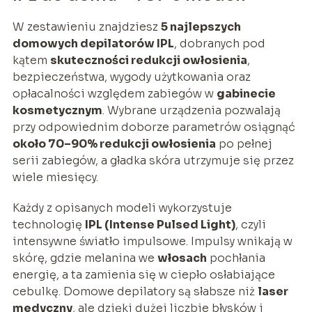
W zestawieniu znajdziesz
5 najlepszych
domowych depilatorów IPL
, dobranych pod
kątem
skuteczności redukcji owłosienia
,
bezpieczeństwa, wygody użytkowania oraz
opłacalności względem zabiegów w
gabinecie
kosmetycznym
. Wybrane urządzenia pozwalają
przy odpowiednim doborze parametrów osiągnąć
około 70–90% redukcji owłosienia
po pełnej
serii zabiegów, a gładka skóra utrzymuje się przez
wiele miesięcy.
Każdy z opisanych modeli wykorzystuje
technologię
IPL (Intense Pulsed Light)
, czyli
intensywne światło impulsowe. Impulsy wnikają w
skórę, gdzie melanina we
włosach
pochłania
energię, a ta zamienia się w ciepło osłabiające
cebulkę. Domowe depilatory są słabsze niż
laser
medyczny
, ale dzięki dużej liczbie błysków i