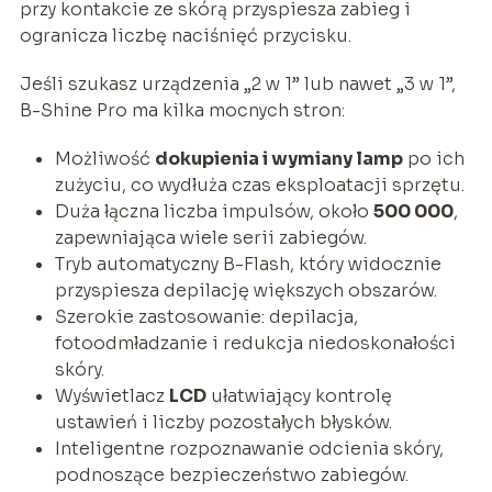
przy kontakcie ze skórą przyspiesza zabieg i
ogranicza liczbę naciśnięć przycisku.
Jeśli szukasz urządzenia „2 w 1” lub nawet „3 w 1”,
B-Shine Pro ma kilka mocnych stron:
Możliwość
dokupienia i wymiany lamp
po ich
zużyciu, co wydłuża czas eksploatacji sprzętu.
Duża łączna liczba impulsów, około
500 000
,
zapewniająca wiele serii zabiegów.
Tryb automatyczny B-Flash, który widocznie
przyspiesza depilację większych obszarów.
Szerokie zastosowanie: depilacja,
fotoodmładzanie i redukcja niedoskonałości
skóry.
Wyświetlacz
LCD
ułatwiający kontrolę
ustawień i liczby pozostałych błysków.
Inteligentne rozpoznawanie odcienia skóry,
podnoszące bezpieczeństwo zabiegów.