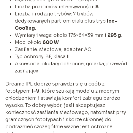
Liczba poziomów intensywności:
8
.
Liczba i rodzaje trybów: 7 trybów
dedykowanych partiom ciała plus tryb
Ice-
Cooling
.
Wymiary i waga: około 175×64×39 mm i
295 g
.
Moc: około
600 W
.
Zasilanie: sieciowe, adapter AC.
Typ ochrony: BF, klasa II.
Akcesoria: okulary ochronne, golarka, przewód
zasilający.
Dreame IPL dobrze sprawdzi się u osób z
fototypem
I–V
, które szukają modelu z mocnym
chłodzeniem i stawiają komfort zabiegu bardzo
wysoko. To dobry wybór, jeśli akceptujesz
konieczność zasilania sieciowego, natomiast przy
granicznych fototypach i skórze skłonnej do
podrażnień szczególnie ważne jest ostrożne