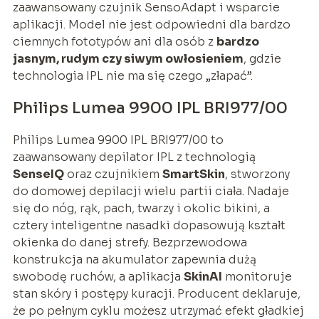
zaawansowany czujnik SensoAdapt i wsparcie
aplikacji. Model nie jest odpowiedni dla bardzo
ciemnych fototypów ani dla osób z
bardzo
jasnym, rudym czy siwym owłosieniem
, gdzie
technologia IPL nie ma się czego „złapać”.
Philips Lumea 9900 IPL BRI977/00
Philips Lumea 9900 IPL BRI977/00 to
zaawansowany depilator IPL z technologią
SenseIQ
oraz czujnikiem
SmartSkin
, stworzony
do domowej depilacji wielu partii ciała. Nadaje
się do nóg, rąk, pach, twarzy i okolic bikini, a
cztery inteligentne nasadki dopasowują kształt
okienka do danej strefy. Bezprzewodowa
konstrukcja na akumulator zapewnia dużą
swobodę ruchów, a aplikacja
SkinAI
monitoruje
stan skóry i postępy kuracji. Producent deklaruje,
że po pełnym cyklu możesz utrzymać efekt gładkiej