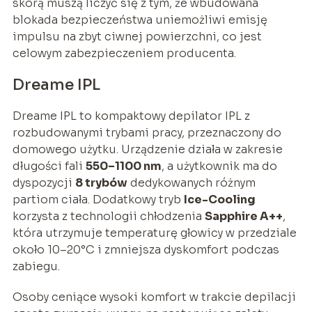
skórą muszą liczyć się z tym, że wbudowana
blokada bezpieczeństwa uniemożliwi emisję
impulsu na zbyt ciwnej powierzchni, co jest
celowym zabezpieczeniem producenta.
Dreame IPL
Dreame IPL to kompaktowy depilator IPL z
rozbudowanymi trybami pracy, przeznaczony do
domowego użytku. Urządzenie działa w zakresie
długości fali
550–1100 nm
, a użytkownik ma do
dyspozycji
8 trybów
dedykowanych różnym
partiom ciała. Dodatkowy tryb
Ice-Cooling
korzysta z technologii chłodzenia
Sapphire A++
,
która utrzymuje temperaturę głowicy w przedziale
około 10–20°C i zmniejsza dyskomfort podczas
zabiegu.
Osoby ceniące wysoki komfort w trakcie depilacji