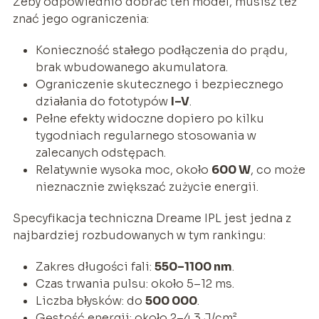
Żeby odpowiednio dobrać ten model, musisz też
znać jego ograniczenia:
Konieczność stałego podłączenia do prądu,
brak wbudowanego akumulatora.
Ograniczenie skutecznego i bezpiecznego
działania do fototypów
I–V
.
Pełne efekty widoczne dopiero po kilku
tygodniach regularnego stosowania w
zalecanych odstępach.
Relatywnie wysoka moc, około
600 W
, co może
nieznacznie zwiększać zużycie energii.
Specyfikacja techniczna Dreame IPL jest jedna z
najbardziej rozbudowanych w tym rankingu:
Zakres długości fali:
550–1100 nm
.
Czas trwania pulsu: około 5–12 ms.
Liczba błysków: do
500 000
.
Gęstość energii: około 2–4,3 J/cm².