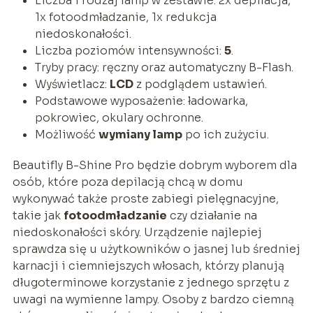
Liczba i rodzaj lamp w zestawie: 2x depilacja,
1x fotoodmładzanie, 1x redukcja
niedoskonałości.
Liczba poziomów intensywności:
5
.
Tryby pracy: ręczny oraz automatyczny B-Flash.
Wyświetlacz:
LCD
z podglądem ustawień.
Podstawowe wyposażenie: ładowarka,
pokrowiec, okulary ochronne.
Możliwość
wymiany lamp
po ich zużyciu.
Beautifly B-Shine Pro będzie dobrym wyborem dla
osób, które poza depilacją chcą w domu
wykonywać także proste zabiegi pielęgnacyjne,
takie jak
fotoodmładzanie
czy działanie na
niedoskonałości skóry. Urządzenie najlepiej
sprawdza się u użytkowników o jasnej lub średniej
karnacji i ciemniejszych włosach, którzy planują
długoterminowe korzystanie z jednego sprzętu z
uwagi na wymienne lampy. Osoby z bardzo ciemną