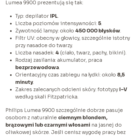
Lumea 9900 prezentują się tak:
Typ: depilator
IPL
.
Liczba poziomów intensywności:
5
.
Żywotność lampy: około
450 000 błysków
.
Filtr UV: obecny w głowicy, szczególnie istotny
przy nasadce do twarzy.
Liczba nasadek:
4
(ciało, twarz, pachy, bikini).
Rodzaj zasilania: akumulator, praca
bezprzewodowa
.
Orientacyjny czas zabiegu na łydki: około
8,5
minuty
.
Zakres zalecanych odcieni skóry: fototypy
I–V
według skali Fitzpatricka.
Philips Lumea 9900 szczególnie dobrze pasuje
osobom z naturalnie
ciemnym blondem,
brązowymi lub czarnymi włosami
na jasnej do
oliwkowej skórze. Jeśli cenisz wygodę pracy bez