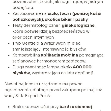
powierzchni, takich jak nogi i ręce, w jednym
podejściu.
Zastosowanie na
ciało, twarz (poniżej kości
policzkowych), okolice bikini i pachy
.
Testy dermatologiczne i
ginekologiczne
,
które potwierdzają bezpieczeństwo w
okolicach intymnych.
Tryb Gentle dla wrażliwych miejsc,
zmniejszający intensywność błysków.
Kompatybilna
aplikacja mobilna
pomagająca
zaplanować harmonogram zabiegów.
Długa żywotność lampy, około
400 000
błysków
, wystarczająca na lata depilacji.
Nawet najlepsze urządzenie ma pewne
ograniczenia, dlatego przed zakupem poznaj też
wady Silk-Expert Pro 5:
Brak skuteczności przy
bardzo ciemnej