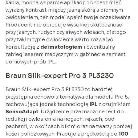
kabla, mocne wsparcie aplikacji i chcesz mieć
wyraźny kontrast między jasną skórą a ciemnym
owłosieniem, ten model spełni twoje oczekiwania.
Producent nie obiecuje wysokiej skuteczności
przy jasnych, rudych czy siwych włosach, dlatego
przy takim typie owłosienia warto rozważyć
konsultację z
dermatologiem
i ewentualny
zabieg laserem medycznym w gabinecie zamiast
domowych prób IPL.
Braun Silk-expert Pro 3 PL3230
Braun Silk-expert Pro 3 PL3230 to bardziej
przystępna cenowo alternatywa dla modelu Pro 5,
zachowująca jednak technologię
IPL
z czujnikiem
SensoAdapt
. Urządzenie przeznaczone jest do
redukcji owłosienia na nogach, rękach, pod
pachami, w okolicach bikini oraz na twarzy poniżej
kości policzkowych. Pracuje z prędkością do
100