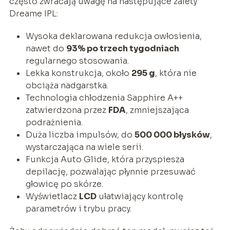
często zwracają uwagę na następujące zalety
Dreame IPL:
Wysoka deklarowana redukcja owłosienia,
nawet do
93% po trzech tygodniach
regularnego stosowania.
Lekka konstrukcja, około
295 g
, która nie
obciąża nadgarstka.
Technologia chłodzenia Sapphire A++
zatwierdzona przez
FDA
, zmniejszająca
podrażnienia.
Duża liczba impulsów, do
500 000 błysków
,
wystarczająca na wiele serii.
Funkcja Auto Glide, która przyspiesza
depilację, pozwalając płynnie przesuwać
głowicę po skórze.
Wyświetlacz
LCD
ułatwiający kontrolę
parametrów i trybu pracy.