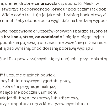
mi
, cienie, drobne
zmarszczki
czy suchość. Maski w
nie stworzyć tak dokładnego „okładu” pod oczami jak dob
 Wiele osób traktuje je jak szybki zabieg bankietowy a
 minut, żeby okolica oczu wyglądała na bardziej wypocz
rawie pozbawiona gruczołów łojowych i bardzo szybko s
ać
brak snu, stres, odwodnienie
i błędy pielęgnacyjne.
opuchlizna pojawiają się znacznie wcześniej niż na resz
afią dać wyraźną, choć doraźną poprawę wyglądu.
ć w kilku powtarzających się sytuacjach i przy konkretn
ki” i uczucie ciężkich powiek,
ocy lub intensywnym tygodniu pracy,
, która źle przyjmuje makijaż,
awiające się podczas uśmiechu,
akijaż ślubny, wieczorowy lub zdjęciowy,
 przy komputerze czy w klimatyzowanym biurze.