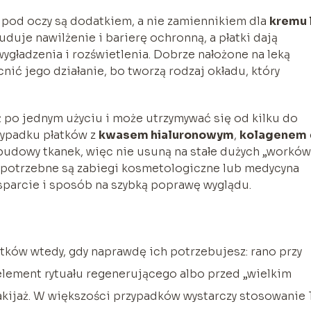
i pod oczy są dodatkiem, a nie zamiennikiem dla
kremu 
buduje nawilżenie i barierę ochronną, a płatki dają
wygładzenia i rozświetlenia. Dobrze nałożone na leką
ić jego działanie, bo tworzą rodzaj okładu, który
ż po jednym użyciu i może utrzymywać się od kilku do
zypadku płatków z
kwasem hialuronowym
,
kolagenem
 budowy tkanek, więc nie usuną na stałe dużych „worków
o potrzebne są zabiegi kosmetologiczne lub medycyna
wsparcie i sposób na szybką poprawę wyglądu.
atków wtedy, gdy naprawdę ich potrzebujesz: rano przy
element rytuału regenerującego albo przed „wielkim
akijaż. W większości przypadków wystarczy stosowanie 