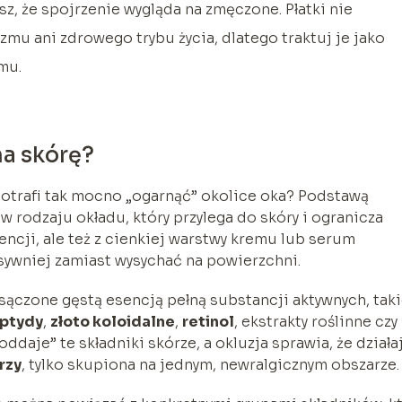
sz, że spojrzenie wygląda na zmęczone. Płatki nie
mu ani zdrowego trybu życia, dlatego traktuj je jako
mu.
na skórę?
 potrafi tak mocno „ogarnąć” okolice oka? Podstawą
ś w rodzaju okładu, który przylega do skóry i ogranicza
encji, ale też z cienkiej warstwy kremu lub serum
sywniej zamiast wysychać na powierzchni.
sączone gęstą esencją pełną substancji aktywnych, tak
ptydy
,
złoto koloidalne
,
retinol
, ekstrakty roślinne czy
ddaje” te składniki skórze, a okluzja sprawia, że działa
rzy
, tylko skupiona na jednym, newralgicznym obszarze.