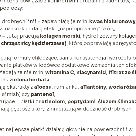
e można powiązać z konkretnymi grupami składników, k
pod oczy:
 drobnych linii – zapewniają je m.in.
kwas hialuronowy
ę w naskórku i dają efekt „napompowanej” skóry,
y – tutaj pracują
kolagen morski
, hydrolizowany kolage
z
chrząstnicy kędzierzawej
, które poprawiają sprężysto
gają formuły chłodzące, sama konsystencja hydrożelu o
wanie płatków w lodówce dodatkowo wzmacnia ten efek
adają za nie m.in.
witamina C
,
niacynamid
,
filtrat ze ś
 jak
zielona herbata
,
ją ekstrakty z
aloesu
, rumianku,
allantoiny
,
woda róża
 Heimish) czy
pantenol
,
ujące – płatki z
retinolem
,
peptydami
,
śluzem ślimak
wiają gęstość skóry, zmniejszają widoczność drobnych
t najlepsze płatki działają głównie na powierzchni i w