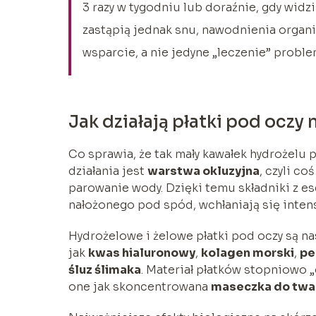
3 razy w tygodniu lub doraźnie, gdy widzi
zastąpią jednak snu, nawodnienia organiz
wsparcie, a nie jedyne „leczenie” proble
Jak działają płatki pod oczy 
Co sprawia, że tak mały kawałek hydrożelu
działania jest
warstwa okluzyjna
, czyli co
parowanie wody. Dzięki temu składniki z es
nałożonego pod spód, wchłaniają się inten
Hydrożelowe i żelowe płatki pod oczy są na
jak
kwas hialuronowy
,
kolagen morski
,
pe
śluz ślimaka
. Materiał płatków stopniowo „o
one jak skoncentrowana
maseczka do twa