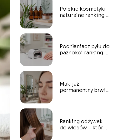
Polskie kosmetyki
naturalne ranking –
które marki
wybrać?
Pochłaniacz pyłu do
paznokci ranking –
który wybrać?
Makijaż
permanentny brwi
Warszawa ranking –
gdzie najlepiej?
Ranking odżywek
do włosów – które
naprawdę działają?