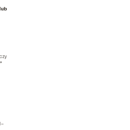
lub
czy
”
1–