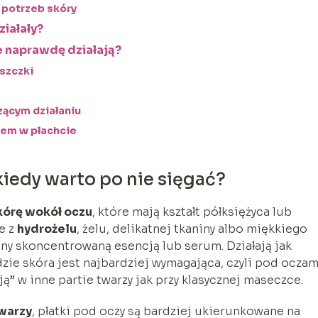
 potrzeb skóry
ziałały?
re naprawdę działają?
szczki
zącym działaniu
nem w płachcie
i kiedy warto po nie sięgać?
kórę wokół oczu
, które mają kształt półksiężyca lub
e z
hydrożelu
, żelu, delikatnej tkaniny albo miękkiego
ony skoncentrowaną esencją lub serum. Działają jak
dzie skóra jest najbardziej wymagająca, czyli pod oczam
ą” w inne partie twarzy jak przy klasycznej maseczce.
warzy
, płatki pod oczy są bardziej ukierunkowane na