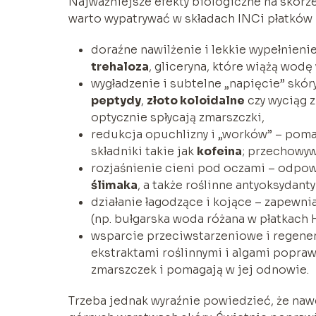
Najważniejsze efekty biologiczne na skórz
warto wypatrywać w składach INCi płatków 
doraźne nawilżenie i lekkie wypełnienie
trehaloza
, gliceryna, które wiążą wod
wygładzenie i subtelne „napięcie” skór
peptydy
,
złoto koloidalne
czy wyciąg 
optycznie spłycają zmarszczki,
redukcja opuchlizny i „worków” – poma
składniki takie jak
kofeina
; przechowy
rozjaśnienie cieni pod oczami – odpowi
ślimaka
, a także roślinne antyoksydanty
działanie łagodzące i kojące – zapewnia
(np. bułgarska woda różana w płatkach
wsparcie przeciwstarzeniowe i regener
ekstraktami roślinnymi i algami popra
zmarszczek i pomagają w jej odnowie.
Trzeba jednak wyraźnie powiedzieć, że nawe