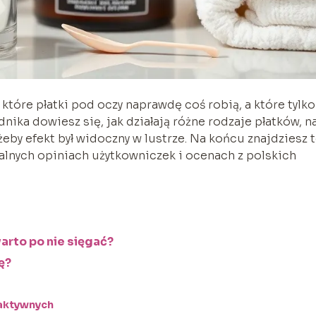
 które płatki pod oczy naprawdę coś robią, a które tylko
nika dowiesz się, jak działają różne rodzaje płatków, n
żeby efekt był widoczny w lustrze. Na końcu znajdziesz 
ealnych opiniach użytkowniczek i ocenach z polskich
warto po nie sięgać?
ę?
 aktywnych