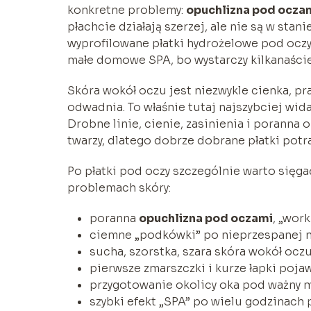
konkretne problemy:
opuchlizna pod ocza
płachcie działają szerzej, ale nie są w sta
wyprofilowane płatki hydrożelowe pod oczy.
małe domowe SPA, bo wystarczy kilkanaście
Skóra wokół oczu jest niezwykle cienka, p
odwadnia. To właśnie tutaj najszybciej wid
Drobne linie, cienie, zasinienia i poranna 
twarzy, dlatego dobrze dobrane płatki potr
Po płatki pod oczy szczególnie warto sięga
problemach skóry:
poranna
opuchlizna pod oczami
, „wor
ciemne „podkówki” po nieprzespanej n
sucha, szorstka, szara skóra wokół oczu
pierwsze zmarszczki i kurze łapki poj
przygotowanie okolicy oka pod ważny m
szybki efekt „SPA” po wielu godzinach