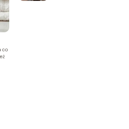
a co
też