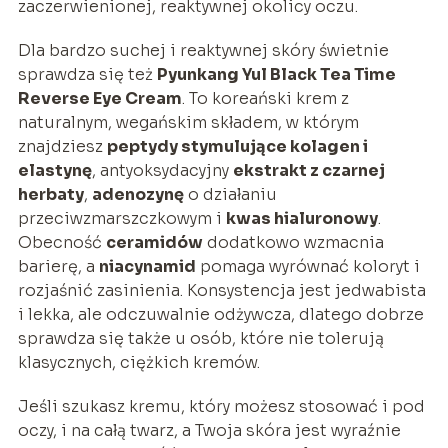
zaczerwienionej, reaktywnej okolicy oczu.
Dla bardzo suchej i reaktywnej skóry świetnie
sprawdza się też
Pyunkang Yul Black Tea Time
Reverse Eye Cream
. To koreański krem z
naturalnym, wegańskim składem, w którym
znajdziesz
peptydy stymulujące kolagen i
elastynę
, antyoksydacyjny
ekstrakt z czarnej
herbaty
,
adenozynę
o działaniu
przeciwzmarszczkowym i
kwas hialuronowy
.
Obecność
ceramidów
dodatkowo wzmacnia
barierę, a
niacynamid
pomaga wyrównać koloryt i
rozjaśnić zasinienia. Konsystencja jest jedwabista
i lekka, ale odczuwalnie odżywcza, dlatego dobrze
sprawdza się także u osób, które nie tolerują
klasycznych, ciężkich kremów.
Jeśli szukasz kremu, który możesz stosować i pod
oczy, i na całą twarz, a Twoja skóra jest wyraźnie