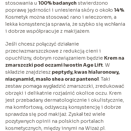
stosowania u
100% badanych
stwierdzono
poprawę jędrności i uniesienia skóry o około
14%
.
Kosmetyk można stosować rano i wieczorem, a
lekka konsystencja sprawia, że szybko się wchłania
i dobrze współpracuje z makijażem.
Jeśli chcesz połączyć działanie
przeciwzmarszczkowe z redukcją cieni i
opuchlizny, dobrym rozwiązaniem będzie
Krem na
zmarszczki pod oczami Iwostin Age Lift
. W
składzie znajdziesz
peptydy, kwas hialuronowy,
niacynamid, masło shea oraz pantenol
. Taki
zestaw pomaga wygładzić zmarszczki, zredukować
obrzęki i delikatnie rozjaśnić okolice oczu. Krem
jest przebadany dermatologicznie i okulistycznie,
ma komfortową, odżywczą konsystencję i dobrze
sprawdza się pod makijaż. Zyskał też wiele
pozytywnych opinii na polskich portalach
kosmetycznych, między innymi na Wizaż.pl.