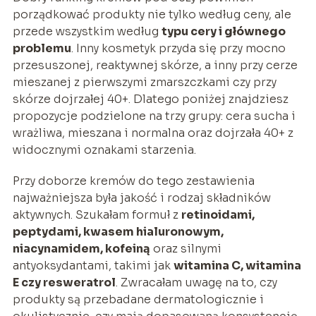
porządkować produkty nie tylko według ceny, ale
przede wszystkim według
typu cery i głównego
problemu
. Inny kosmetyk przyda się przy mocno
przesuszonej, reaktywnej skórze, a inny przy cerze
mieszanej z pierwszymi zmarszczkami czy przy
skórze dojrzałej 40+. Dlatego poniżej znajdziesz
propozycje podzielone na trzy grupy: cera sucha i
wrażliwa, mieszana i normalna oraz dojrzała 40+ z
widocznymi oznakami starzenia.
Przy doborze kremów do tego zestawienia
najważniejsza była jakość i rodzaj składników
aktywnych. Szukałam formuł z
retinoidami,
peptydami, kwasem hialuronowym,
niacynamidem, kofeiną
oraz silnymi
antyoksydantami, takimi jak
witamina C, witamina
E czy resweratrol
. Zwracałam uwagę na to, czy
produkty są przebadane dermatologicznie i