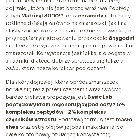
jako mocny krem na dzień lub na noc dla cery
dojrzałej, która nie jest bardzo wrażliwa. Peptydy,
w tym
Matrixyl 3000™
, oraz
ceramidy
i ekstrakty
roślinne działają zarówno na zmarszczki, jak i na
elastyczność skóry. Z badań producenta wynika, że
przy regularnym stosowaniu przez około
8 tygodni
dochodzi do wyraźnego zmniejszenia powierzchni
zmarszczek. Konsystencja jest lekka, ale bogata w
składniki, dlatego dobrze sprawdza się także u
osób, które noszą korektor pod oczami.
Dla skóry dojrzałej, która oprócz zmarszczek
boryka się też z przesuszeniem i wrażliwością,
bardzo ciekawą propozycją jest
Basic Lab
peptydowy krem regenerujący pod oczy
z
5%
kompleksu peptydów
i
2% kompleksu
czynników wzrostu
. Podstawą formuły jest
masło
shea
oraz estry olejów jojoba i makadamia, co
daje komfortową, otulającą konsystencję.