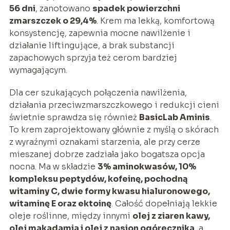
56 dni
, zanotowano
spadek powierzchni
zmarszczek o 29,4%
. Krem ma lekką, komfortową
konsystencję, zapewnia mocne nawilżenie i
działanie liftingujące, a brak substancji
zapachowych sprzyja też cerom bardziej
wymagającym.
Dla cer szukających połączenia nawilżenia,
działania przeciwzmarszczkowego i redukcji cieni
świetnie sprawdza się również
BasicLab Aminis
.
To krem zaprojektowany głównie z myślą o skórach
z wyraźnymi oznakami starzenia, ale przy cerze
mieszanej dobrze zadziała jako bogatsza opcja
nocna. Ma w składzie
3% aminokwasów, 10%
kompleksu peptydów, kofeinę, pochodną
witaminy C, dwie formy kwasu hialuronowego,
witaminę E oraz ektoinę
. Całość dopełniają lekkie
oleje roślinne, między innymi
olej z ziaren kawy,
olej makadamia i olej z nasion ogórecznika
, a