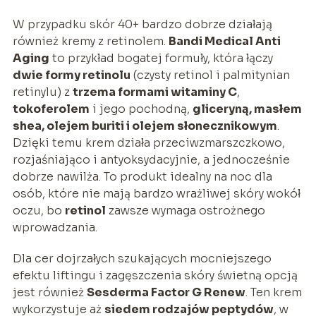
W przypadku skór 40+ bardzo dobrze działają
również kremy z retinolem.
Bandi Medical Anti
Aging
to przykład bogatej formuły, która łączy
dwie formy retinolu
(czysty retinol i palmitynian
retinylu) z
trzema formami witaminy C
,
tokoferolem
i jego pochodną,
gliceryną, masłem
shea, olejem buriti i olejem słonecznikowym
.
Dzięki temu krem działa przeciwzmarszczkowo,
rozjaśniająco i antyoksydacyjnie, a jednocześnie
dobrze nawilża. To produkt idealny na noc dla
osób, które nie mają bardzo wrażliwej skóry wokół
oczu, bo
retinol
zawsze wymaga ostrożnego
wprowadzania.
Dla cer dojrzałych szukających mocniejszego
efektu liftingu i zagęszczenia skóry świetną opcją
jest również
Sesderma Factor G Renew
. Ten krem
wykorzystuje aż
siedem rodzajów peptydów
, w