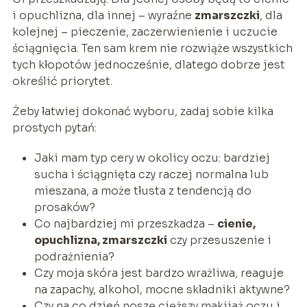
i opuchlizna, dla innej – wyraźne
zmarszczki
, dla
kolejnej – pieczenie, zaczerwienienie i uczucie
ściągnięcia. Ten sam krem nie rozwiąże wszystkich
tych kłopotów jednocześnie, dlatego dobrze jest
określić priorytet.
Żeby łatwiej dokonać wyboru, zadaj sobie kilka
prostych pytań:
Jaki mam typ cery w okolicy oczu: bardziej
sucha i ściągnięta czy raczej normalna lub
mieszana, a może tłusta z tendencją do
prosaków?
Co najbardziej mi przeszkadza –
cienie,
opuchlizna, zmarszczki
czy przesuszenie i
podrażnienia?
Czy moja skóra jest bardzo wrażliwa, reaguje
na zapachy, alkohol, mocne składniki aktywne?
Czy na co dzień noszę cięższy makijaż oczu i