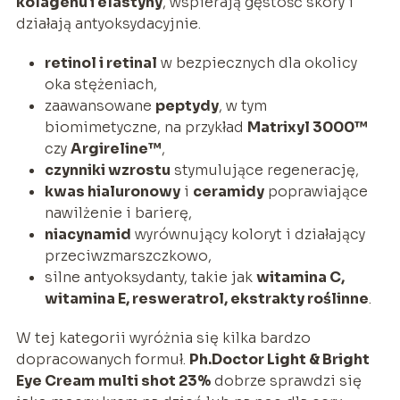
kolagenu i elastyny
, wspierają gęstość skóry i
działają antyoksydacyjnie.
retinol i retinal
w bezpiecznych dla okolicy
oka stężeniach,
zaawansowane
peptydy
, w tym
biomimetyczne, na przykład
Matrixyl 3000™
czy
Argireline™
,
czynniki wzrostu
stymulujące regenerację,
kwas hialuronowy
i
ceramidy
poprawiające
nawilżenie i barierę,
niacynamid
wyrównujący koloryt i działający
przeciwzmarszczkowo,
silne antyoksydanty, takie jak
witamina C,
witamina E, resweratrol, ekstrakty roślinne
.
W tej kategorii wyróżnia się kilka bardzo
dopracowanych formuł.
Ph.Doctor Light & Bright
Eye Cream multi shot 23%
dobrze sprawdzi się