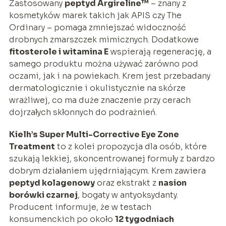
Zastosowany
peptyd Argireline™
– znany z
kosmetyków marek takich jak APIS czy The
Ordinary – pomaga zmniejszać widoczność
drobnych zmarszczek mimicznych. Dodatkowe
fitosterole i witamina E
wspierają regenerację, a
samego produktu można używać zarówno pod
oczami, jak i na powiekach. Krem jest przebadany
dermatologicznie i okulistycznie na skórze
wrażliwej, co ma duże znaczenie przy cerach
dojrzałych skłonnych do podrażnień.
Kielh’s Super Multi-Corrective Eye Zone
Treatment
to z kolei propozycja dla osób, które
szukają lekkiej, skoncentrowanej formuły z bardzo
dobrym działaniem ujędrniającym. Krem zawiera
peptyd kolagenowy
oraz ekstrakt z
nasion
borówki czarnej
, bogaty w antyoksydanty.
Producent informuje, że w testach
konsumenckich po około
12 tygodniach