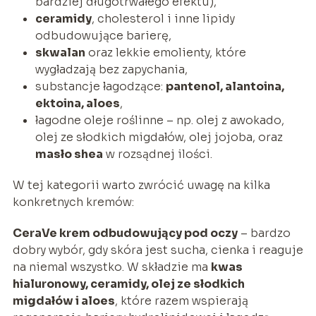
bardziej długotrwałego efektu),
ceramidy
, cholesterol i inne lipidy
odbudowujące barierę,
skwalan
oraz lekkie emolienty, które
wygładzają bez zapychania,
substancje łagodzące:
pantenol, alantoina,
ektoina, aloes
,
łagodne oleje roślinne – np. olej z awokado,
olej ze słodkich migdałów, olej jojoba, oraz
masło shea
w rozsądnej ilości.
W tej kategorii warto zwrócić uwagę na kilka
konkretnych kremów:
CeraVe krem odbudowujący pod oczy
– bardzo
dobry wybór, gdy skóra jest sucha, cienka i reaguje
na niemal wszystko. W składzie ma
kwas
hialuronowy, ceramidy, olej ze słodkich
migdałów i aloes
, które razem wspierają