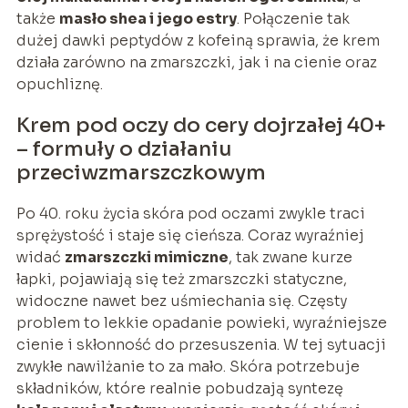
także
masło shea i jego estry
. Połączenie tak
dużej dawki peptydów z kofeiną sprawia, że krem
działa zarówno na zmarszczki, jak i na cienie oraz
opuchliznę.
Krem pod oczy do cery dojrzałej 40+
– formuły o działaniu
przeciwzmarszczkowym
Po 40. roku życia skóra pod oczami zwykle traci
sprężystość i staje się cieńsza. Coraz wyraźniej
widać
zmarszczki mimiczne
, tak zwane kurze
łapki, pojawiają się też zmarszczki statyczne,
widoczne nawet bez uśmiechania się. Częsty
problem to lekkie opadanie powieki, wyraźniejsze
cienie i skłonność do przesuszenia. W tej sytuacji
zwykłe nawilżanie to za mało. Skóra potrzebuje
składników, które realnie pobudzają syntezę