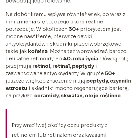
powodują jego rolowanie.
Na dobór kremu wpływa również wiek, bo wraz z
nim zmienia się to, czego skóra realnie
potrzebuje. W okolicach
30+
priorytetem jest
mocne nawilżenie, pierwsze dawki
antyoksydantów i składniki przeciwobrzękowe,
takie jak
kofeina
. Można też wprowadzać bardzo
delikatne retinoidy. Po
40. roku życia
główną rolę
przejmują
retinol, retinal, peptydy
i
zaawansowane antyoksydanty. W grupie
50+
jeszcze większe znaczenie mają
peptydy, czynniki
wzrostu
i składniki mocno regenerujące barierę,
na przykład
ceramidy, skwalan, oleje roślinne
.
Przy wrażliwej okolicy oczu produkty z
retinolem lub retinalem oraz kwasami