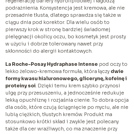
regenerację bariery hydrolipidowej i łagodzą
podrażnienia. Konsystencja jest kremowa, ale nie
przesadnie tłusta, dlatego sprawdza się także w
ciągu dnia pod korektor. Dla wielu osób to
pierwszy krok w stronę bardziej świadomej
pielęgnacji okolicy oczu, bo kosmetyk jest prosty
w użyciu i dobrze tolerowany nawet przy
skłonności do alergii kontaktowych.
La Roche-Posay Hydraphase Intense
pod oczy to
lekko żelowo-kremowa formuła, która łączy
dwie
formy kwasu hialuronowego, glicerynę, kofeinę i
proteiny soi
. Dzięki temu krem szybko przynosi
ulgę przy przesuszeniu, a jednocześnie redukuje
lekką opuchliznę i rozjaśnia cienie. To dobra opcja
dla osób, które czują ściągnięcie po myciu, ale nie
lubią ciężkich, tłustych kremów. Produkt ma
stosunkowo krótki skład i zwykle jest polecany
także dla cer wrażliwych, co ma znaczenie przy