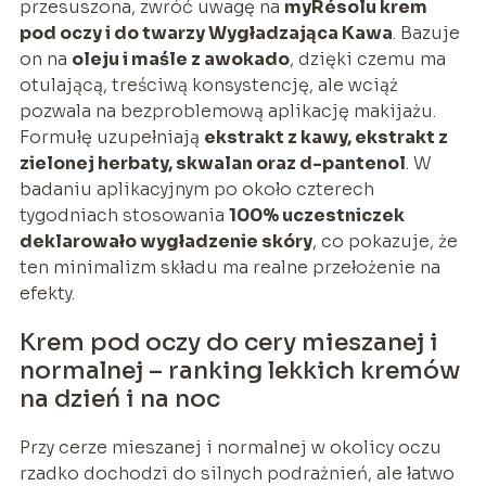
przesuszona, zwróć uwagę na
myRésolu krem
pod oczy i do twarzy Wygładzająca Kawa
. Bazuje
on na
oleju i maśle z awokado
, dzięki czemu ma
otulającą, treściwą konsystencję, ale wciąż
pozwala na bezproblemową aplikację makijażu.
Formułę uzupełniają
ekstrakt z kawy, ekstrakt z
zielonej herbaty, skwalan oraz d-pantenol
. W
badaniu aplikacyjnym po około czterech
tygodniach stosowania
100% uczestniczek
deklarowało wygładzenie skóry
, co pokazuje, że
ten minimalizm składu ma realne przełożenie na
efekty.
Krem pod oczy do cery mieszanej i
normalnej – ranking lekkich kremów
na dzień i na noc
Przy cerze mieszanej i normalnej w okolicy oczu
rzadko dochodzi do silnych podrażnień, ale łatwo