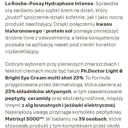
La Roche-Posay Hydraphase Intense
. Sprawdza
się zarówno jako szybki krem na dzień, który
„budzi” spojrzenie dzięki kofeinie, jak i jako nocny
produkt nawilżający. Dzięki połączeniu
kwasu
hialuronowego
i
protein soi
pomaga zmniejszyć
drobne linie z odwodnienia, a lekka konsystencja
pozwala na aplikację nawet pod cienki korektor
rozświetlający.
Dobrym wyborem przy pierwszych zmarszczkach i
lekkich cieniach może być także
Ph.Doctor Light &
Bright Eye Cream multi shot 23%
. To formuła
przygotowana przez dermatologa, która zawiera aż
23% składników aktywnych
, w tym zaawansowane
peptydy
,
ceramidy
oraz ekstrakty roślinne, między
innymi
z alg brunatnych i jeżówki elektrycznej
.
Największą uwagę przyciąga kompleks peptydowy
Matrixyl 3000™
. W badaniu na
39 osobach
, które
stosowały produkt z tym kompleksem przez około