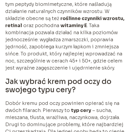
tym peptydy biomimetyczne, które naśladują
działanie naturalnych czynników wzrostu. W
składzie obecne są też
roślinne czynniki wzrostu,
retinal
oraz pochodna
witaminy E
. Taka
kombinacja pozwala działać na kilka poziomów
jednocześnie: wygładza zmarszczki, poprawia
jędrność, zapobiega kurzym łapkom i zmniejsza
sińce. To produkt, który najlepiej wprowadzać na
noc, szczególnie w cerach 45+ i 50+, gdzie celem
jest wyraźne zagęszczenie i ujędrnienie skóry.
Jak wybrać krem pod oczy do
swojego typu cery?
Dobór kremu pod oczy powinien opierać się na
dwóch filarach. Pierwszy to
typ cery
– sucha,
mieszana, tłusta, wrażliwa, naczynkowa, dojrzała.
Drugi to dominujące problemy, które najbardziej
Ci przeszkadzają. Dla jednej osoby będą to cienie