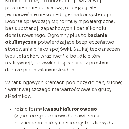
Krem pod oczy do cery suchej i wrażliwej
powinien mieć bogatszą, otulającą, ale
jednocześnie niekomedogenną konsystencję.
Dobrze sprawdzają się formuły hipoalergiczne,
bez substancji zapachowych i bez alkoholu
denaturowanego. Ogromny plus to
badania
okulistyczne
potwierdzające bezpieczeństwo
stosowania blisko spojówki. Szukaj też oznaczeń
typu „dla skóry wrażliwej” albo „dla skóry
reaktywnej”, bo zwykle idą w parze z prostym,
dobrze przemyślanym składem.
W rankingowych kremach pod oczy do cery suchej
i wrażliwej szczególnie wartościowe są grupy
składników:
różne formy
kwasu hialuronowego
(wysokocząsteczkowy dla nawilżenia
powierzchni skóry i niskocząsteczkowy dla