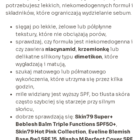
potrzebujesz lekkich, niekomedogennych formuł i
składników, które ograniczają wydzielanie sebum.
sięgaj po lekkie, żelowe lub półpłynne
tekstury, które nie obciążają porów,
sprawdzaj, czy formuła jest niekomedogenna i
czy zawiera
niacynamid
,
krzemionkę
lub
delikatne silikony typu
dimetikon
, które
wygładzają i matują,
szukaj matowego lub półmatowego
wykończenia, które utrzyma się przez kilka
godzin,
mile widziany jest wyższy SPF, bo tłusta skóra
często szybciej się starzeje przy silnym
słońcu,
dobrze sprawdzają się:
Skin79 Super+
Beblesh Balm Triple Functions SPF50+
,
Skin79 Hot Pink Collection
,
Eveline Blemish
Base 8w1 SPF 15
,
Missha M Perfect Cover SPF