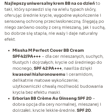
Najlepszy uniwersalny krem BB na co dzień
to
taki, który sprawdzi się na wielu typach skóry,
oferując średnie krycie, wygodne wykończenie i
sensowną ochronę przeciwsłoneczną. Sięgają po
niego zarówno osoby z cerą mieszaną, jak i suchą,
bo dobrze się stapia, nie waży i daje naturalny
efekt.
Missha M Perfect Cover BB Cream
SPF42/PA+++
– dla cer mieszanych, suchych,
tłustych i dojrzałych; krycie od średniego do
mocnego,
SPF 42 PA+++
, nawilża dzięki
kwasowi hialuronowemu
i ceramidom,
delikatnie matowe wykończenie;
użytkowniczki chwalą możliwość budowania
krycia bez efektu maski.
Erborian BB Crème Au Ginseng SPF 20
–
dobra opcja dla cery normalnej, mieszanej i
dojrzałej; krycie lekkie‑średnie,
SPF 20
,