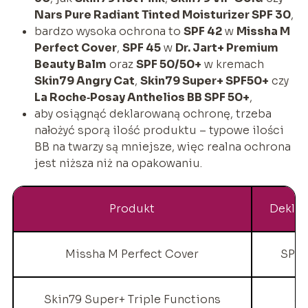
Nars Pure Radiant Tinted Moisturizer SPF 30
,
bardzo wysoka ochrona to
SPF 42
w
Missha M
Perfect Cover
,
SPF 45
w
Dr. Jart+ Premium
Beauty Balm
oraz
SPF 50/50+
w kremach
Skin79 Angry Cat
,
Skin79 Super+ SPF50+
czy
La Roche‑Posay Anthelios BB SPF 50+
,
aby osiągnąć deklarowaną ochronę, trzeba
nałożyć sporą ilość produktu – typowe ilości
BB na twarzy są mniejsze, więc realna ochrona
jest niższa niż na opakowaniu.
Produkt
Deklar
Missha M Perfect Cover
SPF 
Skin79 Super+ Triple Functions
SP