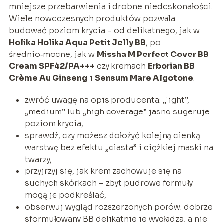
mniejsze przebarwienia i drobne niedoskonałości.
Wiele nowoczesnych produktów pozwala
budować poziom krycia – od delikatnego, jak w
Holika Holika Aqua Petit Jelly BB
, po
średnio‑mocne, jak w
Missha M Perfect Cover BB
Cream SPF42/PA+++
czy kremach
Erborian BB
Crème Au Ginseng
i
Sensum Mare Algotone
.
zwróć uwagę na opis producenta: „light”,
„medium” lub „high coverage” jasno sugeruje
poziom krycia,
sprawdź, czy możesz dołożyć kolejną cienką
warstwę bez efektu „ciasta” i ciężkiej maski na
twarzy,
przyjrzyj się, jak krem zachowuje się na
suchych skórkach – zbyt pudrowe formuły
mogą je podkreślać,
obserwuj wygląd rozszerzonych porów: dobrze
sformułowany BB delikatnie je wygładza, a nie