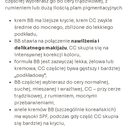
częściej wybierasz go do cery trądzikowej, z
rumieniem lub dużą ilością plam pigmentacyjnych.
krem BB ma lżejsze krycie, krem CC zwykle
średnie do mocnego, zbliżone do lekkiego
podkładu,
BB stawia na połączenie
nawilżenia i
delikatnego makijażu
, CC skupia się na
intensywnej korekcji koloru,
formuła BB jest zazwyczaj lekka, żelowa lub
kremowa, CC częściej bywa gęstszy i bardziej
„podkładowy”,
BB częściej wybierasz do cery normalnej,
suchej, mieszanej i wrażliwej, CC – przy cerze
trądzikowej, z rumieniem, mocnymi
przebarwieniami,
wiele kremów BB (szczególnie koreańskich)
ma wysoki SPF, podczas gdy część CC skupia
się bardziej na kryciu,