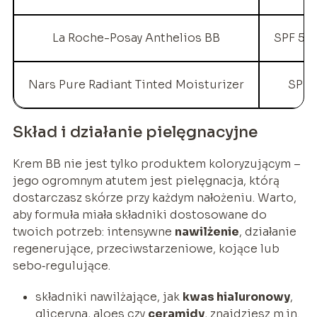
La Roche-Posay Anthelios BB
SPF 50+
Nars Pure Radiant Tinted Moisturizer
SPF 
Skład i działanie pielęgnacyjne
Krem BB nie jest tylko produktem koloryzującym –
jego ogromnym atutem jest pielęgnacja, którą
dostarczasz skórze przy każdym nałożeniu. Warto,
aby formuła miała składniki dostosowane do
twoich potrzeb: intensywne
nawilżenie
, działanie
regenerujące, przeciwstarzeniowe, kojące lub
sebo‑regulujące.
składniki nawilżające, jak
kwas hialuronowy
,
gliceryna, aloes czy
ceramidy
, znajdziesz m.in.