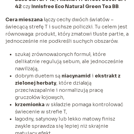
42
czy
Innisfree Eco Natural Green Tea BB
.
Cera mieszana
łączy cechy dwóch światów –
świecącą strefę T i suchsze policzki. Tu celem jest
równowaga: produkt, który zmatowi tłuste partie, a
jednocześnie nie podkreśli suchych obszarów.
szukaj zrównoważonych formuł, które
delikatnie regulują sebum, ale jednocześnie
nawilżają,
dobrym duetem są
niacynamid
i
ekstrakt z
zielonej herbaty
, które działają
przeciwzapalnie i normalizują pracę
gruczołów łojowych,
krzemionka
w składzie pomaga kontrolować
świecenie w strefie T,
łagodny, satynowy lub lekko matowy finisz
zwykle sprawdza się lepiej niż skrajnie
matujący efekt,