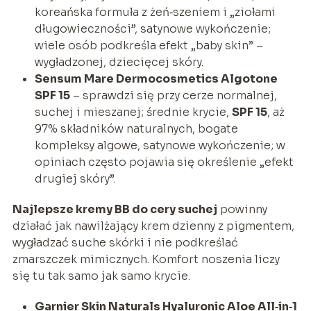
koreańska formuła z żeń‑szeniem i „ziołami
długowieczności”, satynowe wykończenie;
wiele osób podkreśla efekt „baby skin” –
wygładzonej, dziecięcej skóry.
Sensum Mare Dermocosmetics Algotone
SPF 15
– sprawdzi się przy cerze normalnej,
suchej i mieszanej; średnie krycie,
SPF 15
, aż
97% składników naturalnych, bogate
kompleksy algowe, satynowe wykończenie; w
opiniach często pojawia się określenie „efekt
drugiej skóry”.
Najlepsze kremy BB do cery suchej
powinny
działać jak nawilżający krem dzienny z pigmentem,
wygładzać suche skórki i nie podkreślać
zmarszczek mimicznych. Komfort noszenia liczy
się tu tak samo jak samo krycie.
Garnier Skin Naturals Hyaluronic Aloe All‑in‑1