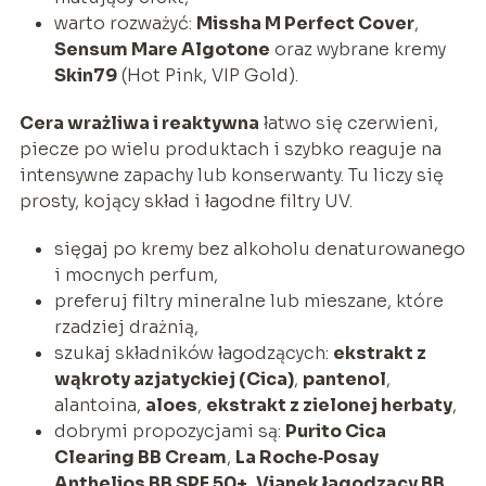
warto rozważyć:
Missha M Perfect Cover
,
Sensum Mare Algotone
oraz wybrane kremy
Skin79
(Hot Pink, VIP Gold).
Cera wrażliwa i reaktywna
łatwo się czerwieni,
piecze po wielu produktach i szybko reaguje na
intensywne zapachy lub konserwanty. Tu liczy się
prosty, kojący skład i łagodne filtry UV.
sięgaj po kremy bez alkoholu denaturowanego
i mocnych perfum,
preferuj filtry mineralne lub mieszane, które
rzadziej drażnią,
szukaj składników łagodzących:
ekstrakt z
wąkroty azjatyckiej (Cica)
,
pantenol
,
alantoina,
aloes
,
ekstrakt z zielonej herbaty
,
dobrymi propozycjami są:
Purito Cica
Clearing BB Cream
,
La Roche‑Posay
Anthelios BB SPF 50+
,
Vianek łagodzący BB