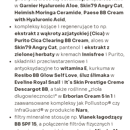
w
Garnier Hyaluronic Aloe
,
Skin79 Angry Cat
,
Heimish Moringa Ceramide
,
Paese BB Cream
with Hyaluronic Acid
,
kompleksy kojące i regenerujące to np.
ekstrakt z wąkroty azjatyckiej (Cica)
w
Purito Cica Clearing BB Cream
, aloes w
Skin79 Angry Cat
, pantenol i
ekstrakt z
zielonej herbaty
w kremach
Innisfree
i Purito,
składniki przeciwstarzeniowe i
antyoksydacyjne to
witamina E
, kurkuma w
Resibo BB Glow Self Love
,
śluz ślimaka
w
Eveline Royal Snail
i
It`s Skin Prestige Creme
Descargot BB
, a także roślinne „zioła
długowieczności” w
Erborian Cream 5 in 1
i
zaawansowane kompleksy jak Pollustop® czy
InfraGuard® w produkcie
Nars
,
filtry mineralne stosuje np.
Vianek łagodzący
BB SPF 15
, a połączenie filtrów fizycznych i