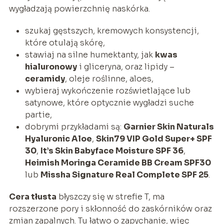
wygładzają powierzchnię naskórka.
szukaj gęstszych, kremowych konsystencji,
które otulają skórę,
stawiaj na silne humektanty, jak
kwas
hialuronowy
i gliceryna, oraz lipidy –
ceramidy
, oleje roślinne, aloes,
wybieraj wykończenie rozświetlające lub
satynowe, które optycznie wygładzi suche
partie,
dobrymi przykładami są:
Garnier Skin Naturals
Hyaluronic Aloe
,
Skin79 VIP Gold Super+ SPF
30
,
It’s Skin Babyface Moisture SPF 36
,
Heimish Moringa Ceramide BB Cream SPF30
lub
Missha Signature Real Complete SPF 25
.
Cera tłusta
błyszczy się w strefie T, ma
rozszerzone pory i skłonność do zaskórników oraz
zmian zapalnych. Tu łatwo o zapychanie, więc