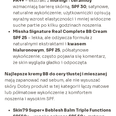
PA++
– ekstrakt z
moringi
i
ceramidy
wzmacniają barierę skórną,
SPF 30
, satynowe,
naturalne wykończenie; użytkowniczki opisują
wyraźny wzrost elastyczności i mniej widoczne
suche partie po kilku godzinach noszenia.
Missha Signature Real Complete BB Cream
SPF 25
– lekka, ale odżywcza formuła z
naturalnymi ekstraktami i
kwasem
hialuronowym
,
SPF 25
, półsatynowe
wykończenie; często pojawia się komentarz,
że skin wygląda gładko i odpoczęta.
Najlepsze kremy BB do cery tłustej i mieszanej
mają zapanować nad sebum, ale nie wysuszać
skóry. Dobry produkt w tej kategorii łączy matowe
lub półmatowe wykończenie z komfortem
noszenia i wysokim SPF.
Skin79 Super+ Beblesh Balm Triple Functions