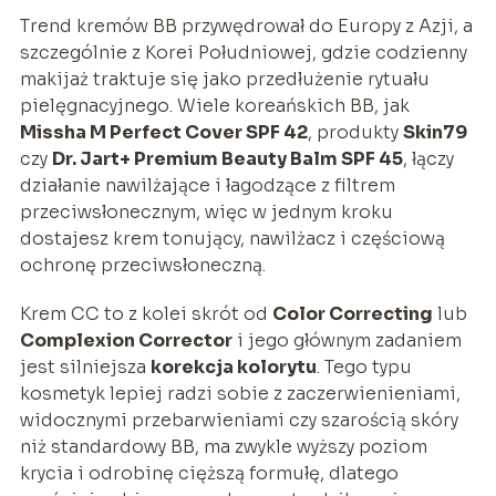
Trend kremów BB przywędrował do Europy z Azji, a
szczególnie z Korei Południowej, gdzie codzienny
makijaż traktuje się jako przedłużenie rytuału
pielęgnacyjnego. Wiele koreańskich BB, jak
Missha M Perfect Cover SPF 42
, produkty
Skin79
czy
Dr. Jart+ Premium Beauty Balm SPF 45
, łączy
działanie nawilżające i łagodzące z filtrem
przeciwsłonecznym, więc w jednym kroku
dostajesz krem tonujący, nawilżacz i częściową
ochronę przeciwsłoneczną.
Krem CC to z kolei skrót od
Color Correcting
lub
Complexion Corrector
i jego głównym zadaniem
jest silniejsza
korekcja kolorytu
. Tego typu
kosmetyk lepiej radzi sobie z zaczerwienieniami,
widocznymi przebarwieniami czy szarością skóry
niż standardowy BB, ma zwykle wyższy poziom
krycia i odrobinę cięższą formułę, dlatego