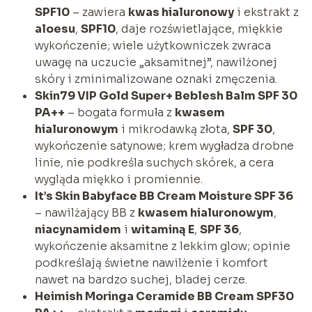
SPF10
– zawiera
kwas hialuronowy
i ekstrakt z
aloesu
,
SPF10
, daje rozświetlające, miękkie
wykończenie; wiele użytkowniczek zwraca
uwagę na uczucie „aksamitnej”, nawilżonej
skóry i zminimalizowane oznaki zmęczenia.
Skin79 VIP Gold Super+ Beblesh Balm SPF 30
PA++
– bogata formuła z
kwasem
hialuronowym
i mikrodawką złota,
SPF 30
,
wykończenie satynowe; krem wygładza drobne
linie, nie podkreśla suchych skórek, a cera
wygląda miękko i promiennie.
It’s Skin Babyface BB Cream Moisture SPF 36
– nawilżający BB z
kwasem hialuronowym
,
niacynamidem
i
witaminą E
,
SPF 36
,
wykończenie aksamitne z lekkim glow; opinie
podkreślają świetne nawilżenie i komfort
nawet na bardzo suchej, bladej cerze.
Heimish Moringa Ceramide BB Cream SPF30