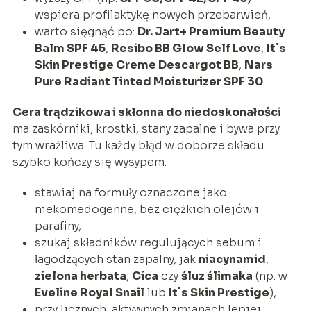
wspiera profilaktykę nowych przebarwień,
warto sięgnąć po:
Dr. Jart+ Premium Beauty
Balm SPF 45
,
Resibo BB Glow Self Love
,
It`s
Skin Prestige Creme Descargot BB
,
Nars
Pure Radiant Tinted Moisturizer SPF 30
.
Cera trądzikowa i skłonna do niedoskonałości
ma zaskórniki, krostki, stany zapalne i bywa przy
tym wrażliwa. Tu każdy błąd w doborze składu
szybko kończy się wysypem.
stawiaj na formuły oznaczone jako
niekomedogenne, bez ciężkich olejów i
parafiny,
szukaj składników regulujących sebum i
łagodzących stan zapalny, jak
niacynamid
,
zielona herbata
,
Cica
czy
śluz ślimaka
(np. w
Eveline Royal Snail
lub
It`s Skin Prestige
),
przy licznych, aktywnych zmianach lepiej