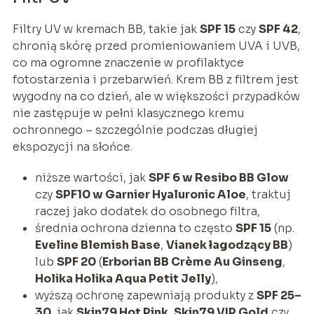
Filtry UV w kremach BB, takie jak
SPF 15
czy
SPF 42
,
chronią skórę przed promieniowaniem UVA i UVB,
co ma ogromne znaczenie w profilaktyce
fotostarzenia i przebarwień. Krem BB z filtrem jest
wygodny na co dzień, ale w większości przypadków
nie zastępuje w pełni klasycznego kremu
ochronnego – szczególnie podczas długiej
ekspozycji na słońce.
niższe wartości, jak
SPF 6 w Resibo BB Glow
czy
SPF10 w Garnier Hyaluronic Aloe
, traktuj
raczej jako dodatek do osobnego filtra,
średnia ochrona dzienna to często
SPF 15
(np.
Eveline Blemish Base
,
Vianek łagodzący BB
)
lub
SPF 20
(
Erborian BB Crème Au Ginseng
,
Holika Holika Aqua Petit Jelly
),
wyższą ochronę zapewniają produkty z
SPF 25–
30
, jak
Skin79 Hot Pink
,
Skin79 VIP Gold
czy