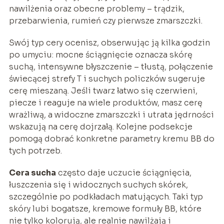
nawilżenia oraz obecne problemy – trądzik,
przebarwienia, rumień czy pierwsze zmarszczki.
Swój typ cery ocenisz, obserwując ją kilka godzin
po umyciu: mocne ściągnięcie oznacza skórę
suchą, intensywne błyszczenie – tłustą, połączenie
świecącej strefy T i suchych policzków sugeruje
cerę mieszaną. Jeśli twarz łatwo się czerwieni,
piecze i reaguje na wiele produktów, masz cerę
wrażliwą, a widoczne zmarszczki i utrata jędrności
wskazują na cerę dojrzałą. Kolejne podsekcje
pomogą dobrać konkretne parametry kremu BB do
tych potrzeb.
Cera sucha
często daje uczucie ściągnięcia,
łuszczenia się i widocznych suchych skórek,
szczególnie po podkładach matujących. Taki typ
skóry lubi bogatsze, kremowe formuły BB, które
nie tylko kolorują, ale realnie nawilżają i