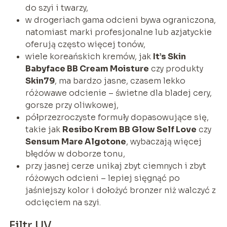
do szyi i twarzy,
w drogeriach gama odcieni bywa ograniczona,
natomiast marki profesjonalne lub azjatyckie
oferują często więcej tonów,
wiele koreańskich kremów, jak
It’s Skin
Babyface BB Cream Moisture
czy produkty
Skin79
, ma bardzo jasne, czasem lekko
różowawe odcienie – świetne dla bladej cery,
gorsze przy oliwkowej,
półprzezroczyste formuły dopasowujące się,
takie jak
Resibo Krem BB Glow Self Love
czy
Sensum Mare Algotone
, wybaczają więcej
błędów w doborze tonu,
przy jasnej cerze unikaj zbyt ciemnych i zbyt
różowych odcieni – lepiej sięgnąć po
jaśniejszy kolor i dołożyć bronzer niż walczyć z
odcięciem na szyi.
Filtr UV