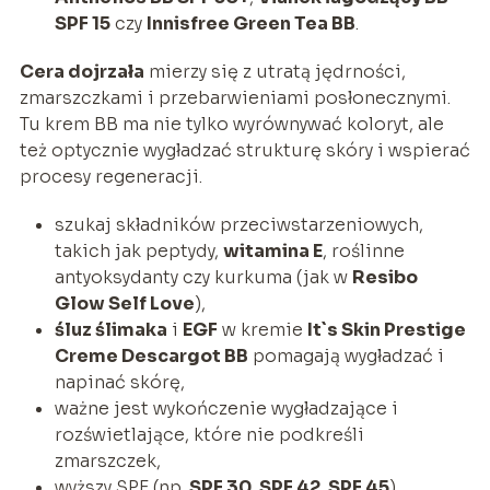
SPF 15
czy
Innisfree Green Tea BB
.
Cera dojrzała
mierzy się z utratą jędrności,
zmarszczkami i przebarwieniami posłonecznymi.
Tu krem BB ma nie tylko wyrównywać koloryt, ale
też optycznie wygładzać strukturę skóry i wspierać
procesy regeneracji.
szukaj składników przeciwstarzeniowych,
takich jak peptydy,
witamina E
, roślinne
antyoksydanty czy kurkuma (jak w
Resibo
Glow Self Love
),
śluz ślimaka
i
EGF
w kremie
It`s Skin Prestige
Creme Descargot BB
pomagają wygładzać i
napinać skórę,
ważne jest wykończenie wygładzające i
rozświetlające, które nie podkreśli
zmarszczek,
wyższy SPF (np.
SPF 30, SPF 42, SPF 45
)