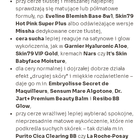
przy cerze tłustej i mieszanej najlepiej
sprawdzają się matujące lub półmatowe
formuły, np.
Eveline Blemish Base 8w1
,
Skin79
Hot Pink Super Plus
albo odświeżające wersje
Missha
dedykowane cerze tłustej,
cera sucha
lepiej reaguje na satynowe i glow
wykończenia, jak w
Garnier Hyaluronic Aloe
,
Skin79 VIP Gold
, kremach
Nars
czy
It’s Skin
Babyface Moisture
,
dla cery normalnej i dojrzałej dobrze działa
efekt „drugiej skóry” i miękkie rozświetlenie –
daje go m.in.
Embryolisse Secret de
Maquilleurs
,
Sensum Mare Algotone
,
Dr.
Jart+ Premium Beauty Balm
i
Resibo BB
Glow
,
przy cerze wrażliwej lepiej wybierać spokojne,
nieprzesadnie matowe wykończenie, które nie
podkreśla suchych skórek – tak działa m.in.
Purito Cica Clearing BB
czy
La Roche‑Posay