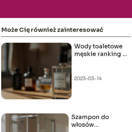
Może Cię również zainteresować
Wody toaletowe
męskie ranking –
które zapachy
warto wybrać?
2023-03-14
Szampon do
włosów