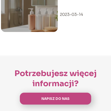
przetłuszczających
się ranking – który
wybrać?
2023-03-14
Potrzebujesz więcej
informacji?
NAPISZ DO NAS