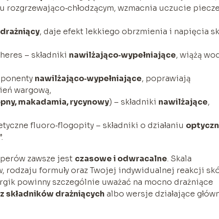
iu rozgrzewająco‑chłodzącym, wzmacnia uczucie piecz
drażniący
, daje efekt lekkiego obrzmienia i napięcia s
pheres – składniki
nawilżająco‑wypełniające
, wiążą wod
omponenty
nawilżająco‑wypełniające
, poprawiają
wień wargową,
opny, makadamia, rycynowy
) – składniki
nawilżające
,
etyczne fluoro‑flogopity – składniki o działaniu
optycz
.
mperów zawsze jest
czasowe i odwracalne
. Skala
, rodzaju formuły oraz Twojej indywidualnej reakcji skó
ergik powinny szczególnie uważać na mocno drażniące
z składników drażniących
albo wersje działające głów