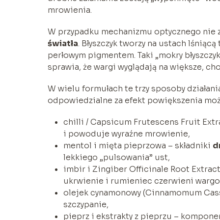
mrowienia.
W przypadku mechanizmu optycznego nie za
światła
. Błyszczyk tworzy na ustach lśniącą
perłowym pigmentem. Taki „mokry błyszczyk
sprawia, że wargi wyglądają na większe, cho
W wielu formułach te trzy sposoby działania
odpowiedzialne za efekt powiększenia moż
chilli / Capsicum Frutescens Fruit Ex
i powoduje wyraźne mrowienie,
mentol i mięta pieprzowa – składniki
d
lekkiego „pulsowania” ust,
imbir i Zingiber Officinale Root Extra
ukrwienie i rumieniec czerwieni wargo
olejek cynamonowy (Cinnamomum Cassi
szczypanie,
pieprz i ekstrakty z pieprzu – kompone