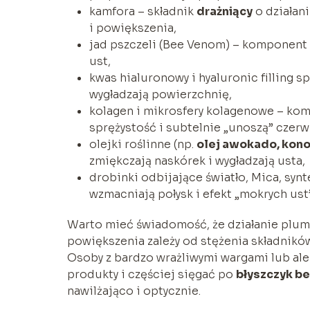
kamfora – składnik
drażniący
o działan
i powiększenia,
jad pszczeli (Bee Venom) – komponent
ust,
kwas hialuronowy i hyaluronic filling s
wygładzają powierzchnię,
kolagen i mikrosfery kolagenowe – k
sprężystość i subtelnie „unoszą” czer
olejki roślinne (np.
olej awokado, kon
zmiękczają naskórek i wygładzają usta,
drobinki odbijające światło, Mica, synt
wzmacniają połysk i efekt „mokrych ust”
Warto mieć świadomość, że działanie plu
powiększenia zależy od stężenia składników
Osoby z bardzo wrażliwymi wargami lub al
produkty i częściej sięgać po
błyszczyk be
nawilżająco i optycznie.