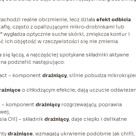
chodzi realne obrzmienie, lecz działa
efekt odbicia
 taflę, często z opalizującymi mikro‑drobinkami lub
” wygładza optycznie suche skórki, zmiękcza kontur i
ć ich objętość w rzeczywistości się nie zmienia.
 się łączą, a najczęściej spotykane składniki aktywne
na podzielić następująco:
tract – komponent
drażniący
, silnie pobudza mikrokrąże
rażniące
o chłodzącym efekcie, dają uczucie odświeżen
ct – komponent
drażniący
rozgrzewający, poprawia
wej,
a Oil) – składnik
drażniący
, daje ciepło i delikatne
nty
drażniące
, wzmagają ukrwienie podobnie jak chilli,