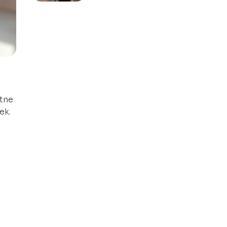
etne
ek.