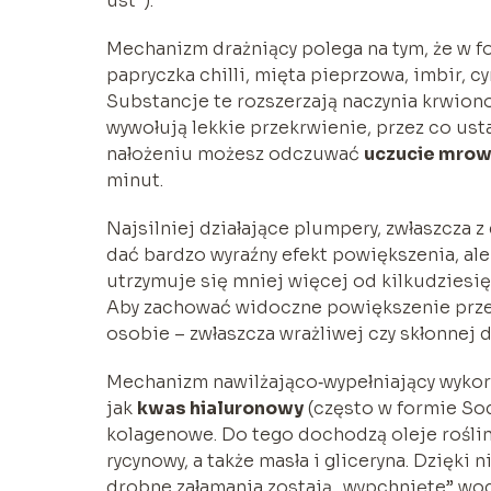
ust”).
Mechanizm drażniący polega na tym, że w f
papryczka chilli, mięta pieprzowa, imbir, c
Substancje te rozszerzają naczynia krwion
wywołują lekkie przekrwienie, przez co usta
nałożeniu możesz odczuwać
uczucie mrow
minut.
Najsilniej działające plumpery, zwłaszcza z
dać bardzo wyraźny efekt powiększenia, ale
utrzymuje się mniej więcej od kilkudziesi
Aby zachować widoczne powiększenie przez 
osobie – zwłaszcza wrażliwej czy skłonnej 
Mechanizm nawilżająco‑wypełniający wykorz
jak
kwas hialuronowy
(często w formie Sod
kolagenowe. Do tego dochodzą oleje roślin
rycynowy, a także masła i gliceryna. Dzięki 
drobne załamania zostają „wypchnięte” wod