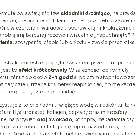
ormule pojawiają się tzw.
składniki drażniące
, na przykł
ynamon, pieprz, mentol, kamfora, jad pszczeli czy kofein
ośne w czerwieni wargowej, poprawiają mikrokrążenie i
 robią się bardziej różowe i wizualnie „napuchnięte”. 
ienia
, szczypania, ciepła lub chłodu – zwykle przez kilka
 ekstraktami ostrej papryki czy jadem pszczelim, potrafi
 jest to
efekt krótkotrwały
. W zależności od formuły
ęciu minut do około
2–4 godzin
, po czym stopniowo zan
cały dzień, trzeba kosmetyk reaplikować, co nie każde
do alergii – będzie odpowiadać.
ystuje z kolei składniki wiążące wodę w naskórku, taki
ium Hyaluronate), kolagen, peptydy oraz mikrosfery
ne, na przykład
olej awokado
, konopny, makadamia czy
nim powierzchnia ust staje się lepiej nawodniona, gładsz
ą od środka, co daje efekt pełniejszych warg bez silne