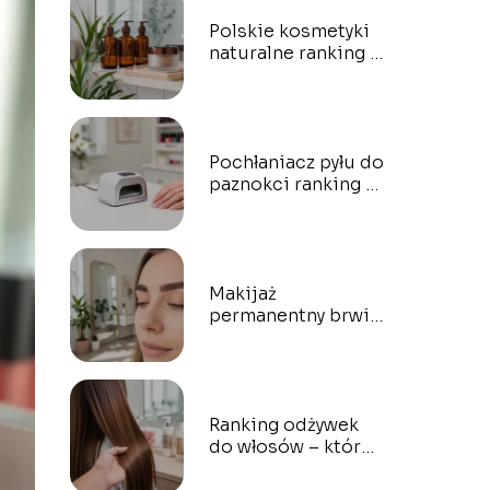
Polskie kosmetyki
naturalne ranking –
które marki
wybrać?
Pochłaniacz pyłu do
paznokci ranking –
który wybrać?
Makijaż
permanentny brwi
Warszawa ranking –
gdzie najlepiej?
Ranking odżywek
do włosów – które
naprawdę działają?