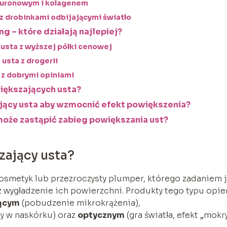
aluronowym i kolagenem
z drobinkami odbijającymi światło
g – które działają najlepiej?
usta z wyższej półki cenowej
usta z drogerii
 z dobrymi opiniami
iększających usta?
jący usta aby wzmocnić efekt powiększenia?
może zastąpić zabieg powiększania ust?
zający usta?
kosmetyk lub przezroczysty plumper, którego zadaniem 
 wygładzenie ich powierzchni. Produkty tego typu opie
iącym
(pobudzenie mikrokrążenia),
y w naskórku) oraz
optycznym
(gra światła, efekt „mokr