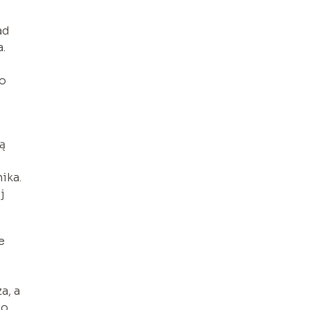
ad
a.
Po
ą
ika.
j
e
a, a
go