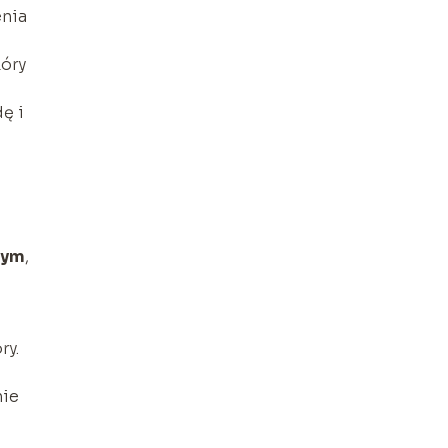
enia
kóry
ę i
nym
,
ry.
nie