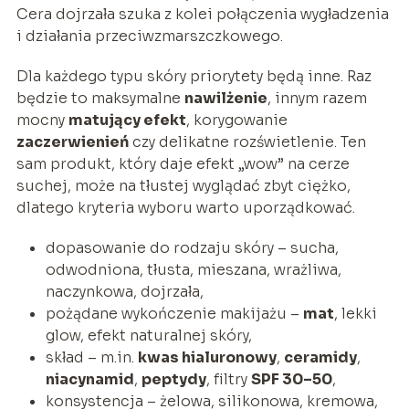
Cera dojrzała szuka z kolei połączenia wygładzenia
i działania przeciwzmarszczkowego.
Dla każdego typu skóry priorytety będą inne. Raz
będzie to maksymalne
nawilżenie
, innym razem
mocny
matujący efekt
, korygowanie
zaczerwienień
czy delikatne rozświetlenie. Ten
sam produkt, który daje efekt „wow” na cerze
suchej, może na tłustej wyglądać zbyt ciężko,
dlatego kryteria wyboru warto uporządkować.
dopasowanie do rodzaju skóry – sucha,
odwodniona, tłusta, mieszana, wrażliwa,
naczynkowa, dojrzała,
pożądane wykończenie makijażu –
mat
, lekki
glow, efekt naturalnej skóry,
skład – m.in.
kwas hialuronowy
,
ceramidy
,
niacynamid
,
peptydy
, filtry
SPF 30–50
,
konsystencja – żelowa, silikonowa, kremowa,