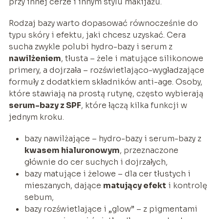
przy innej cerze i innym stylu makijażu.
Rodzaj bazy warto dopasować równocześnie do
typu skóry i efektu, jaki chcesz uzyskać. Cera
sucha zwykle polubi hydro-bazy i serum z
nawilżeniem
, tłusta – żele i matujące silikonowe
primery, a dojrzała – rozświetlająco-wygładzające
formuły z dodatkiem składników anti-age. Osoby,
które stawiają na prostą rutynę, często wybierają
serum-bazy z SPF
, które łączą kilka funkcji w
jednym kroku.
bazy nawilżające – hydro-bazy i serum-bazy z
kwasem hialuronowym
, przeznaczone
głównie do cer suchych i dojrzałych,
bazy matujące i żelowe – dla cer tłustych i
mieszanych, dające
matujący efekt
i kontrolę
sebum,
bazy rozświetlające i „glow” – z pigmentami