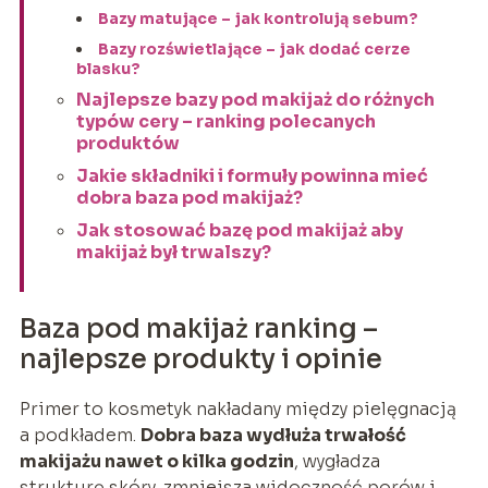
Bazy matujące – jak kontrolują sebum?
Bazy rozświetlające – jak dodać cerze
blasku?
Najlepsze bazy pod makijaż do różnych
typów cery – ranking polecanych
produktów
Jakie składniki i formuły powinna mieć
dobra baza pod makijaż?
Jak stosować bazę pod makijaż aby
makijaż był trwalszy?
Baza pod makijaż ranking –
najlepsze produkty i opinie
Primer to kosmetyk nakładany między pielęgnacją
a podkładem.
Dobra baza wydłuża trwałość
makijażu nawet o kilka godzin
, wygładza
strukturę skóry, zmniejsza widoczność porów i