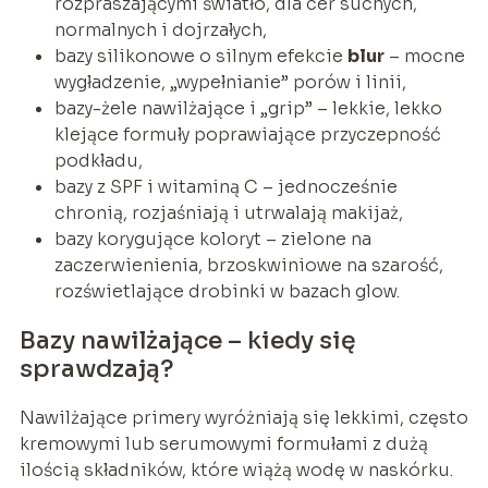
rozpraszającymi światło, dla cer suchych,
normalnych i dojrzałych,
bazy silikonowe o silnym efekcie
blur
– mocne
wygładzenie, „wypełnianie” porów i linii,
bazy-żele nawilżające i „grip” – lekkie, lekko
klejące formuły poprawiające przyczepność
podkładu,
bazy z SPF i witaminą C – jednocześnie
chronią, rozjaśniają i utrwalają makijaż,
bazy korygujące koloryt – zielone na
zaczerwienienia, brzoskwiniowe na szarość,
rozświetlające drobinki w bazach glow.
Bazy nawilżające – kiedy się
sprawdzają?
Nawilżające primery wyróżniają się lekkimi, często
kremowymi lub serumowymi formułami z dużą
ilością składników, które wiążą wodę w naskórku.