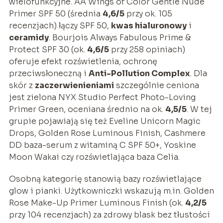
wielofunkcyjne. AA Wings of Color Gentle Nude
Primer SPF 50 (średnia
4,6/5
przy ok. 105
recenzjach) łączy SPF 50,
kwas hialuronowy
i
ceramidy
. Bourjois Always Fabulous Prime &
Protect SPF 30 (ok.
4,6/5
przy 258 opiniach)
oferuje efekt rozświetlenia, ochronę
przeciwsłoneczną i
Anti-Pollution Complex
. Dla
skór z
zaczerwienieniami
szczególnie ceniona
jest zielona NYX Studio Perfect Photo-Loving
Primer Green, oceniana średnio na ok.
4,5/5
. W tej
grupie pojawiają się też Eveline Unicorn Magic
Drops, Golden Rose Luminous Finish, Cashmere
DD baza-serum z witaminą C SPF 50+, Yoskine
Moon Wakai czy rozświetlająca baza Celia.
Osobną kategorię stanowią bazy rozświetlające
glow i pianki. Użytkowniczki wskazują m.in. Golden
Rose Make-Up Primer Luminous Finish (ok.
4,2/5
przy 104 recenzjach) za zdrowy blask bez tłustości