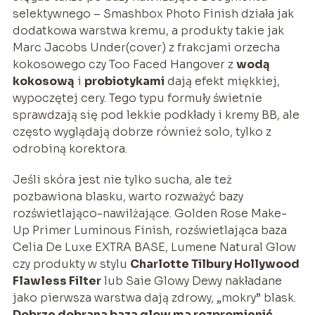
selektywnego – Smashbox Photo Finish działa jak
dodatkowa warstwa kremu, a produkty takie jak
Marc Jacobs Under(cover) z frakcjami orzecha
kokosowego czy Too Faced Hangover z
wodą
kokosową
i
probiotykami
dają efekt miękkiej,
wypoczętej cery. Tego typu formuły świetnie
sprawdzają się pod lekkie podkłady i kremy BB, ale
często wyglądają dobrze również solo, tylko z
odrobiną korektora.
Jeśli skóra jest nie tylko sucha, ale też
pozbawiona blasku, warto rozważyć bazy
rozświetlająco-nawilżające. Golden Rose Make-
Up Primer Luminous Finish, rozświetlająca baza
Celia De Luxe EXTRA BASE, Lumene Natural Glow
czy produkty w stylu
Charlotte Tilbury Hollywood
Flawless Filter
lub Saie Glowy Dewy nakładane
jako pierwsza warstwa dają zdrowy, „mokry” blask.
Dobrze dobrana baza glow ma rozpromienić