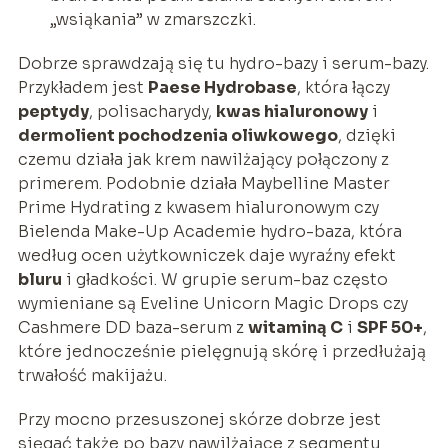
„wsiąkania” w zmarszczki.
Dobrze sprawdzają się tu hydro-bazy i serum-bazy.
Przykładem jest
Paese Hydrobase
, która łączy
peptydy
, polisacharydy,
kwas hialuronowy
i
dermolient pochodzenia oliwkowego
, dzięki
czemu działa jak krem nawilżający połączony z
primerem. Podobnie działa Maybelline Master
Prime Hydrating z kwasem hialuronowym czy
Bielenda Make-Up Academie hydro-baza, która
według ocen użytkowniczek daje wyraźny efekt
bluru
i gładkości. W grupie serum-baz często
wymieniane są Eveline Unicorn Magic Drops czy
Cashmere DD baza-serum z
witaminą C
i
SPF 50+
,
które jednocześnie pielęgnują skórę i przedłużają
trwałość makijażu.
Przy mocno przesuszonej skórze dobrze jest
sięgać także po bazy nawilżające z segmentu