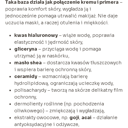
Taka baza działa jak połączenie kremu i primera
–
poprawia komfort skóry, wygładza ją i
jednocześnie pomaga utrwalić makijaż. Nie daje
uczucia maski, a raczej otulenia i miękkości.
kwas hialuronowy
– wiąże wodę, poprawia
elastyczność i jędrność skóry,
gliceryna
– przyciąga wodę i pomaga
utrzymać ją w naskórku,
masło shea
– dostarcza kwasów tłuszczowych
i wspiera barierę ochronną skóry,
ceramidy
– wzmacniają barierę
hydrolipidową, ograniczają ucieczkę wody,
polisacharydy – tworzą na skórze delikatny film
ochronny,
dermolienty roślinne (np. pochodzenia
oliwkowego) – zmiękczają i wygładzają,
ekstrakty owocowe, np.
goji
,
acai
– działanie
antyoksydacyjne i odżywcze,