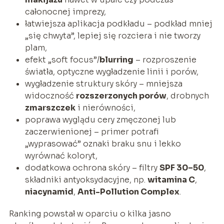
całonocnej imprezy,
łatwiejsza aplikacja podkładu – podkład mniej
„się chwyta”, lepiej się rozciera i nie tworzy
plam,
efekt „soft focus”/
blurring
– rozproszenie
światła, optyczne wygładzenie linii i porów,
wygładzenie struktury skóry – mniejsza
widoczność
rozszerzonych porów
, drobnych
zmarszczek
i nierówności,
poprawa wyglądu cery zmęczonej lub
zaczerwienionej – primer potrafi
„wyprasować” oznaki braku snu i lekko
wyrównać koloryt,
dodatkowa ochrona skóry – filtry
SPF 30–50
,
składniki antyoksydacyjne, np.
witamina C
,
niacynamid
,
Anti-Pollution Complex
.
Ranking powstał w oparciu o kilka jasno