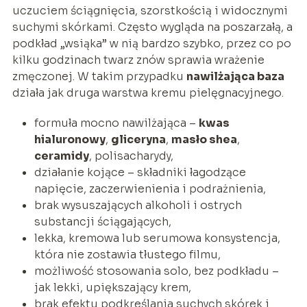
uczuciem ściągnięcia, szorstkością i widocznymi
suchymi skórkami. Często wygląda na poszarzałą, a
podkład „wsiąka” w nią bardzo szybko, przez co po
kilku godzinach twarz znów sprawia wrażenie
zmęczonej. W takim przypadku
nawilżająca baza
działa jak druga warstwa kremu pielęgnacyjnego.
formuła mocno nawilżająca –
kwas
hialuronowy
,
gliceryna
,
masło shea
,
ceramidy
, polisacharydy,
działanie kojące – składniki łagodzące
napięcie, zaczerwienienia i podrażnienia,
brak wysuszających alkoholi i ostrych
substancji ściągających,
lekka, kremowa lub serumowa konsystencja,
która nie zostawia tłustego filmu,
możliwość stosowania solo, bez podkładu –
jak lekki, upiększający krem,
brak efektu podkreślania suchych skórek i