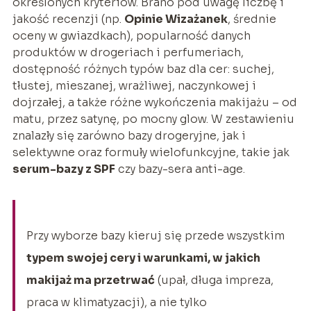
określonych kryteriów. Brano pod uwagę liczbę i
jakość recenzji (np.
Opinie Wizażanek
, średnie
oceny w gwiazdkach), popularność danych
produktów w drogeriach i perfumeriach,
dostępność różnych typów baz dla cer: suchej,
tłustej, mieszanej, wrażliwej, naczynkowej i
dojrzałej, a także różne wykończenia makijażu – od
matu, przez satynę, po mocny glow. W zestawieniu
znalazły się zarówno bazy drogeryjne, jak i
selektywne oraz formuły wielofunkcyjne, takie jak
serum-bazy z SPF
czy bazy-sera anti-age.
Przy wyborze bazy kieruj się przede wszystkim
typem swojej cery i warunkami, w jakich
makijaż ma przetrwać
(upał, długa impreza,
praca w klimatyzacji), a nie tylko