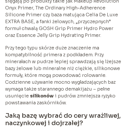
sięgają po produkty takie jak Makeup Revolution
Onyx Primer, The Ordinary High-Adherence
Silicone Primer czy baza matująca Celia De Luxe
EXTRA BASE, a fanki żelowych, „przyczepnych”
formuł chwalą GOSH Grip Primer Hydro Power
oraz Essence Jelly Grip Hydrating Primer.
Przy tego typu skórze duże znaczenie ma
kompatybilność primera z podkładem. Przy
minerałach w pudrze lepiej sprawdzają się lżejsze
bazy żelowe lub mineralne niż ciężkie, silikonowe
formuły, które mogą powodować rolowanie.
Codzienne używanie mocno wygładzających baz
wymaga także starannego demakijażu – pełne
usunięcie
silikonów
i pudrów zmniejsza ryzyko
powstawania zaskórników.
Jaką bazę wybrać do cery wrażliwej,
naczynkowej i dojrzałej?