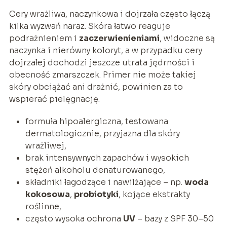
Cery wrażliwa, naczynkowa i dojrzała często łączą
kilka wyzwań naraz. Skóra łatwo reaguje
podrażnieniem i
zaczerwienieniami
, widoczne są
naczynka i nierówny koloryt, a w przypadku cery
dojrzałej dochodzi jeszcze utrata jędrności i
obecność zmarszczek. Primer nie może takiej
skóry obciążać ani drażnić, powinien za to
wspierać pielęgnację.
formuła hipoalergiczna, testowana
dermatologicznie, przyjazna dla skóry
wrażliwej,
brak intensywnych zapachów i wysokich
stężeń alkoholu denaturowanego,
składniki łagodzące i nawilżające – np.
woda
kokosowa
,
probiotyki
, kojące ekstrakty
roślinne,
często wysoka ochrona
UV
– bazy z SPF 30–50