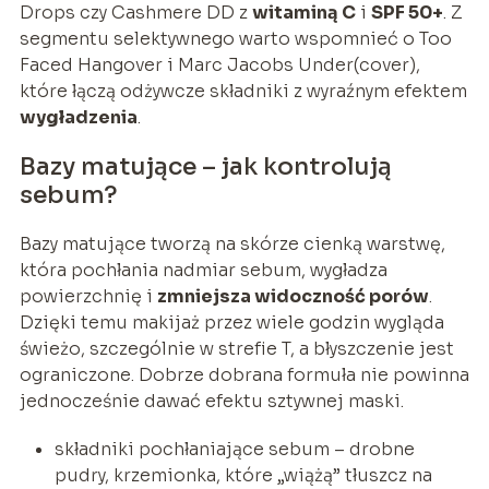
Drops czy Cashmere DD z
witaminą C
i
SPF 50+
. Z
segmentu selektywnego warto wspomnieć o Too
Faced Hangover i Marc Jacobs Under(cover),
które łączą odżywcze składniki z wyraźnym efektem
wygładzenia
.
Bazy matujące – jak kontrolują
sebum?
Bazy matujące tworzą na skórze cienką warstwę,
która pochłania nadmiar sebum, wygładza
powierzchnię i
zmniejsza widoczność porów
.
Dzięki temu makijaż przez wiele godzin wygląda
świeżo, szczególnie w strefie T, a błyszczenie jest
ograniczone. Dobrze dobrana formuła nie powinna
jednocześnie dawać efektu sztywnej maski.
składniki pochłaniające sebum – drobne
pudry, krzemionka, które „wiążą” tłuszcz na