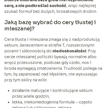
cerę, a nie podkreślać suchość
, więc najlepiej
szukać formuł bez dużych, brokatowych drobin.
Jaką bazę wybrać do cery tłustej i
mieszanej?
Cera tłusta i mieszana zmaga się z nadprodukcją
sebum, świeceniem w strefie T, rozszerzonymi
porami i skłonnością do
niedoskonałości
. Przy
cerze mieszanej policzki bywają normalne albo
wręcz przesuszone, podczas gdy czoło, nos i
broda wymagają zmatowienia. Trudność polega na
tym, by zapanować nad błyskiem, nie wysuszając
przy tym skóry na wiór.
działanie matujące i kontrolujące sebum
przez wiele godzin,
lekka, niekomedogenna formuła – często
żelowa lub silikonowo-żelowa,