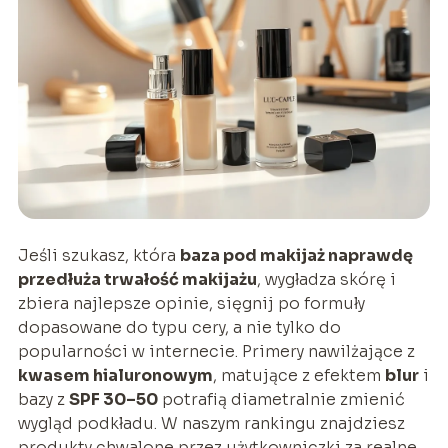
Jeśli szukasz, która
baza pod makijaż naprawdę
przedłuża trwałość makijażu
, wygładza skórę i
zbiera najlepsze opinie, sięgnij po formuły
dopasowane do typu cery, a nie tylko do
popularności w internecie. Primery nawilżające z
kwasem hialuronowym
, matujące z efektem
blur
i
bazy z
SPF 30–50
potrafią diametralnie zmienić
wygląd podkładu. W naszym rankingu znajdziesz
produkty chwalone przez użytkowniczki za realne