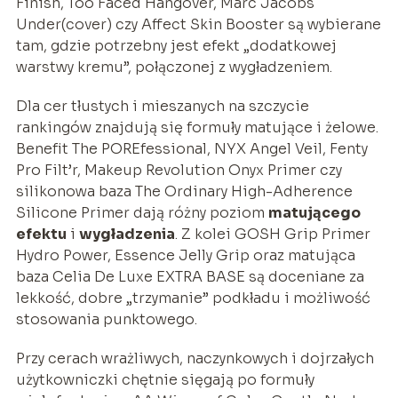
Finish, Too Faced Hangover, Marc Jacobs
Under(cover) czy Affect Skin Booster są wybierane
tam, gdzie potrzebny jest efekt „dodatkowej
warstwy kremu”, połączonej z wygładzeniem.
Dla cer tłustych i mieszanych na szczycie
rankingów znajdują się formuły matujące i żelowe.
Benefit The POREfessional, NYX Angel Veil, Fenty
Pro Filt’r, Makeup Revolution Onyx Primer czy
silikonowa baza The Ordinary High-Adherence
Silicone Primer dają różny poziom
matującego
efektu
i
wygładzenia
. Z kolei GOSH Grip Primer
Hydro Power, Essence Jelly Grip oraz matująca
baza Celia De Luxe EXTRA BASE są doceniane za
lekkość, dobre „trzymanie” podkładu i możliwość
stosowania punktowego.
Przy cerach wrażliwych, naczynkowych i dojrzałych
użytkowniczki chętnie sięgają po formuły