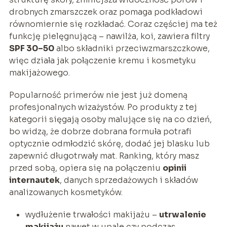
drobnych zmarszczek oraz pomaga podkładowi
równomiernie się rozkładać. Coraz częściej ma też
funkcję pielęgnującą – nawilża, koi, zawiera filtry
SPF 30–50
albo składniki przeciwzmarszczkowe,
więc działa jak połączenie kremu i kosmetyku
makijażowego.
Popularność primerów nie jest już domeną
profesjonalnych wizażystów. Po produkty z tej
kategorii sięgają osoby malujące się na co dzień,
bo widzą, że dobrze dobrana formuła potrafi
optycznie odmłodzić skórę, dodać jej blasku lub
zapewnić długotrwały mat. Ranking, który masz
przed sobą, opiera się na połączeniu
opinii
internautek
, danych sprzedażowych i składów
analizowanych kosmetyków.
wydłużenie trwałości makijażu –
utrwalenie
makijażu
nawet w upale czy podczas