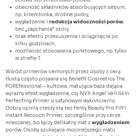
obecność składników absorbujących sebum,
np. krzemionka, drobne pudry,
wygładzenie i
redukcja widoczności porów
,
bez „zapchania” skóry,
brak efektu przesuszenia i ściągnięcia po
kilku godzinach,
możliwość stosowania punktowego, np. tylko
w strefie T.
Wśród primerów cenionych przez osoby z cerą
tłustą często pojawia się Benefit Cosmetics The
POREfessional – kultowa, matująca baza dająca
wyraźny efekt wygładzenia, czy NYX Angel Veil Skin
Perfecting Primer o satynowym wykończeniu.
Dobrą opinią cieszy się też Fenty Beauty Pro Filt’r
Instant Retouch Primer, szczególnie przy cerze
mieszanej, bo łączy delikatny mat z
wygładzeniem
porów. Osoby szukające mocniejszego matu