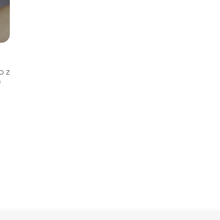
o z
e