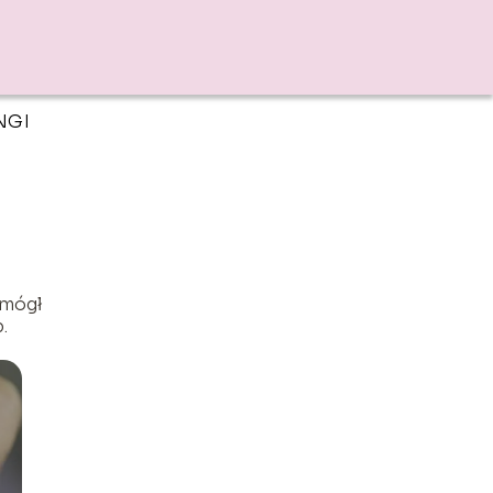
NGI
 mógł
.